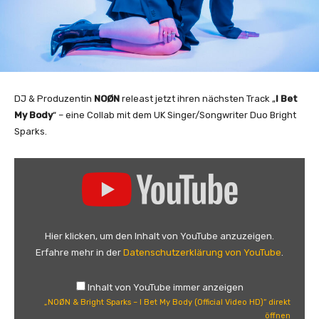
DJ & Produzentin
NOØN
releast jetzt ihren nächsten Track „
I Bet
My Body
“ – eine Collab mit dem UK Singer/Songwriter Duo Bright
Sparks.
„
N
O
Ø
N
Hier klicken, um den Inhalt von YouTube anzuzeigen.
&
Erfahre mehr in der
Datenschutzerklärung von YouTube
.
B
r
Inhalt von YouTube immer anzeigen
i
„NOØN & Bright Sparks – I Bet My Body (Official Video HD)“ direkt
g
öffnen