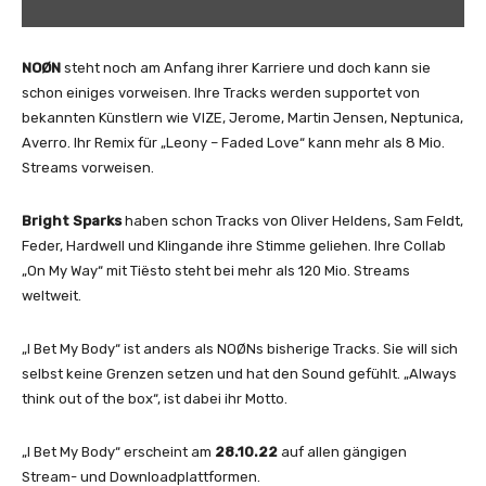
h
t
S
NOØN
steht noch am Anfang ihrer Karriere und doch kann sie
p
schon einiges vorweisen. Ihre Tracks werden supportet von
a
bekannten Künstlern wie VIZE, Jerome, Martin Jensen, Neptunica,
r
Averro. Ihr Remix für „Leony – Faded Love“ kann mehr als 8 Mio.
k
Streams vorweisen.
s
–
Bright Sparks
haben schon Tracks von Oliver Heldens, Sam Feldt,
I
Feder, Hardwell und Klingande ihre Stimme geliehen. Ihre Collab
B
„On My Way“ mit Tiësto steht bei mehr als 120 Mio. Streams
e
weltweit.
t
M
„I Bet My Body“ ist anders als NOØNs bisherige Tracks. Sie will sich
y
selbst keine Grenzen setzen und hat den Sound gefühlt. „Always
B
think out of the box“, ist dabei ihr Motto.
o
d
„I Bet My Body“ erscheint am
28.10.22
auf allen gängigen
y
Stream- und Downloadplattformen.