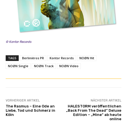
n
Y
o
u
T
u
© Kontor Records
b
e
a
TAGS
Berlinièros PR
Kontor Records
NOØN Hit
n
NOØN Single
NOØN Track
NOØN Video
z
e
i
g
e
VORHERIGER ARTIKEL
NÄCHSTER ARTIKEL
n
The Rasmus – Eine Ode an
HALESTORM veröffentlichen
Liebe, Tod und Schmerz in
„Back From The Dead“ Deluxe
Köln
Edition – „Mine“ ab heute
online