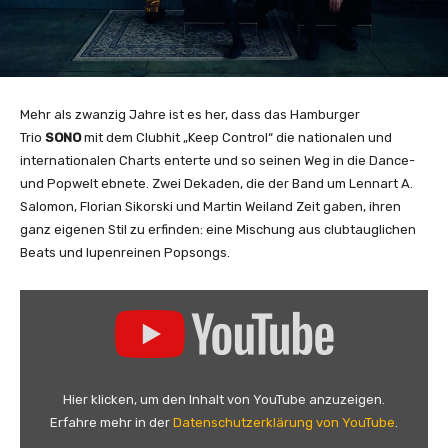
Mehr als zwanzig Jahre ist es her, dass das Hamburger
Trio
SONO
mit dem Clubhit „Keep Control“ die nationalen und
internationalen Charts enterte und so seinen Weg in die Dance-
und Popwelt ebnete. Zwei Dekaden, die der Band um Lennart A.
Salomon, Florian Sikorski und Martin Weiland Zeit gaben, ihren
ganz eigenen Stil zu erfinden: eine Mischung aus clubtauglichen
Beats und lupenreinen Popsongs.
„
S
o
n
o
Hier klicken, um den Inhalt von YouTube anzuzeigen.
–
Erfahre mehr in der
Datenschutzerklärung von YouTube
.
N