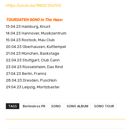
n
https://youtu.be/RBIQCZVcT0Q
z
e
TOURDATEN SONO In The Haze:
i
13.04.23 Hamburg, Knust
g
14.04.23 Hannover, Musikzentrum
e
15.04.23 Rostock, Mau Club
n
20.04.23 Oberhausen, Kulttempel
21.04.23 München, Backstage
22.04.23 Stuttgart, Club Cann
23.04.23 Rüsselsheim, Das Rind
27.04.23 Berlin, Frannz
28.04.23 Dresden, Puschkin
29.04.23 Leipzig, Moritzbastei
TAGS
Berlinièros PR
SONO
SONO ALBUM
SONO TOUR