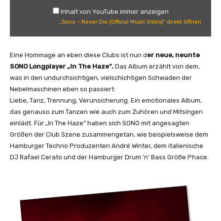
e
Inhalt von YouTube immer anzeigen
v
„Sono – Never Die (Official Music Video)“ direkt öffnen
e
r
D
Eine Hommage an eben diese Clubs ist nun d
er neue, neunte
i
SONO Longplayer „In The Haze“.
Das Album erzählt von dem,
e
was in den undurchsichtigen, vielschichtigen Schwaden der
(
Nebelmaschinen eben so passiert:
O
Liebe, Tanz, Trennung, Verunsicherung. Ein emotionales Album,
f
das genauso zum Tanzen wie auch zum Zuhören und Mitsingen
f
einlädt. Für „In The Haze“ haben sich SONO mit angesagten
i
Größen der Club Szene zusammengetan, wie beispielsweise dem
c
Hamburger Techno Produzenten André Winter, dem italienische
i
DJ Rafael Cerato und der Hamburger Drum ’n’ Bass Größe Phace.
a
l
M
u
s