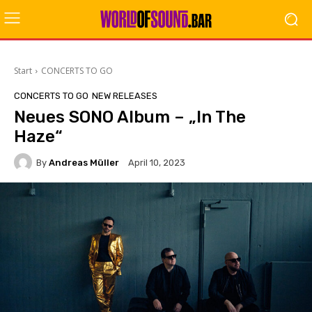
Start
CONCERTS TO GO
CONCERTS TO GO
NEW RELEASES
Neues SONO Album – „In The
Haze“
By
Andreas Müller
April 10, 2023