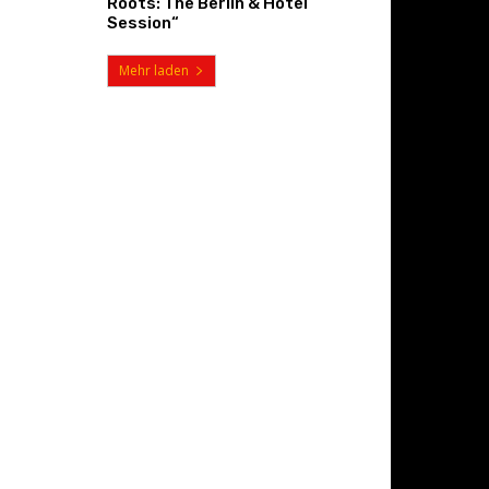
Roots: The Berlin & Hotel
Session“
Mehr laden