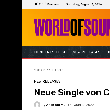
C
12.1
Bochum
Samstag, August 8, 2026
CONCERTS TO GO
NEW RELEASES
B
Start
NEW RELEASES
NEW RELEASES
Neue Single von C
By
Andreas Müller
Juni 10, 2022