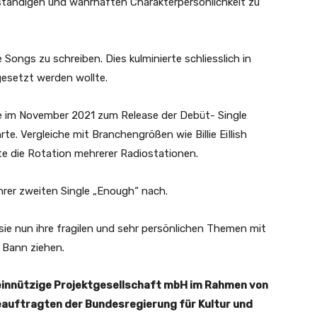
nständigen und wahrhaften Charakterpersönlichkeit zu
Songs zu schreiben. Dies kulminierte schliesslich in
mgesetzt werden wollte.
e im November 2021 zum Release der Debüt- Single
rte. Vergleiche mit Branchengrößen wie Billie EiIlish
te die Rotation mehrerer Radiostationen.
ihrer zweiten Single „Enough“ nach.
ie nun ihre fragilen und sehr persönlichen Themen mit
n Bann ziehen.
meinnützige Projektgesellschaft mbH im Rahmen von
Beauftragten der Bundesregierung für Kultur und