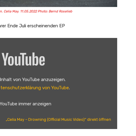
. Celia May. 11.05.2022 Photo: Bernd Roselieb
ihrer Ende Juli erscheinenden EP
 Inhalt von YouTube anzuzeigen.
tenschutzerklärung von YouTube
.
 YouTube immer anzeigen
„Celia May – Drowning (Official Music Video)“ direkt öffnen