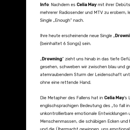
o
Info
: Nachdem es
Celia May
mit ihrer Debüts
w
mehrerer Radiosender und MTV zu erobern, l
n
Single „Enough“ nach.
i
n
Ihre heute erscheinende neue Single „
Drown
g
(beinhaltet 6 Songs) sein.
(
O
„
Drowning
“ zieht uns hinab in das tiefe Ge
f
gesehen, schweben wir zwischen blau und grü
f
atemraubendem Sturm der Leidenschaft unterz
i
ohne eine rettende Hand.
c
i
Die Metapher des Fallens hat in
Celia May
’s
a
englischsprachigen Bedeutung des „to fall in
l
unkontrollierbare emotionale Entwicklungen un
M
Menschenmassen, die schäbigen Ecken und h
u
und die Übermacht gewinnen, uns emotional 