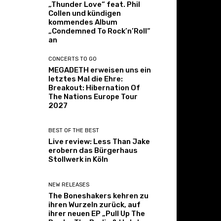
„Thunder Love“ feat. Phil
Collen und kündigen
kommendes Album
„Condemned To Rock’n’Roll“
an
CONCERTS TO GO
MEGADETH erweisen uns ein
letztes Mal die Ehre:
Breakout: Hibernation Of
The Nations Europe Tour
2027
BEST OF THE BEST
Live review: Less Than Jake
erobern das Bürgerhaus
Stollwerk in Köln
NEW RELEASES
The Boneshakers kehren zu
ihren Wurzeln zurück, auf
ihrer neuen EP „Pull Up The