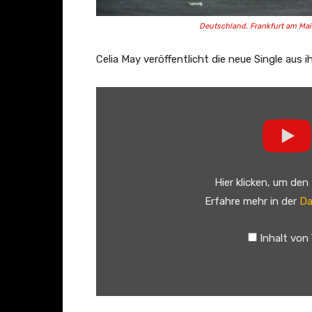
Deutschland. Frankfurt am Main
Celia May veröffentlicht die neue Single aus 
„
C
e
l
i
Hier klicken, um den
a
Erfahre mehr in der
Da
M
a
Inhalt von
y
–
D
r