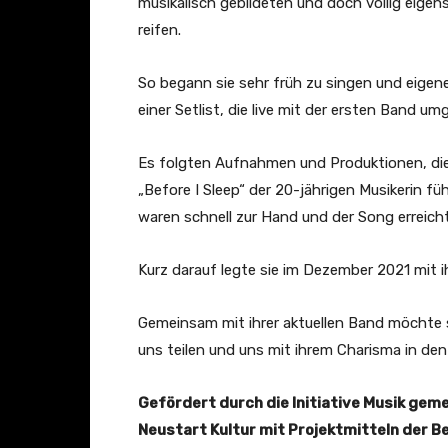
musikalisch gebildeten und doch völlig eige
T
reifen.
u
b
So begann sie sehr früh zu singen und eigene 
e
einer Setlist, die live mit der ersten Band u
a
n
Es folgten Aufnahmen und Produktionen, di
z
„Before I Sleep“ der 20-jährigen Musikerin füh
e
waren schnell zur Hand und der Song erreich
i
g
Kurz darauf legte sie im Dezember 2021 mit 
e
n
Gemeinsam mit ihrer aktuellen Band möchte s
uns teilen und uns mit ihrem Charisma in de
Gefördert durch die Initiative Musik ge
Neustart Kultur mit Projektmitteln der 