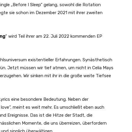
ingle „Before I Sleep“ gelang, sowohl die Rotation
egte sie schon im Dezember 2021 mit ihrer zweiten
ing
“ wird Teil ihrer am 22. Juli 2022 kommenden EP
fühlsuniversum existentieller Erfahrungen. Synästhetisch
n. Jetzt müssen wir tief atmen, um nicht in Celia Mays
ugehen. Wir sinken mit ihr in die große weite Tiefsee
 Lyrics eine besondere Bedeutung. Neben der
 love“, meint es weit mehr. Es umschließt eben auch
d Ereignisse. Das ist die Hitze der Stadt, die
ässlichen Momente, die uns überreizen, überfordern
und sinnlich überwältigen.