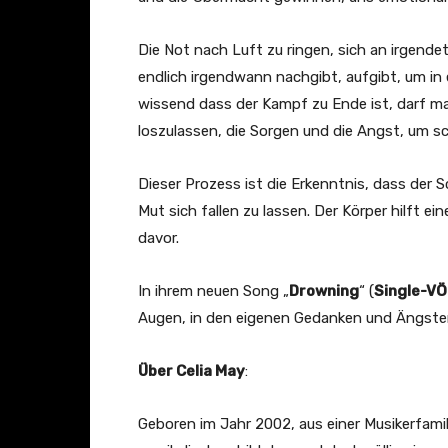
s
Die Not nach Luft zu ringen, sich an irgende
i
endlich irgendwann nachgibt, aufgibt, um in e
c
wissend dass der Kampf zu Ende ist, darf man
V
loszulassen, die Sorgen und die Angst, um s
i
d
Dieser Prozess ist die Erkenntnis, dass der S
e
Mut sich fallen zu lassen. Der Körper hilft 
o
davor.
)
“
In ihrem neuen Song „
Drowning
“ (
Single-VÖ
v
Augen, in den eigenen Gedanken und Ängsten
o
n
Über Celia May
:
Y
o
Geboren im Jahr 2002, aus einer Musikerfamil
u