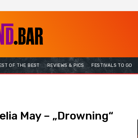
EST OF THE BEST
REVIEWS & PICS
FESTIVALS TO GO
elia May – „Drowning“