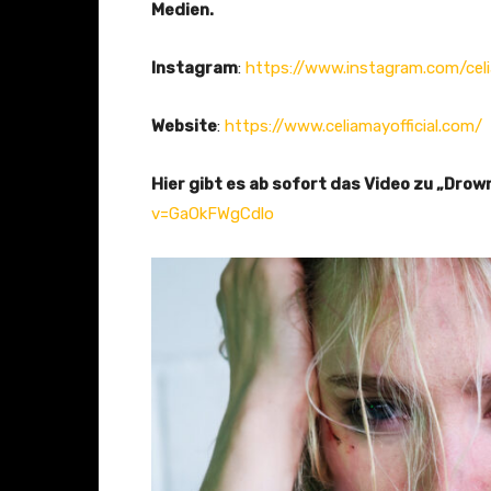
Medien.
Instagram
:
https://www.instagram.com/cel
Website
:
https://www.celiamayofficial.com/
Hier gibt es ab sofort das Video zu „Drow
v=GaOkFWgCdlo