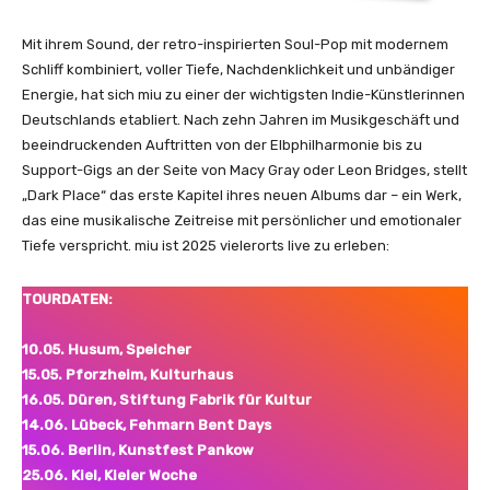
T
u
Mit ihrem Sound, der retro-inspirierten Soul-Pop mit modernem
b
Schliff kombiniert, voller Tiefe, Nachdenklichkeit und unbändiger
e
Energie, hat sich miu zu einer der wichtigsten Indie-Künstlerinnen
a
Deutschlands etabliert. Nach zehn Jahren im Musikgeschäft und
n
beeindruckenden Auftritten von der Elbphilharmonie bis zu
z
Support-Gigs an der Seite von Macy Gray oder Leon Bridges, stellt
e
„Dark Place“ das erste Kapitel ihres neuen Albums dar – ein Werk,
i
das eine musikalische Zeitreise mit persönlicher und emotionaler
g
Tiefe verspricht. miu ist 2025 vielerorts live zu erleben:
e
n
TOURDATEN:
10.05. Husum, Speicher
15.05. Pforzheim, Kulturhaus
16.05. Düren, Stiftung Fabrik für Kultur
14.06. Lübeck, Fehmarn Bent Days
15.06. Berlin, Kunstfest Pankow
25.06. Kiel, Kieler Woche