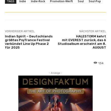
TAGS
Indie
Indie-Rock
Promotion-Werft
Soul
Soul-Pop
VORHERIGER ARTIKEL
NÄCHSTER ARTIKEL
Indian Spirit – Deutschlands
HALESTORM kehrt
größtes PsyTrance Festival
mit EVEREST zurück, das 6
verkündet Line Up Phase 2
Studioalbum erscheint am 8.
für 2025
AUGUST
134
- Anzeige -