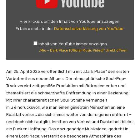
i
u
–
Hier klicken, um den Inhalt von YouTube anzuzeigen.
D
Erfahre mehr in der
Datenschutzerklärung von YouTube
.
a
r
Inhalt von YouTube immer anzeigen
k
„Miu – Dark Place (Official Music Video)“ direkt öffnen
P
l
a
Am 25. April 2025 veröffentlicht miu mit „Dark Place“ den ersten
c
Vorboten ihres neuen Albums. Der atmosphärische Soul-Pop-
e
Track vereint zeitgemäße Produktion mit Retroelementen und
(
thematisiert die schmerzhafte Entfremdung in einer Beziehung.
O
Mit ihrer charakteristischen Soul-Stimme verhandelt
f
miu eindrucksvoll, wie man einen geliebten Menschen an eine
f
Realität verliert, die sich immer weiter von der eigenen entfernt –
i
und doch nicht aufgibt. Inmitten von Verlust und Dunkelheit bleibt
c
ein Funken Hoffnung. Das dazugehörige Musikvideo, gedreht in
i
einem Lost Place, verstärkt die besondere Atmosphäre des