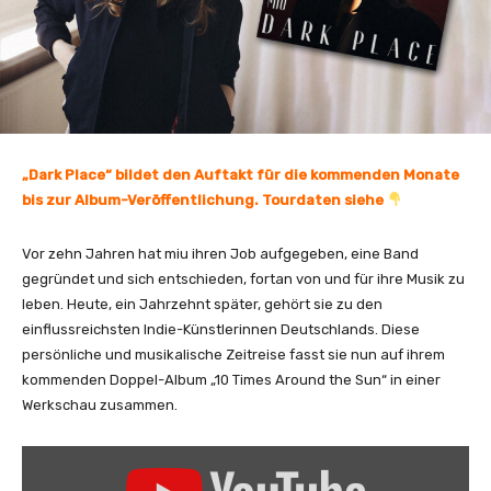
„Dark Place“ bildet den Auftakt für die kommenden Monate
bis zur Album-Veröffentlichung. Tourdaten siehe
Vor zehn Jahren hat miu ihren Job aufgegeben, eine Band
gegründet und sich entschieden, fortan von und für ihre Musik zu
leben. Heute, ein Jahrzehnt später, gehört sie zu den
einflussreichsten Indie-Künstlerinnen Deutschlands. Diese
persönliche und musikalische Zeitreise fasst sie nun auf ihrem
kommenden Doppel-Album „10 Times Around the Sun“ in einer
Werkschau zusammen.
„
M