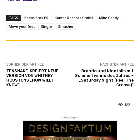
TAGS
Berlinièros PR
Kontor Records GmbH
Mike Candy
Move your feet
Single
Smasher
VORHERIGER ARTIKEL
NÄCHSTER ARTIKEL
TENSNAKE KREIERT NEUE
Brando und Ninetails mit
VERSION VON WHITNEY
Sommerhymne des Jahres –
HOUSTONS „HOW WILL I
„Saturday Night (Feel The
KNOW”
Groove)“
123
- Anzeige -