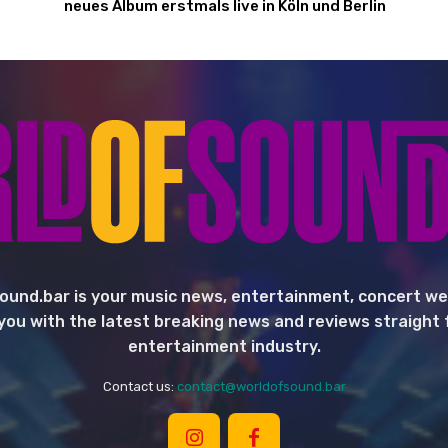
neues Album erstmals live in Köln und Berlin
ound.bar is your music news, entertainment, concert we
you with the latest breaking news and reviews straight
entertainment industry.
Contact us:
contact@worldofsound.bar