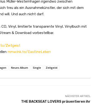
Marius Müller-Westernhagen irgendwo zwischen
sich treu als ein Ausnahmekünstler, der sich mit dem
d will. Und auch nicht darf.
CD, Vinyl, limitierte transparente Vinyl, Vinylbuch mit
 Stream & Download vorbestellbar.
to/Zeitgeist
ellen
mmw.lnk.to/DasEineLeben
hagen
Neues Album
Single
Zeitgeist
NÄCHSTER ARTIKEL
THE BACKSEAT LOVERS präsentieren ihr