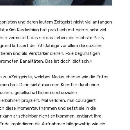
gonisten und deren lautem Zeitgeist nicht viel anfangen
: »Kim Kardashian hat praktisch mit nichts sehr viel
n vermittelt, das sei das Leben: die nächste Party
und kritisiert der 73-Jährige vor allem die sozialen
rtieren und als Verstärker dienen. »Sie begünstigen
promoten Banalitäten. Das ist doch idiotisch.«
eo zu »Zeitgeist«, welches Marius ebenso wie die Fotos
men hat. Darin sieht man den Künstler durch eine
tischen, gesellschaftlichen und sozialen
bahnen projiziert. Mal verloren, mal couragiert
ch diese Momentaufnahmen und setzt sie in die
r kann er scheinbar nicht entkommen, entlarvt ihre
 Ende implodieren die Aufnahmen bildgewaltig wie ein