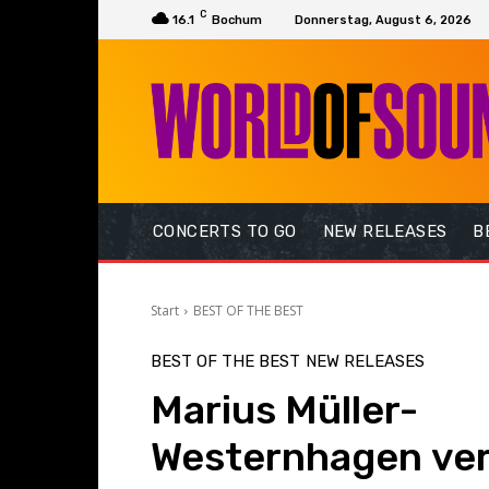
C
16.1
Bochum
Donnerstag, August 6, 2026
CONCERTS TO GO
NEW RELEASES
B
Start
BEST OF THE BEST
BEST OF THE BEST
NEW RELEASES
Marius Müller-
Westernhagen ver