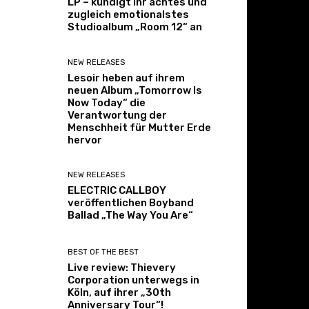
LP – kündigt ihr achtes und
zugleich emotionalstes
Studioalbum „Room 12“ an
NEW RELEASES
Lesoir heben auf ihrem
neuen Album „Tomorrow Is
Now Today“ die
Verantwortung der
Menschheit für Mutter Erde
hervor
NEW RELEASES
ELECTRIC CALLBOY
veröffentlichen Boyband
Ballad „The Way You Are“
BEST OF THE BEST
Live review: Thievery
Corporation unterwegs in
Köln, auf ihrer „30th
Anniversary Tour“!