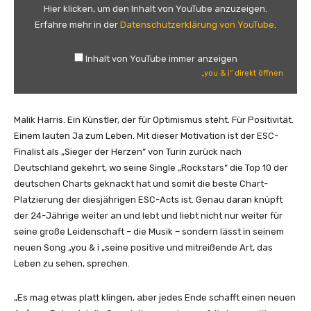
&
Hier klicken, um den Inhalt von YouTube anzuzeigen.
i
Erfahre mehr in der
Datenschutzerklärung von YouTube
.
“
v
Inhalt von YouTube immer anzeigen
o
„you & i“ direkt öffnen
n
Y
o
Malik Harris. Ein Künstler, der für Optimismus steht. Für Positivität.
u
Einem lauten Ja zum Leben. Mit dieser Motivation ist der ESC-
T
Finalist als „Sieger der Herzen“ von Turin zurück nach
u
Deutschland gekehrt, wo seine Single „Rockstars“ die Top 10 der
b
deutschen Charts geknackt hat und somit die beste Chart-
e
Platzierung der diesjährigen ESC-Acts ist. Genau daran knüpft
a
der 24-Jährige weiter an und lebt und liebt nicht nur weiter für
n
seine große Leidenschaft – die Musik – sondern lässt in seinem
z
neuen Song „you & i „seine positive und mitreißende Art, das
e
Leben zu sehen, sprechen.
i
g
„Es mag etwas platt klingen, aber jedes Ende schafft einen neuen
e