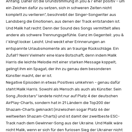
Anfang. Daher ist die Grundstimmung in ‚you & i‘ eher positiv – um
n
ein Zeichen dafür zu setzen, sich in schweren Zeiten nicht
komplett zu verlieren“, beschreibt der Singer-Songwriter aus
Landsberg die Emotionen, aus denen der Track entstanden ist.
Und Malik hat recht: Denn der Sound des Songs vermittelt alles
andere als schwere Trennungsgefühle. Ganz im Gegenteil: ‚you &
i‘ klingt locker. Leicht. Und weckt eher Erinnerungen an
entspannte Urlaubsmomente als an traurige Rückschläge. Ein
Zufall? Nein! Vielmehr eine klare Botschaft, denn indem Malik
Harris die leichte Melodie mit einer starken Message koppelt,
gelingt ihm ein Spagat, der ihn zu genau dem besonderen
Künstler macht, der er ist.
Negative Episoden in etwas Positives umkehren – genau dafür
steht Malik Harris. Sowohl als Mensch als auch als Künstler. Sein
Song „Rockstars“ landete nicht nur auf Platz 4 der deutschen
AirPlay-Charts, sondern hat in 21 Ländern die Top200 der
Shazam-Charts geknackt (inzwischen sogar Platz 66 der
weltweiten Shazam-Charts) und ist damit der zweitbeste ESC-
Track nach dem Gewinner-Song aus der Ukraine. Und Malik wäre
nicht Malik, wenn er sich für den furiosen Sieg der Ukrainer nicht