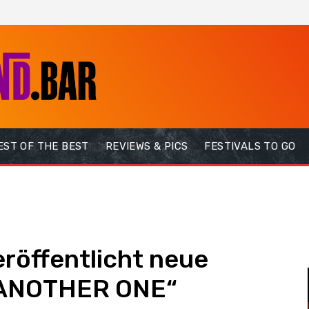
EST OF THE BEST
REVIEWS & PICS
FESTIVALS TO GO
öffentlicht neue
 ANOTHER ONE“