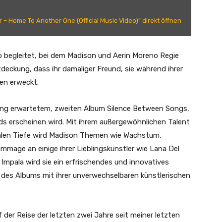
 – Home To Another One (Official Music Video)“ direkt öffnen
o begleitet, bei dem Madison und Aerin Moreno Regie
deckung, dass ihr damaliger Freund, sie während ihrer
en erweckt.
ng erwartetem, zweiten Album Silence Between Songs,
s erscheinen wird. Mit ihrem außergewöhnlichen Talent
alen Tiefe wird Madison Themen wie Wachstum,
mmage an einige ihrer Lieblingskünstler wie Lana Del
mpala wird sie ein erfrischendes und innovatives
ik des Albums mit ihrer unverwechselbaren künstlerischen
der Reise der letzten zwei Jahre seit meiner letzten