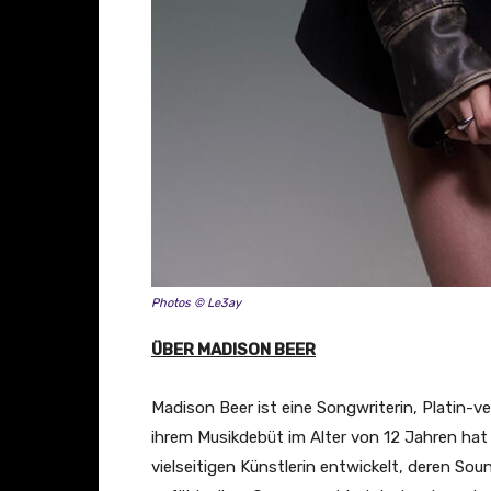
b
e
a
n
z
e
i
g
e
n
Photos © Le3ay
ÜBER MADISON BEER
Madison Beer ist eine Songwriterin, Platin-v
ihrem Musikdebüt im Alter von 12 Jahren hat
vielseitigen Künstlerin entwickelt, deren So