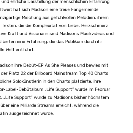
e und ehrliche Darstellung der menschlichen Erfahrung
weltweit hat sich Madison eine treue Fangemeinde
einzigartige Mischung aus gefühlvollen Melodien, ihrem
 Texten, die die Komplexität von Liebe, Herzschmerz
tive Kraft und Visionärin sind Madisons Musikvideos und
 bieten eine Erfahrung, die das Publikum durch ihr
lle Welt entführt.
Madison ihre Debüt-EP As She Pleases und bewies mit
der Platz 22 der Billboard Mainstream Top 40 Charts
liche Solokünstlerin in den Charts platzierte, ihre
r-Label-Debütalbum „Life Support“ wurde im Februar
ert. „Life Support“ wurde zu Madisons bisher höchstem
über eine Milliarde Streams erreicht, während die
latin ausgezeichnet wurde.