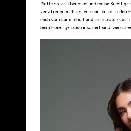
r
Platte so viel über mich und meine Kunst gel
O
verschiedenen Teilen von mir, die ich in de
n
mich vom Lärm erholt und am meisten über mi
e
beim Hören genauso inspiriert sind, wie ich 
(
O
f
f
i
c
i
a
l
M
u
s
i