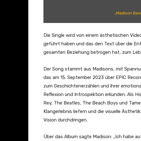
B
e
„Madison Beer
e
r
–
Die Single wird von einem ästhetischen Vide
H
geführt haben und das den Text über die Ent
o
gesamten Beziehung betrogen hat, zum Leb
m
e
Der Song stammt aus Madisons, mit Spannu
T
das am 15. September 2023 über EPIC Record
o
zum Geschichtenerzählen und ihrer emotion
A
Reflexion und Introspektion erkunden. Als Ho
n
Rey, The Beatles, The Beach Boys und Tame I
o
Klangerlebnis liefern und die visuelle Ästhet
t
Vision durchdringen.
h
e
Über das Album sagte Madison: „Ich habe auf 