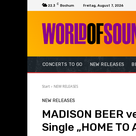
C
22.3
Bochum
Freitag, August 7, 2026
CONCERTS TO GO
NEW RELEASES
B
Start
NEW RELEASES
NEW RELEASES
MADISON BEER ver
Single „HOME TO