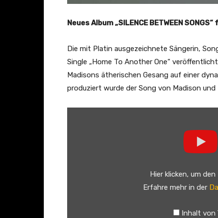
Neues Album „SILENCE BETWEEN SONGS“ f
Die mit Platin ausgezeichnete Sängerin, Son
Single „Home To Another One“ veröffentlich
Madisons ätherischen Gesang auf einer dyna
produziert wurde der Song von Madison und 
„
M
a
d
i
Hier klicken, um den
s
Erfahre mehr in der
Da
o
n
Inhalt von