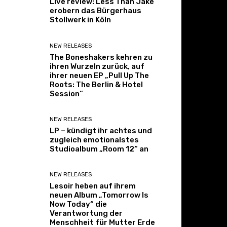
Live review: Less Than Jake
erobern das Bürgerhaus
Stollwerk in Köln
NEW RELEASES
The Boneshakers kehren zu
ihren Wurzeln zurück, auf
ihrer neuen EP „Pull Up The
Roots: The Berlin & Hotel
Session“
NEW RELEASES
LP – kündigt ihr achtes und
zugleich emotionalstes
Studioalbum „Room 12“ an
NEW RELEASES
Lesoir heben auf ihrem
neuen Album „Tomorrow Is
Now Today“ die
Verantwortung der
Menschheit für Mutter Erde