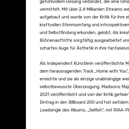
gefühlvollem Gesang verbindet, der eine roh
vermittelt. Mit über 2,4 Milliarden Streams 
aufgebaut und wurde von der Kritik für ihre 
kraftvollen Stimmumfang und introspektiven
und Selbstfindung erkunden, gelobt. Als krea
Bühnenauftritte sorgfältig ausgearbeitet und
scharfes Auge für Ästhetik in ihre fantasievo
Als Independent Künstlerin veröffentlichte 
dem herausragenden Track „Home with You“, 
erreichte und sie als einzige unabhängige weib
selbstbewusste Überzeugung. Madisons Majo
2021 veröffentlicht und von der Kritik gefei
Eintrag in den Billboard 200 und hat seitdem 
Leadsingle des Albums, „Selfish“, mit RIAA-P