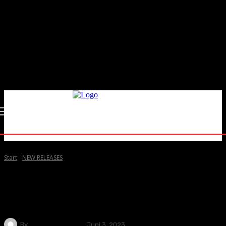
Start
NEW RELEASES
NEW RELEASES
LUNAX x Ely Oaks x Rebecca Helena
– „Heaven In Your Eyes“
By
Andreas Müller
Juni 3, 2023