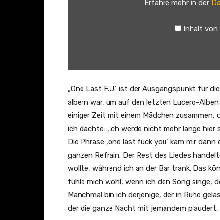
Erfahre mehr in der
Da
o
–
Inhalt von
O
n
e
L
a
„One Last F.U.‘ ist der Ausgangspunkt für die
s
albern war, um auf den letzten Lucero-Alben z
t
einiger Zeit mit einem Mädchen zusammen, da
F
ich dachte: ‚Ich werde nicht mehr lange hier s
.
Die Phrase ‚one last fuck you‘ kam mir dann
U
ganzen Refrain. Der Rest des Liedes handelt
.
wollte, während ich an der Bar trank. Das kö
(
fühle mich wohl, wenn ich den Song singe, de
O
Manchmal bin ich derjenige, der in Ruhe gela
f
der die ganze Nacht mit jemandem plaudert, d
f