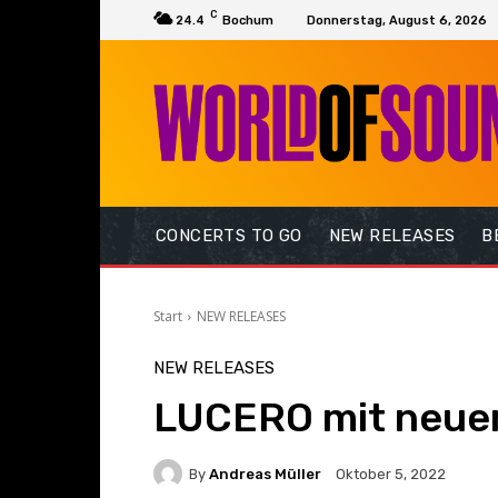
C
24.4
Bochum
Donnerstag, August 6, 2026
CONCERTS TO GO
NEW RELEASES
B
Start
NEW RELEASES
NEW RELEASES
LUCERO mit neuer 
By
Andreas Müller
Oktober 5, 2022