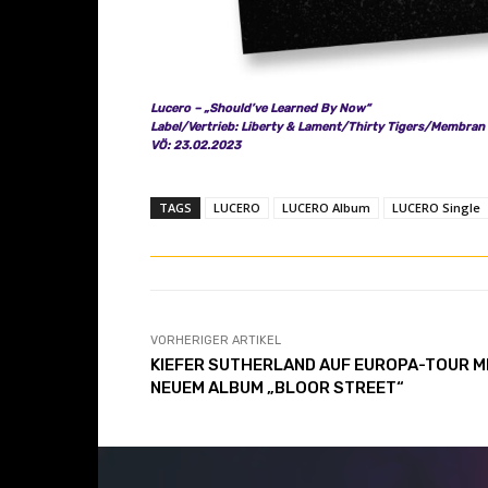
e
n
Lucero – „Should’ve Learned By Now“
Label/Vertrieb: Liberty & Lament/Thirty Tigers/Membran
VÖ: 23.02.2023
TAGS
LUCERO
LUCERO Album
LUCERO Single
VORHERIGER ARTIKEL
KIEFER SUTHERLAND AUF EUROPA-TOUR M
NEUEM ALBUM „BLOOR STREET“