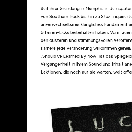
i
Seit ihrer Gründung in Memphis in den späten
c
von Southern Rock bis hin zu Stax-inspirier
i
unverwechselbares klangliches Fundament a
a
Gitarren-Licks beibehalten haben. Vom rauen
l
den düsteren und stimmungsvollen Veröffentl
L
Karriere jede Veränderung willkommen geheiß
y
„Should’ve Learned By Now“ ist das Spiegelbil
r
Vergangenheit in ihrem Sound und Inhalt aner
i
Lektionen, die noch auf sie warten, weit offe
c
V
i
d
e
o
)