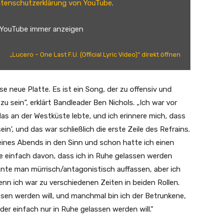
tenschutzerklärung von YouTube
.
 YouTube immer anzeigen
„Lucero – One Last F.U. (Official Lyric Video)“ direkt öffnen
se neue Platte. Es ist ein Song, der zu offensiv und
u sein“, erklärt Bandleader Ben Nichols. „Ich war vor
s an der Westküste lebte, und ich erinnere mich, dass
ein‘, und das war schließlich die erste Zeile des Refrains.
 eines Abends in den Sinn und schon hatte ich einen
e einfach davon, dass ich in Ruhe gelassen werden
nnte man mürrisch/antagonistisch auffassen, aber ich
nn ich war zu verschiedenen Zeiten in beiden Rollen.
ssen werden will, und manchmal bin ich der Betrunkene,
er einfach nur in Ruhe gelassen werden will.“