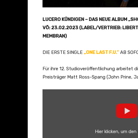
LUCERO KÜNDIGEN – DAS NEUE ALBUM „SH
VÖ: 23.02.2023 (LABEL/VERTRIEB: LIBER
MEMBRAN)
DIE ERSTE SINGLE
„ONE LAST F.U.“
AB SOF
Für ihre 12. Studioveröffentlichung arbeite
Preisträger Matt Ross-Spang (John Prine, J
„
L
u
c
e
Hier klicken, um den
r