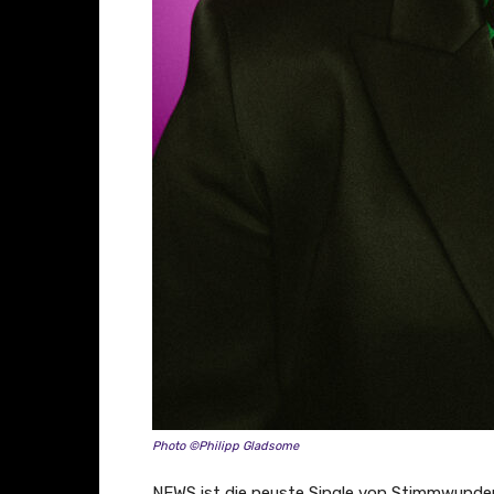
Photo ©Philipp Gladsome
NEWS ist die neuste Single von Stimmwunde