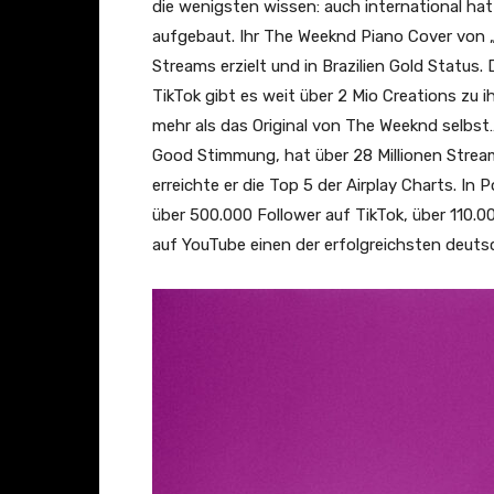
l
die wenigsten wissen: auch international hat
M
aufgebaut. Ihr The Weeknd Piano Cover von „B
u
Streams erzielt und in Brazilien Gold Status.
s
TikTok gibt es weit über 2 Mio Creations zu i
i
mehr als das Original von The Weeknd selbst
c
Good Stimmung, hat über 28 Millionen Strea
V
erreichte er die Top 5 der Airplay Charts. In 
i
über 500.000 Follower auf TikTok, über 110.
d
auf YouTube einen der erfolgreichsten deu
e
o
)
“
v
o
n
Y