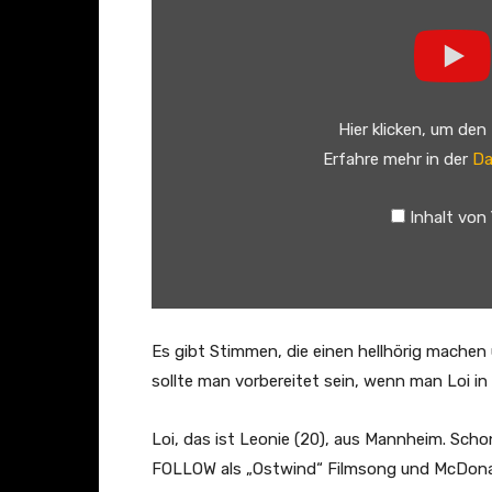
L
o
i
–
Hier klicken, um den
N
Erfahre mehr in der
Da
E
W
Inhalt von
S
(
O
f
f
Es gibt Stimmen, die einen hellhörig machen
i
sollte man vorbereitet sein, wenn man Loi i
c
i
Loi, das ist Leonie (20), aus Mannheim. Schon
a
FOLLOW als „Ostwind“ Filmsong und McDona