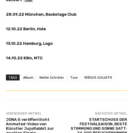
28.09.22 München, Backstage Club
12.10.22 Berlin, Hole
13.10.22 Hamburg, Logo
14.10.22 Köln, MTC
TAGS
Album
Nehle Schröter
Tour
VERSUS GOLIATH
VORHERIGER ARTIKEL
NÄCHSTER ARTIKEL
JONA:S veröffentlicht
STARTSCHUSS DER
Animated-Video von
FESTIVALSAISON, BESTE
Künstler JujuRabbit zur
STIMMUNG UND SONNE SATT:
zweiten Single
24.000 BESUCHER*INNEN