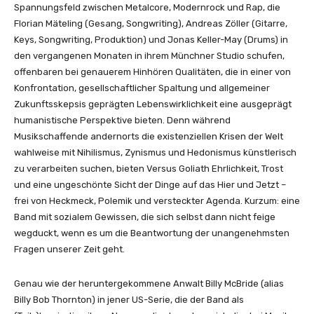
Spannungsfeld zwischen Metalcore, Modernrock und Rap, die
Florian Mäteling (Gesang, Songwriting), Andreas Zöller (Gitarre,
Keys, Songwriting, Produktion) und Jonas Keller-May (Drums) in
den vergangenen Monaten in ihrem Münchner Studio schufen,
offenbaren bei genauerem Hinhören Qualitäten, die in einer von
Konfrontation, gesellschaftlicher Spaltung und allgemeiner
Zukunftsskepsis geprägten Lebenswirklichkeit eine ausgeprägt
humanistische Perspektive bieten. Denn während
Musikschaffende andernorts die existenziellen Krisen der Welt
wahlweise mit Nihilismus, Zynismus und Hedonismus künstlerisch
zu verarbeiten suchen, bieten Versus Goliath Ehrlichkeit, Trost
und eine ungeschönte Sicht der Dinge auf das Hier und Jetzt –
frei von Heckmeck, Polemik und versteckter Agenda. Kurzum: eine
Band mit sozialem Gewissen, die sich selbst dann nicht feige
wegduckt, wenn es um die Beantwortung der unangenehmsten
Fragen unserer Zeit geht.
Genau wie der heruntergekommene Anwalt Billy McBride (alias
Billy Bob Thornton) in jener US-Serie, die der Band als