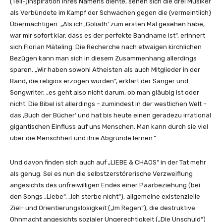
(Teil-)Inspiration ihres Namens diente, sehen sich die drei Musiker
als Verbündete im Kampf der Schwachen gegen die (vermeintlich)
Übermächtigen. „Als ich ‚Goliath‘ zum ersten Mal gesehen habe,
war mir sofort klar, dass es der perfekte Bandname ist“, erinnert
sich Florian Mäteling. Die Recherche nach etwaigen kirchlichen
Bezügen kann man sich in diesem Zusammenhang allerdings
sparen. „Wir haben sowohl Atheisten als auch Mitglieder in der
Band, die religiös erzogen wurden“, erklärt der Sänger und
Songwriter, „es geht also nicht darum, ob man gläubig ist oder
nicht. Die Bibel ist allerdings – zumindest in der westlichen Welt –
das ‚Buch der Bücher‘ und hat bis heute einen geradezu irrational
gigantischen Einfluss auf uns Menschen. Man kann durch sie viel
über die Menschheit und ihre Abgründe lernen.“
Und davon finden sich auch auf „LIEBE & CHAOS“ in der Tat mehr
als genug. Sei es nun die selbstzerstörerische Verzweiflung
angesichts des unfreiwilligen Endes einer Paarbeziehung (bei
den Songs „Liebe“, „Ich sterbe nicht“), allgemeine existenzielle
Ziel- und Orientierungslosigkeit („Im Regen“), die destruktive
Ohnmacht angesichts sozialer Ungerechtigkeit („Die Unschuld“)