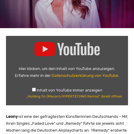
„
H
o
l
d
Hier klicken, um den Inhalt von YouTube anzuzeigen.
i
Erfahre mehr in der
Datenschutzerklärung von YouTube
.
n
g
Inhalt von YouTube immer anzeigen
O
„Holding On (Macon's HYPERTECHNO Remix)“ direkt öffnen
n
(
M
Leony
ist eine der gefragtesten Künstlerinnen Deutschlands – Mit
a
ihren Singles „Faded Love“ und „Remedy“ führte sie jeweils acht
c
Wochen lang die Deutschen Airplaycharts an. ?Remedy“ eroberte