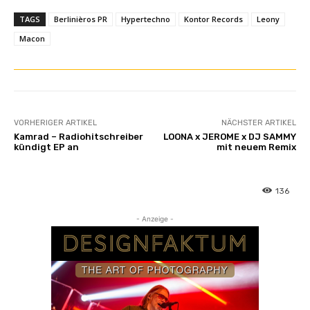
TAGS
Berlinièros PR
Hypertechno
Kontor Records
Leony
Macon
VORHERIGER ARTIKEL
NÄCHSTER ARTIKEL
Kamrad – Radiohitschreiber
LOONA x JEROME x DJ SAMMY
kündigt EP an
mit neuem Remix
136
- Anzeige -