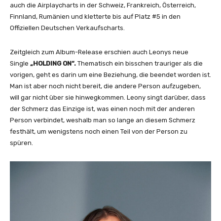
o
auch die Airplaycharts in der Schweiz, Frankreich, Österreich,
n
Finnland, Rumänien und kletterte bis auf Platz #5 in den
'
Offiziellen Deutschen Verkaufscharts.
s
H
Zeitgleich zum Album-Release erschien auch Leonys neue
Y
Single
„HOLDING ON“.
Thematisch ein bisschen trauriger als die
P
vorigen, geht es darin um eine Beziehung, die beendet worden ist.
E
Man ist aber noch nicht bereit, die andere Person aufzugeben,
R
will gar nicht über sie hinwegkommen. Leony singt darüber, dass
T
der Schmerz das Einzige ist, was einen noch mit der anderen
E
Person verbindet, weshalb man so lange an diesem Schmerz
C
festhält, um wenigstens noch einen Teil von der Person zu
H
spüren.
N
O
R
e
m
i
x