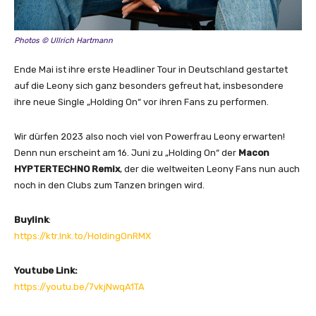
n
Photos © Ullrich Hartmann
Ende Mai ist ihre erste Headliner Tour in Deutschland gestartet
auf die Leony sich ganz besonders gefreut hat, insbesondere
ihre neue Single „Holding On“ vor ihren Fans zu performen.
Wir dürfen 2023 also noch viel von Powerfrau Leony erwarten!
Denn nun erscheint am 16. Juni zu „Holding On“ der
Macon
HYPTERTECHNO Remix
, der die weltweiten Leony Fans nun auch
noch in den Clubs zum Tanzen bringen wird.
Buylink
:
https://ktr.lnk.to/HoldingOnRMX
Youtube Link:
https://youtu.be/7vkjNwqA1TA