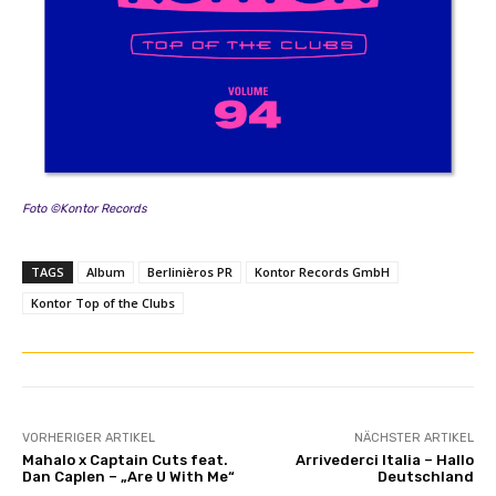
Foto ©Kontor Records
TAGS
Album
Berlinièros PR
Kontor Records GmbH
Kontor Top of the Clubs
VORHERIGER ARTIKEL
NÄCHSTER ARTIKEL
Mahalo x Captain Cuts feat.
Arrivederci Italia – Hallo
Dan Caplen – „Are U With Me“
Deutschland