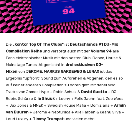
Die
„Kontor Top Of The Clubs“
ist
Deutschlands #1 DJ-Mix
Compilation Reihe
und versorgt auch mit der
Volume 94
alle
Fans elektronischer Musik mit den besten Club, Dance, House &
Mainstage Tunes. Abgemischt in
drei exklusiven DJ-
Mixen
von
JEROME, MARKUS GARDEWEG & LUNAX
ist das
Ergebnis ‘‘upfront‘‘ Sound zum Aufdrehen & Abgehen, den es so
auf keiner anderen Compilation zu hören gibt. Mit dabei sind
Tracks von James Hype + Robin Schulz &
David Guetta
+ DJ
Robin, Schürze &
le Shuuk
+ Leony + Felix Jaehn feat. Zoe Wees
+ Jax Jones & MNEK + Swedish House Mafia + Domiziana +
Armin
van Buuren
+ Jerome + Neptunica + Alle Farben & Keanu Silva +
Loud Luxury +
Timmy Trumpet
und vielen mehr!