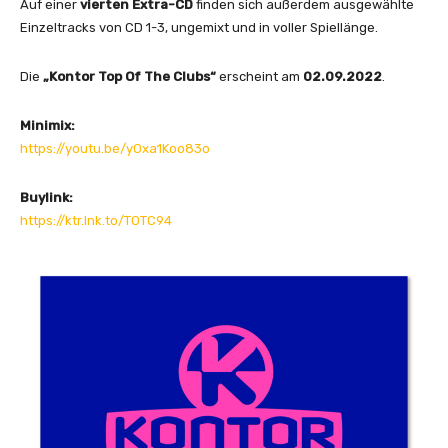
Auf einer
vierten Extra-CD
finden sich außerdem ausgewählte
Einzeltracks von CD 1-3, ungemixt und in voller Spiellänge.
Die
„Kontor Top Of The Clubs“
erscheint am
02.09.2022
.
Minimix:
https://youtu.be/yOxa1Koo83o
Buylink:
https://ktr.lnk.to/TOTC94