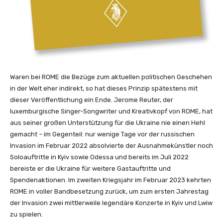
t
)
“
v
o
n
Waren bei ROME die Bezüge zum aktuellen politischen Geschehen
Y
in der Welt eher indirekt, so hat dieses Prinzip spätestens mit
o
dieser Veröffentlichung ein Ende. Jerome Reuter, der
u
luxemburgische Singer-Songwriter und Kreativkopf von ROME, hat
T
aus seiner großen Unterstützung für die Ukraine nie einen Hehl
u
gemacht – im Gegenteil: nur wenige Tage vor der russischen
b
Invasion im Februar 2022 absolvierte der Ausnahmekünstler noch
e
Soloauftritte in Kyiv sowie Odessa und bereits im Juli 2022
a
bereiste er die Ukraine für weitere Gastauftritte und
n
Spendenaktionen. Im zweiten Kriegsjahr im Februar 2023 kehrten
z
ROME in voller Bandbesetzung zurück, um zum ersten Jahrestag
e
der Invasion zwei mittlerweile legendäre Konzerte in Kyiv und Lwiw
i
zu spielen.
g