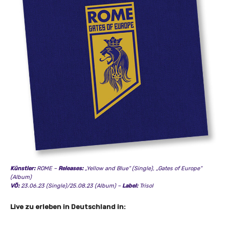
Künstler:
ROME –
Releases:
„Yellow and Blue“ (Single), „Gates of Europe“
(Album)
VÖ:
23.06.23 (Single)/25.08.23 (Album) –
Label:
Trisol
Live zu erleben in Deutschland in: