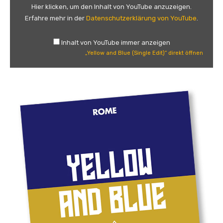
l
Hier klicken, um den Inhalt von YouTube anzuzeigen.
o
Erfahre mehr in der
Datenschutzerklärung von YouTube
.
w
a
Inhalt von YouTube immer anzeigen
n
„Yellow and Blue (Single Edit)“ direkt öffnen
d
B
l
u
e
(
S
i
n
g
l
e
E
d
i