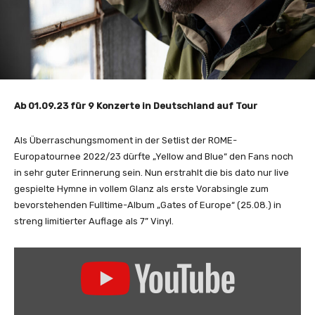
Ab 01.09.23 für 9 Konzerte in Deutschland auf Tour
Als Überraschungsmoment in der Setlist der ROME-
Europatournee 2022/23 dürfte „Yellow and Blue“ den Fans noch
in sehr guter Erinnerung sein. Nun erstrahlt die bis dato nur live
gespielte Hymne in vollem Glanz als erste Vorabsingle zum
bevorstehenden Fulltime-Album „Gates of Europe“ (25.08.) in
streng limitierter Auflage als 7” Vinyl.
„
Y
e
l