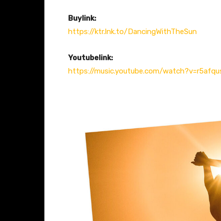
Buylink:
https://ktr.lnk.to/DancingWithTheSun
Youtubelink:
https://music.youtube.com/watch?v=r5afq