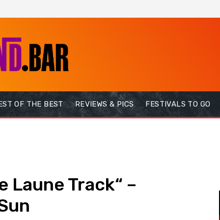
EST OF THE BEST
REVIEWS & PICS
FESTIVALS TO GO
te Laune Track“ –
 Sun