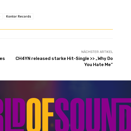
e
Kontor Records
NÄCHSTER ARTIKEL
pes
CH4YN released starke Hit-Single >> „Why Do
You Hate Me“