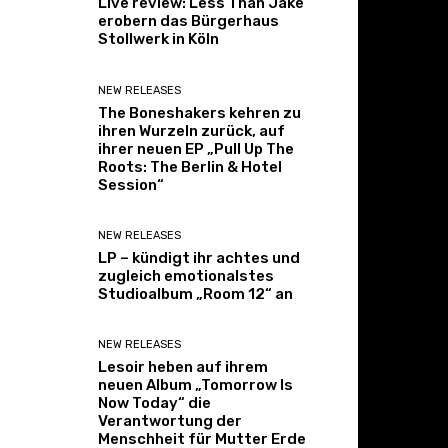
Live review: Less Than Jake
erobern das Bürgerhaus
Stollwerk in Köln
NEW RELEASES
The Boneshakers kehren zu
ihren Wurzeln zurück, auf
ihrer neuen EP „Pull Up The
Roots: The Berlin & Hotel
Session“
NEW RELEASES
LP – kündigt ihr achtes und
zugleich emotionalstes
Studioalbum „Room 12“ an
NEW RELEASES
Lesoir heben auf ihrem
neuen Album „Tomorrow Is
Now Today“ die
Verantwortung der
Menschheit für Mutter Erde