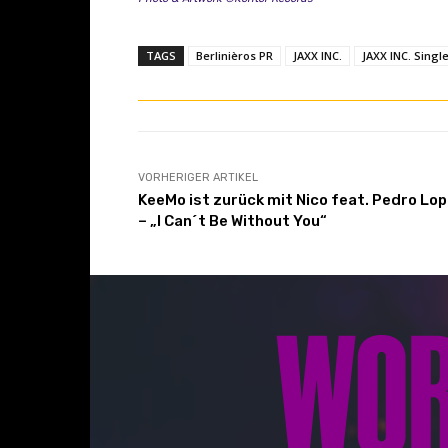
TAGS
Berlinièros PR
JAXX INC.
JAXX INC. Singl
VORHERIGER ARTIKEL
KeeMo ist zurück mit Nico feat. Pedro Lo
– „I Can´t Be Without You“