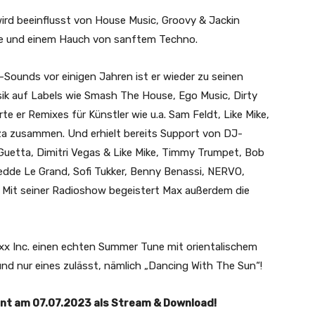
ird beeinflusst von House Music, Groovy & Jackin
e und einem Hauch von sanftem Techno.
ounds vor einigen Jahren ist er wieder zu seinen
sik auf Labels wie Smash The House, Ego Music, Dirty
 er Remixes für Künstler wie u.a. Sam Feldt, Like Mike,
za zusammen. Und erhielt bereits Support von DJ-
Guetta, Dimitri Vegas & Like Mike, Timmy Trumpet, Bob
Fedde Le Grand, Sofi Tukker, Benny Benassi, NERVO,
. Mit seiner Radioshow begeistert Max außerdem die
xx Inc. einen echten Summer Tune mit orientalischem
nd nur eines zulässt, nämlich „Dancing With The Sun“!
eint am 07.07.2023 als Stream & Download!