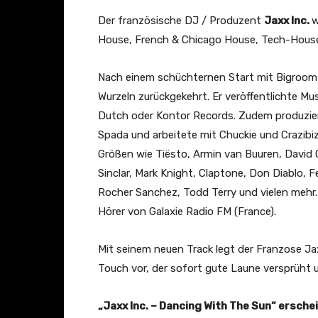
Der französische DJ / Produzent
Jaxx Inc.
w
House, French & Chicago House, Tech-Hous
Nach einem schüchternen Start mit Bigroom-S
Wurzeln zurückgekehrt. Er veröffentlichte Mu
Dutch oder Kontor Records. Zudem produzierte
Spada und arbeitete mit Chuckie und Crazibi
Größen wie Tiësto, Armin van Buuren, David 
Sinclar, Mark Knight, Claptone, Don Diablo, 
Rocher Sanchez, Todd Terry und vielen mehr
Hörer von Galaxie Radio FM (France).
Mit seinem neuen Track legt der Franzose Ja
Touch vor, der sofort gute Laune versprüht u
„Jaxx Inc. – Dancing With The Sun“ ersch