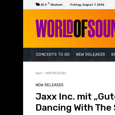
C
20.3
Bochum
Freitag, August 7, 2026
CONCERTS TO GO
NEW RELEASES
B
Start
NEW RELEASES
NEW RELEASES
Jaxx Inc. mit „Gu
Dancing With The