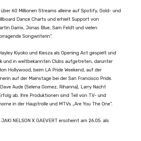
 über 60 Millionen Streams alleine auf Spotify, Gold- und
illboard Dance Charts und erhielt Support von
rtin Garrix, Jonas Blue, Sam Feldt und vielen
orragende Songwriterin“.
Hayley Kiyoko und Kiesza als Opening Act gespielt und
k und in weltbekannten Clubs aufgetreten, darunter
lon Hollywood, beim LA Pride Weekend, auf der
erin auf der Mainstage bei der San Francisco Pride.
Dave Aude (Selena Gomez, Rihanna), Larry Nacht
rfolg ab. Ihre Produktionen sind Teil von TV- und
horne in der Hauptrolle und MTVs „Are You The One“.
AKI NELSON X GAEVERT erscheint am 26.05. als