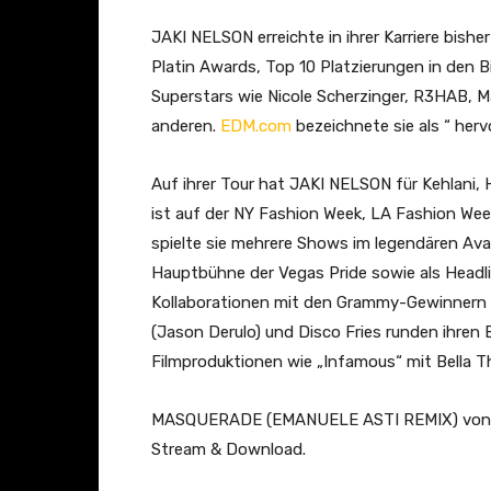
x
G
JAKI NELSON erreichte in ihrer Karriere bisher
a
Platin Awards, Top 10 Platzierungen in den B
e
Superstars wie Nicole Scherzinger, R3HAB, Ma
v
anderen.
EDM.com
bezeichnete sie als “ herv
a
r
Auf ihrer Tour hat JAKI NELSON für Kehlani, 
t
ist auf der NY Fashion Week, LA Fashion Wee
–
spielte sie mehrere Shows im legendären Ava
M
Hauptbühne der Vegas Pride sowie als Headlin
a
Kollaborationen mit den Grammy-Gewinnern 
s
(Jason Derulo) und Disco Fries runden ihren E
q
Filmproduktionen wie „Infamous“ mit Bella T
u
e
MASQUERADE (EMANUELE ASTI REMIX) von J
r
Stream & Download.
a