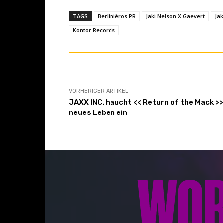
&
TAGS
Berlinièros PR
Jaki Nelson X Gaevert
Jak
L
Kontor Records
y
r
i
c
s
VORHERIGER ARTIKEL
“
JAXX INC. haucht << Return of the Mack >>
v
neues Leben ein
o
n
Y
o
u
T
u
b