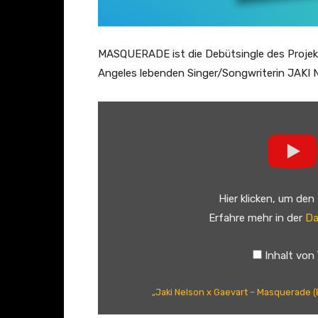
MASQUERADE ist die Debütsingle des Projek
Angeles lebenden Singer/Songwriterin JAKI 
„
J
a
k
i
Hier klicken, um den
N
Erfahre mehr in der
Da
e
l
Inhalt von
s
o
„Jaki Nelson x Gaevart – Masquerade (
n