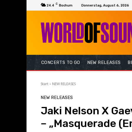
C
24.4
Bochum
Donnerstag, August 6, 2026
CONCERTS TO GO
NEW RELEASES
B
Start
NEW RELEASES
NEW RELEASES
Jaki Nelson X Gae
– „Masquerade (Em