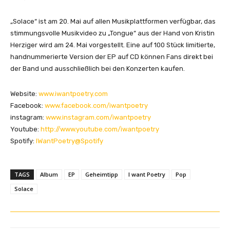
„Solace“ ist am 20. Mai auf allen Musikplattformen verfügbar, das
stimmungsvolle Musikvideo zu „Tongue“ aus der Hand von Kristin
Herziger wird am 24. Mai vorgestellt. Eine auf 100 Stück limitierte,
handnummerierte Version der EP auf CD können Fans direkt bei
der Band und ausschließlich bei den Konzerten kaufen.
Website:
www.iwantpoetry.com
Facebook:
www.facebook.com/iwantpoetry
instagram:
www.instagram.com/iwantpoetry
Youtube:
http://www.youtube.com/iwantpoetry
Spotify:
IWantPoetry@Spotify
TAGS
Album
EP
Geheimtipp
I want Poetry
Pop
Solace