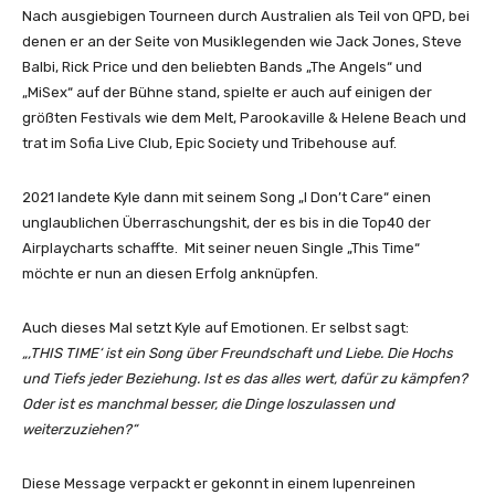
Nach ausgiebigen Tourneen durch Australien als Teil von QPD, bei
denen er an der Seite von Musiklegenden wie Jack Jones, Steve
Balbi, Rick Price und den beliebten Bands „The Angels“ und
„MiSex“ auf der Bühne stand, spielte er auch auf einigen der
größten Festivals wie dem Melt, Parookaville & Helene Beach und
trat im Sofia Live Club, Epic Society und Tribehouse auf.
2021 landete Kyle dann mit seinem Song „I Don’t Care“ einen
unglaublichen Überraschungshit, der es bis in die Top40 der
Airplaycharts schaffte. Mit seiner neuen Single „This Time“
möchte er nun an diesen Erfolg anknüpfen.
Auch dieses Mal setzt Kyle auf Emotionen. Er selbst sagt:
„‚THIS TIME‘ ist ein Song über Freundschaft und Liebe. Die Hochs
und Tiefs jeder Beziehung. Ist es das alles wert, dafür zu kämpfen?
Oder ist es manchmal besser, die Dinge loszulassen und
weiterzuziehen?“
Diese Message verpackt er gekonnt in einem lupenreinen