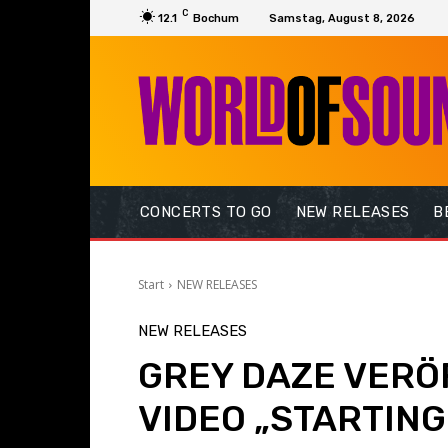
C
12.1
Bochum
Samstag, August 8, 2026
CONCERTS TO GO
NEW RELEASES
B
Start
NEW RELEASES
NEW RELEASES
GREY DAZE VERÖ
VIDEO „STARTING