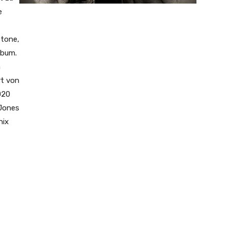
e
Stone,
lbum.
n
rt von
020
 Jones
nix