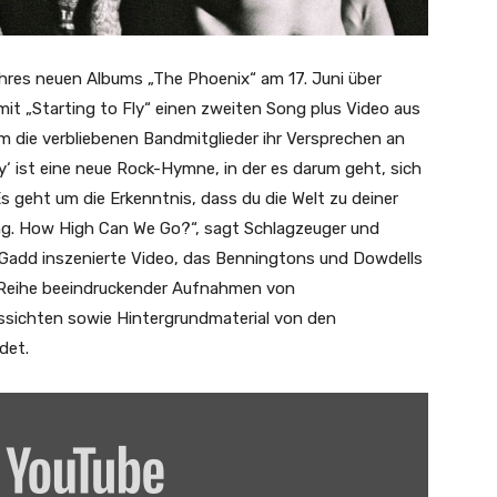
g ihres neuen Albums „The Phoenix“ am 17. Juni über
t „Starting to Fly“ einen zweiten Song plus Video aus
m die verbliebenen Bandmitglieder ihr Versprechen an
y‘ ist eine neue Rock-Hymne, in der es darum geht, sich
Es geht um die Erkenntnis, dass du die Welt zu deiner
ng. How High Can We Go?“, sagt Schlagzeuger und
 Gadd inszenierte Video, das Benningtons und Dowdells
r Reihe beeindruckender Aufnahmen von
sichten sowie Hintergrundmaterial von den
det.