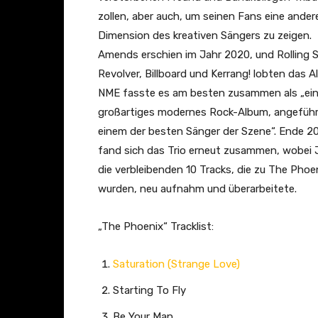
V
zollen, aber auch, um seinen Fans eine ander
i
Dimension des kreativen Sängers zu zeigen.
d
Amends erschien im Jahr 2020, und Rolling 
e
Revolver, Billboard und Kerrang! lobten das A
o
NME fasste es am besten zusammen als „ei
)
großartiges modernes Rock-Album, angefüh
“
einem der besten Sänger der Szene“. Ende 2
v
fand sich das Trio erneut zusammen, wobei
o
die verbleibenden 10 Tracks, die zu The Phoe
n
wurden, neu aufnahm und überarbeitete.
Y
o
„The Phoenix“ Tracklist:
u
T
Saturation (Strange Love)
u
Starting To Fly
b
Be Your Man