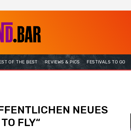
EST OF THE BEST
REVIEWS & PICS
FESTIVALS TO GO
FFENTLICHEN NEUES
 TO FLY“