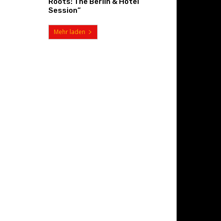
Roots: The Berlin & Hotel
Session“
Mehr laden