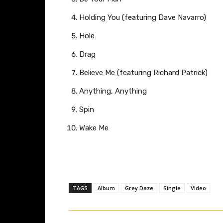
e
a
Holding You (featuring Dave Navarro)
n
Hole
z
Drag
e
i
Believe Me (featuring Richard Patrick)
g
Anything, Anything
e
Spin
n
Wake Me
TAGS
Album
Grey Daze
Single
Video