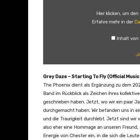
y
Hier klicken, um den
D
Erfahre mehr in der
Da
a
z
Inhalt von
e
–
„G
S
t
a
Grey Daze – Starting To Fly (Official Music
r
The Phoenix dient als Ergänzung zu dem 20
t
Band im Rückblick als Zeichen ihres kollektiven
i
geschrieben haben. Jetzt, wo wir ein paar Ja
n
durchgemacht haben. Wir befanden uns in ei
g
und die Traurigkeit durchlebt. Jetzt sind wir
T
also eher eine Hommage an unseren Freund, s
o
Energie von Chester ein, in die sich die Leute