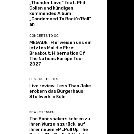
„Thunder Love“ feat. Phil
Collen und kündigen
kommendes Album
„Condemned To Rock’n’Roll“
an
CONCERTS TO GO
MEGADETH erweisen uns ein
letztes Mal die Ehre:
Breakout: Hibernation Of
The Nations Europe Tour
2027
BEST OF THE BEST
Live review: Less Than Jake
erobern das Bürgerhaus
Stollwerk in Köln
NEW RELEASES
The Boneshakers kehren zu
ihren Wurzeln zurück, auf
ihrer neuen EP „Pull Up The