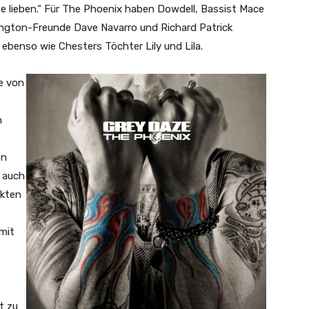
te lieben.“ Für The Phoenix haben Dowdell, Bassist Mace
nington-Freunde Dave Navarro und Richard Patrick
 ebenso wie Chesters Töchter Lily und Lila.
e von
n
on
e auch
kten
mit
t zu