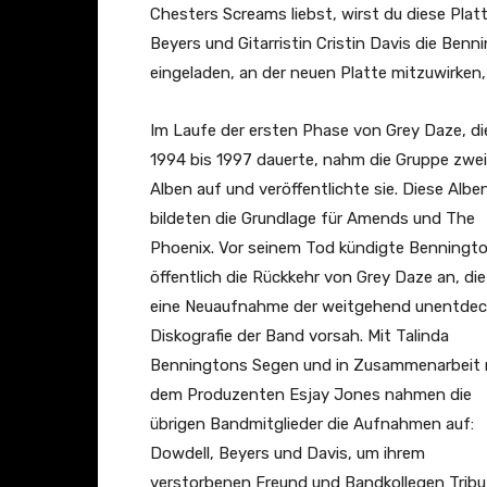
F
Chesters Screams liebst, wirst du diese Plat
l
Beyers und Gitarristin Cristin Davis die Ben
y
eingeladen, an der neuen Platte mitzuwirken,
(
O
Im Laufe der ersten Phase von Grey Daze, di
f
1994 bis 1997 dauerte, nahm die Gruppe zwei
f
Alben auf und veröffentlichte sie. Diese Albe
i
bildeten die Grundlage für Amends und The
c
Phoenix. Vor seinem Tod kündigte Benningt
i
öffentlich die Rückkehr von Grey Daze an, di
a
eine Neuaufnahme der weitgehend unentdec
l
Diskografie der Band vorsah. Mit Talinda
M
Benningtons Segen und in Zusammenarbeit 
u
dem Produzenten Esjay Jones nahmen die
s
übrigen Bandmitglieder die Aufnahmen auf:
i
Dowdell, Beyers und Davis, um ihrem
c
verstorbenen Freund und Bandkollegen Tribu