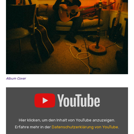
Album Cover
„
G
E
O
R
Hier klicken, um den Inhalt von YouTube anzuzeigen.
G
Erfahre mehr in der
Datenschutzerklärung von YouTube
.
A