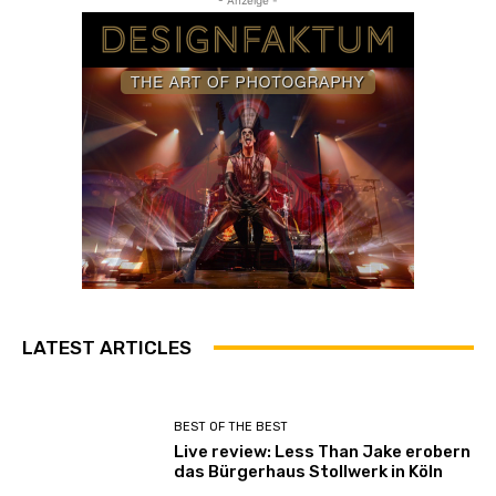
n
Y
o
u
T
u
b
e
a
n
z
e
i
g
LATEST ARTICLES
e
n
BEST OF THE BEST
Live review: Less Than Jake erobern
das Bürgerhaus Stollwerk in Köln