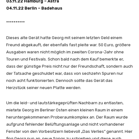
03.11.22 Hamburg – Astra
T
04.11.22 Berlin – Badehaus
u
b
**********
e
a
Dieses alte Gerät hatte Georg mit seinem letzten Geld einem
n
Freund abgekauft, der ebenfalls fast pleite war. 50 Euro, größere
z
Ausgaben waren nicht möglich im zweiten Corona-Jahr ohne
e
Touren und Festivals. Schon bald nach dem Kauf bemerkte er,
i
dass der günstige Preis nicht nur der Freundschaft, sondern auch
g
der Tatsache geschuldet war, dass von sechzehn Spuren nur
e
noch acht funktionierten. Dennoch sollte das Gerät das
n
Herzstück seiner neuen Platte werden.
Um die leid- und lautstärkegeprüften Nachbarn zu entlasten,
mietete Georg im Berliner Osten einen kleinen Raum in einem
heruntergekommenen Proberaumkomplex an. Der Raum wurde
aufgrund fehlender Belüftungsanlage und nicht vorhandener
Fenster von den Vorbesitzern liebevoll „Das Verlies“ genannt. Hier
fing Georg nun an, neue Songs zu schreiben und diese auch