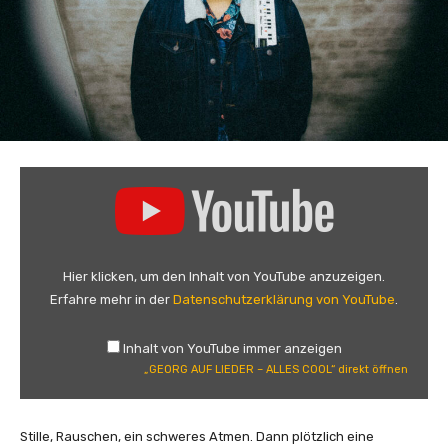
„
G
E
O
R
Hier klicken, um den Inhalt von YouTube anzuzeigen.
G
Erfahre mehr in der
Datenschutzerklärung von YouTube
.
A
U
Inhalt von YouTube immer anzeigen
F
„GEORG AUF LIEDER – ALLES COOL“ direkt öffnen
L
I
E
Stille, Rauschen, ein schweres Atmen. Dann plötzlich eine