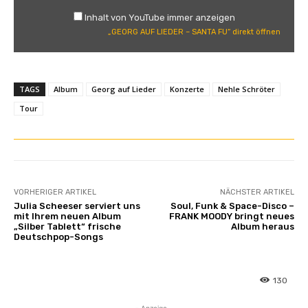
U
Inhalt von YouTube immer anzeigen
F
„GEORG AUF LIEDER – SANTA FU“ direkt öffnen
L
I
E
TAGS
Album
Georg auf Lieder
Konzerte
Nehle Schröter
D
E
Tour
R
–
S
A
N
VORHERIGER ARTIKEL
NÄCHSTER ARTIKEL
T
Julia Scheeser serviert uns
Soul, Funk & Space-Disco –
A
mit Ihrem neuen Album
FRANK MOODY bringt neues
„Silber Tablett“ frische
Album heraus
F
Deutschpop-Songs
U
“
v
130
o
- Anzeige -