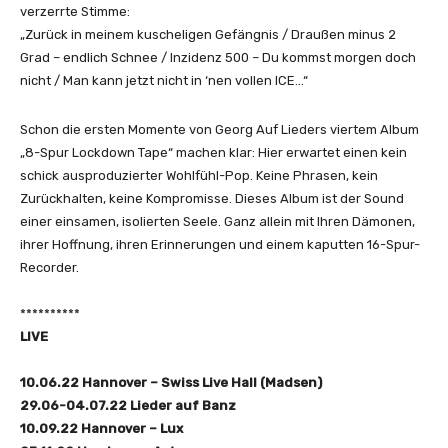
D
verzerrte Stimme:
E
„Zurück in meinem kuscheligen Gefängnis / Draußen minus 2
R
Grad – endlich Schnee / Inzidenz 500 – Du kommst morgen doch
–
nicht / Man kann jetzt nicht in ‘nen vollen ICE…“
A
L
Schon die ersten Momente von Georg Auf Lieders viertem Album
L
„8-Spur Lockdown Tape“ machen klar: Hier erwartet einen kein
E
schick ausproduzierter Wohlfühl-Pop. Keine Phrasen, kein
S
Zurückhalten, keine Kompromisse. Dieses Album ist der Sound
C
einer einsamen, isolierten Seele. Ganz allein mit Ihren Dämonen,
O
ihrer Hoffnung, ihren Erinnerungen und einem kaputten 16-Spur-
O
Recorder.
L
“
**********
v
LIVE
o
n
10.06.22 Hannover – Swiss Live Hall (Madsen)
Y
29.06-04.07.22 Lieder auf Banz
o
10.09.22 Hannover – Lux
u