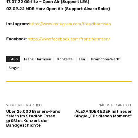
17.07.22 Görlitz – Open Air (Support LEA)
03.09.22 MDR Harz Open Air (Support Alvaro Soler)
Instagram:
https://www.instagram.com/franziharmsen
Facebook:
https://www.facebook.com/franziharmsen/
TAGS
Franzi Harmsen
Konzerte
Lea
Promotion-Werft
Single
VORHERIGER ARTIKEL
NÄCHSTER ARTIKEL
Über 25.000 Broilers-Fans
ALEXANDER EDER mit neuer
feiern im Stadion Essen
Single „Für diesen Moment“
größtes Konzert der
Bandgeschichte