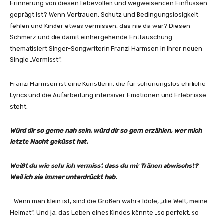
Y
Erinnerung von diesen liebevollen und wegweisenden Einflüssen
o
geprägt ist? Wenn Vertrauen, Schutz und Bedingungslosigkeit
u
fehlen und Kinder etwas vermissen, das nie da war? Diesen
T
Schmerz und die damit einhergehende Enttäuschung
u
thematisiert Singer-Songwriterin Franzi Harmsen in ihrer neuen
b
Single „Vermisst“.
e
a
Franzi Harmsen ist eine Künstlerin, die für schonungslos ehrliche
n
Lyrics und die Aufarbeitung intensiver Emotionen und Erlebnisse
z
steht.
e
i
Würd dir so gerne nah sein, würd dir so gern erzählen, wer mich
g
letzte Nacht geküsst hat.
e
n
Weißt du wie sehr ich vermiss‘, dass du mir Tränen abwischst?
Weil ich sie immer unterdrückt hab.
Wenn man klein ist, sind die Großen wahre Idole, „die Welt, meine
Heimat“. Und ja, das Leben eines Kindes könnte „so perfekt, so