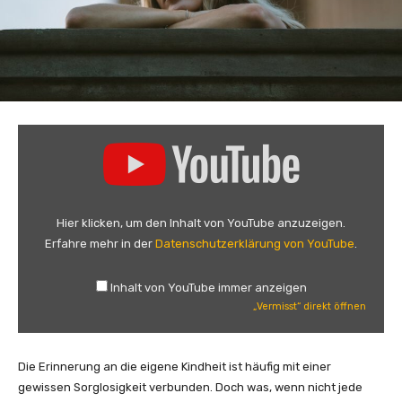
„
V
e
r
m
Hier klicken, um den Inhalt von YouTube anzuzeigen.
i
Erfahre mehr in der
Datenschutzerklärung von YouTube
.
s
s
Inhalt von YouTube immer anzeigen
t
„Vermisst“ direkt öffnen
“
v
o
Die Erinnerung an die eigene Kindheit ist häufig mit einer
n
gewissen Sorglosigkeit verbunden. Doch was, wenn nicht jede