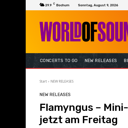
C
29.9
Bochum
Sonntag, August 9, 2026
CONCERTS TO GO
NEW RELEASES
B
Start
NEW RELEASES
NEW RELEASES
Flamyngus – Min
jetzt am Freitag