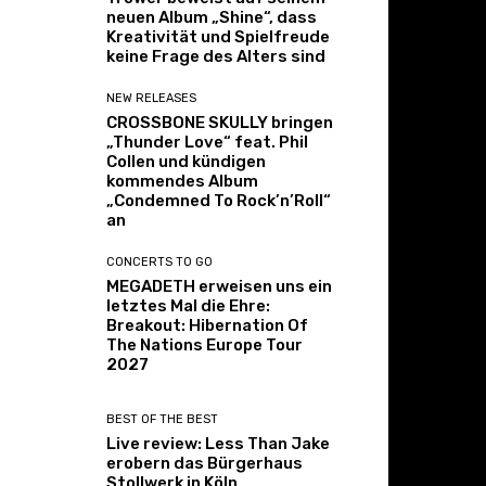
neuen Album „Shine“, dass
Kreativität und Spielfreude
keine Frage des Alters sind
NEW RELEASES
CROSSBONE SKULLY bringen
„Thunder Love“ feat. Phil
Collen und kündigen
kommendes Album
„Condemned To Rock’n’Roll“
an
CONCERTS TO GO
MEGADETH erweisen uns ein
letztes Mal die Ehre:
Breakout: Hibernation Of
The Nations Europe Tour
2027
BEST OF THE BEST
Live review: Less Than Jake
erobern das Bürgerhaus
Stollwerk in Köln