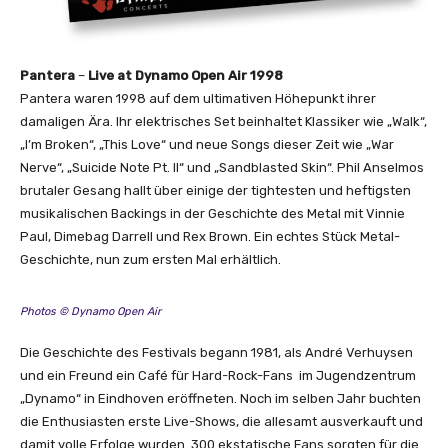
Pantera
–
Live at Dynamo Open Air 1998
Pantera waren 1998 auf dem ultimativen Höhepunkt ihrer
damaligen Ära. Ihr elektrisches Set beinhaltet Klassiker wie „Walk“,
„I’m Broken“, „This Love“ und neue Songs dieser Zeit wie „War
Nerve“, „Suicide Note Pt. II“ und „Sandblasted Skin“. Phil Anselmos
brutaler Gesang hallt über einige der tightesten und heftigsten
musikalischen Backings in der Geschichte des Metal mit Vinnie
Paul, Dimebag Darrell und Rex Brown. Ein echtes Stück Metal-
Geschichte, nun zum ersten Mal erhältlich.
Photos © Dynamo Open Air
Die Geschichte des Festivals begann 1981, als André Verhuysen
und ein Freund ein Café für Hard-Rock-Fans im Jugendzentrum
„Dynamo“ in Eindhoven eröffneten. Noch im selben Jahr buchten
die Enthusiasten erste Live-Shows, die allesamt ausverkauft und
damit volle Erfolge wurden. 300 ekstatische Fans sorgten für die