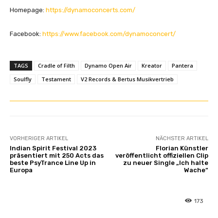
Homepage:
https://dynamoconcerts.com/
Facebook:
https://www.facebook.com/dynamoconcert/
TAGS
Cradle of Filth
Dynamo Open Air
Kreator
Pantera
Soulfly
Testament
V2 Records & Bertus Musikvertrieb
VORHERIGER ARTIKEL
NÄCHSTER ARTIKEL
Indian Spirit Festival 2023
Florian Künstler
präsentiert mit 250 Acts das
veröffentlicht offiziellen Clip
beste PsyTrance Line Up in
zu neuer Single „Ich halte
Europa
Wache“
173