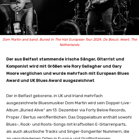
Dom Martin and band. Buried In The Hail European Tour 2024. De Bosuil, Weert, The
Netherlands
Der aus Belfast stammende irische Sänger, Gitarrist und
Komponist wird mit Größen wie Rory Gallagher und Gary
Moore verglichen und wurde mehrfach mit European Blues
Award und UK Blues Award ausgezeichnet
.
Der in Belfast geborene, in UK und Irland mehrfach
ausgezeichnete Bluesmusiker Dom Martin wird sein Doppel-Live-
Album „Buried Alive“ am 13. Dezember via Forty Below Records,
Proper / Bertus veröffentlichen. Das Doppelalbum enthält sowohl
Blues-, Rock- und Roots-Songs mit kraftvollen E-Gitarrenparts,
als auch akustische Tracks und Singer-Songwriter Nummern, die
an verschiedenen Orten in Europa und Großbritannien