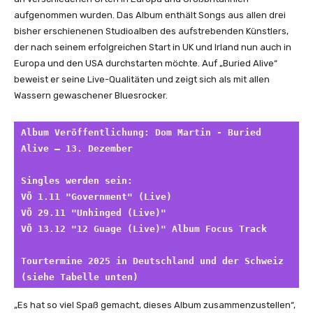
aufgenommen wurden. Das Album enthält Songs aus allen drei
bisher erschienenen Studioalben des aufstrebenden Künstlers,
der nach seinem erfolgreichen Start in UK und Irland nun auch in
Europa und den USA durchstarten möchte. Auf „Buried Alive“
beweist er seine Live-Qualitäten und zeigt sich als mit allen
Wassern gewaschener Bluesrocker.
Album Veröffentlichung: Dom Martin - Buried 
Alive – 13. Dezember
Singles werden sein:
VÖ 1.11 "Government" (Live) 
VÖ 29.11 "Unhinged (Live)"
VÖ 13.12 "12 Guage (Live)" Album Focus Track
Tourtermine 2025 in Deutschland und der Schweiz 
(siehe Tabelle unten)
„Es hat so viel Spaß gemacht, dieses Album zusammenzustellen“,