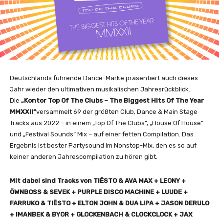
Deutschlands führende Dance-Marke präsentiert auch dieses
Jahr wieder den ultimativen musikalischen Jahresrückblick.
Die
„Kontor Top Of The Clubs – The Biggest Hits Of The Year
MMXXII“
versammelt 69 der größten Club, Dance & Main Stage
Tracks aus 2022 – in einem „Top Of The Clubs”, „House Of House“
und „Festival Sounds“ Mix – auf einer fetten Compilation. Das
Ergebnis ist bester Partysound im Nonstop-Mix, den es so auf
keiner anderen Jahrescompilation zu hören gibt.
Mit dabei sind Tracks von TIËSTO & AVA MAX + LEONY +
ÖWNBOSS & SEVEK + PURPLE DISCO MACHINE + LUUDE +
FARRUKO & TIËSTO + ELTON JOHN & DUA LIPA + JASON DERULO
+ IMANBEK & BYOR + GLOCKENBACH & CLOCKCLOCK + JAX