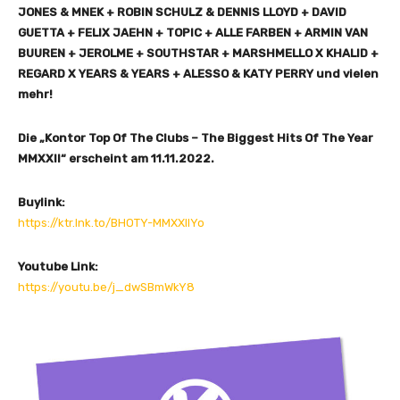
JONES & MNEK + ROBIN SCHULZ & DENNIS LLOYD + DAVID
GUETTA + FELIX JAEHN + TOPIC + ALLE FARBEN + ARMIN VAN
BUUREN + JEROLME + SOUTHSTAR + MARSHMELLO X KHALID +
REGARD X YEARS & YEARS + ALESSO & KATY PERRY und vielen
mehr!
Die „Kontor Top Of The Clubs – The Biggest Hits Of The Year
MMXXII“ erscheint am 11.11.2022.
Buylink:
https://ktr.lnk.to/BHOTY-MMXXIIYo
Youtube Link:
https://youtu.be/j_dwSBmWkY8