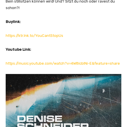
Bein stillsitzen können wird! Und? Sitzt du noch oder ravest du
schon?!
Buylink:
https://ktr.lnk.to/YouCantStopUs
Youtube Link:
https://music.youtube.com/watch?v=4W8IcblNi-E&feature=share