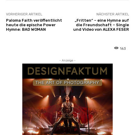
z
e
VORHERIGER ARTIKEL
NÄCHSTER ARTIKEL
i
Paloma Faith veröffentlicht
„Fritten“ – eine Hymne auf
heute die epische Power
die Freundschaft – Single
g
Hymne: BAD WOMAN
und Video von ALEXA FESER
e
n
163
- Anzeige -