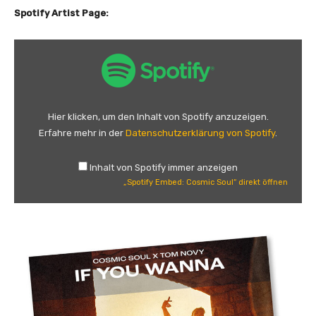
i
Spotify Artist Page:
c
S
„
o
S
u
p
l
o
P
t
l
Hier klicken, um den Inhalt von Spotify anzuzeigen.
i
a
Erfahre mehr in der
Datenschutzerklärung von Spotify
.
f
y
y
l
Inhalt von Spotify immer anzeigen
E
i
„Spotify Embed: Cosmic Soul“ direkt öffnen
m
s
b
t
e
“
d
v
:
o
C
n
o
S
s
p