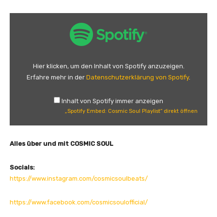
„
S
p
o
t
Hier klicken, um den Inhalt von Spotify anzuzeigen.
i
Erfahre mehr in der
Datenschutzerklärung von Spotify
.
f
y
Inhalt von Spotify immer anzeigen
E
„Spotify Embed: Cosmic Soul Playlist“ direkt öffnen
m
b
e
Alles über und mit
COSMIC SOUL
d
:
Socials:
C
https://www.instagram.com/cosmicsoulbeats/
o
s
https://www.facebook.com/cosmicsoulofficial/
m