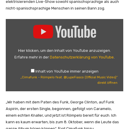
o
elektrisierenden Live-Show sowohl spanischsprachige als auch
V
nicht-spanischsprachige Menschen in seinen Bann zog.
a
l
„
d
C
é
i
s
m
&
a
Hier klicken, um den Inhalt von YouTube anzuzeigen.
L
f
Erfahre mehr in der
Datenschutzerklärung von YouTube
.
e
u
s
n
Inhalt von YouTube immer anzeigen
t
k
„Cimafunk – Rómpelo feat. @LupeFiasco (Official Music Video)“
e
–
direkt öffnen
r
R
S
ó
n
m
„Wir haben mit dem Paten des Funk, George Clinton, auf Funk
e
p
Aspirin, der ersten Single, begonnen, gefolgt von Caramelo,
l
e
einem echten Knaller, und jetzt ist Rómpelo bereit für euch. Ich
l
l
kann es kaum erwarten, bis zum 8. Oktober, wenn die Leute das
(
o
ganze Album hören können“, fügt Cimafunk hinzu.