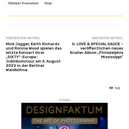
Oktober Promotion
Vinyl
o
)
“
v
o
n
VORHERIGER ARTIKEL
NÄCHSTER ARTIKEL
Mick Jagger, Keith Richards
G. LOVE & SPECIAL SAUCE –
Y
und Ronnie Wood spielen das
veröffentlichen neues
o
letzte Konzert ihrer
Knaller Album „Philadelphia
„SIXTY“-Europa-
Mississippi“
u
Jubiläumstour am 3. August
T
2022 in der Berliner
Waldbühne
u
b
e
168
a
n
- Anzeige -
z
e
i
g