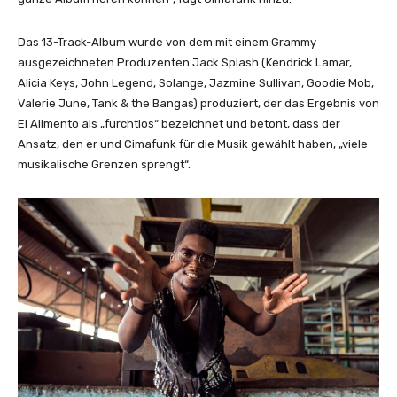
O
f
f
e
Das 13-Track-Album wurde von dem mit einem Grammy
f
a
ausgezeichneten Produzenten Jack Splash (Kendrick Lamar,
i
t
Alicia Keys, John Legend, Solange, Jazmine Sullivan, Goodie Mob,
c
.
Valerie June, Tank & the Bangas) produziert, der das Ergebnis von
i
@
El Alimento als „furchtlos“ bezeichnet und betont, dass der
a
L
Ansatz, den er und Cimafunk für die Musik gewählt haben, „viele
l
u
musikalische Grenzen sprengt“.
M
p
u
e
s
F
i
i
c
a
V
s
i
c
d
o
e
(
o
O
–
f