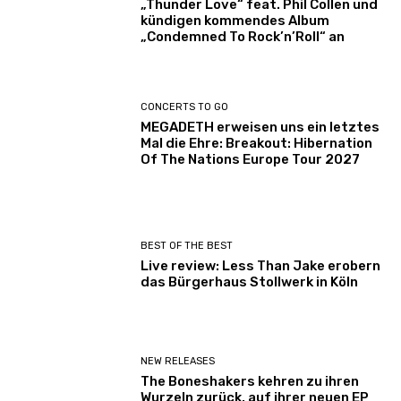
„Thunder Love“ feat. Phil Collen und
kündigen kommendes Album
„Condemned To Rock’n’Roll“ an
CONCERTS TO GO
MEGADETH erweisen uns ein letztes
Mal die Ehre: Breakout: Hibernation
Of The Nations Europe Tour 2027
BEST OF THE BEST
Live review: Less Than Jake erobern
das Bürgerhaus Stollwerk in Köln
NEW RELEASES
The Boneshakers kehren zu ihren
Wurzeln zurück, auf ihrer neuen EP