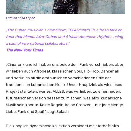
P
f
a
i
r
c
Foto ©Larisa Lopez
t
i
I
a
„The Cuban musician’s new album, “El Alimento,” is a fresh take on
I
l
funk that blends Afro-Cuban and African American rhythms using
)
M
a cast of international collaborators.“
“
u
The New York Times
v
s
o
i
„Cimafunk und ich haben uns beide dem Funk verschrieben, aber
n
c
wir lieben auch Afrobeat, klassischen Soul, Hip-Hop, Dancehall
Y
V
und natürlich all die erstaunlichen verschiedenen Stile der
o
i
traditionellen kubanischen Musik. Unser Hauptziel, als wir dieses
u
d
Projekt starteten, war es, ALLES, was wir lieben, zu einer neuen,
T
e
futuristischen Version dessen zu mischen, was afro-kubanische
u
o
Musik sein könnte. Keine Regeln, keine Grenzen… nur jede Menge
b
)
Liebe, Funk und Spaß“, sagt Splash.
e
“
a
v
Die klanglich dynamische Kollektion verbindet meisterhaft afro-
n
o