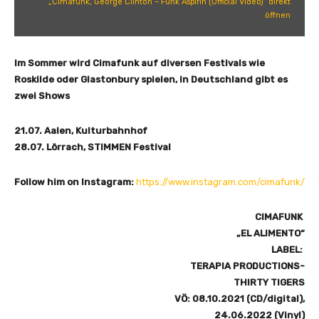
„Cimafunk, George Clinton – Funk Aspirin (Official Video)“ direkt
,
öffnen
G
e
o
Im Sommer wird Cimafunk auf diversen Festivals wie
r
Roskilde oder Glastonbury spielen, in Deutschland gibt es
g
zwei Shows
e
C
21.07. Aalen, Kulturbahnhof
l
28.07. Lörrach, STIMMEN Festival
i
n
Follow him on Instagram:
https://www.instagram.com/cimafunk/
t
o
CIMAFUNK
n
„EL ALIMENTO“
–
LABEL:
F
TERAPIA PRODUCTIONS-
u
THIRTY TIGERS
n
VÖ: 08.10.2021 (CD/digital),
k
24.06.2022 (Vinyl)