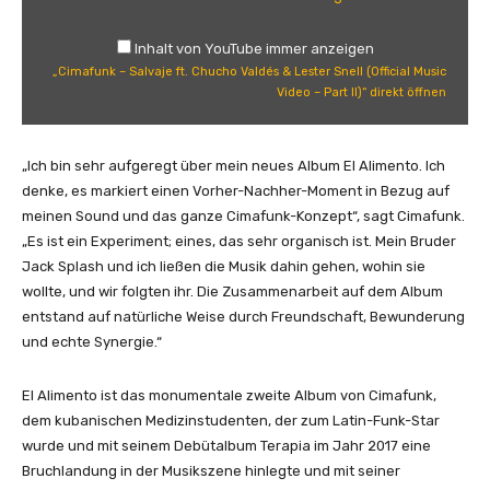
u
n
Inhalt von YouTube immer anzeigen
k
„Cimafunk – Salvaje ft. Chucho Valdés & Lester Snell (Official Music
–
Video – Part II)“ direkt öffnen
S
a
l
„Ich bin sehr aufgeregt über mein neues Album El Alimento. Ich
v
denke, es markiert einen Vorher-Nachher-Moment in Bezug auf
a
meinen Sound und das ganze Cimafunk-Konzept“, sagt Cimafunk.
j
„Es ist ein Experiment; eines, das sehr organisch ist. Mein Bruder
e
Jack Splash und ich ließen die Musik dahin gehen, wohin sie
f
wollte, und wir folgten ihr. Die Zusammenarbeit auf dem Album
t
entstand auf natürliche Weise durch Freundschaft, Bewunderung
.
und echte Synergie.“
C
h
El Alimento ist das monumentale zweite Album von Cimafunk,
u
dem kubanischen Medizinstudenten, der zum Latin-Funk-Star
c
wurde und mit seinem Debütalbum Terapia im Jahr 2017 eine
h
Bruchlandung in der Musikszene hinlegte und mit seiner