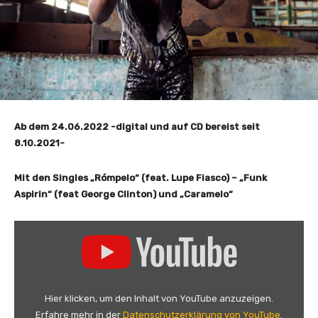
Ab dem 24.06.2022 -digital und auf CD bereist seit
8.10.2021-
Mit den Singles „Rómpelo“ (feat. Lupe Fiasco) – „Funk
Aspirin“ (feat George Clinton) und „Caramelo“
„
C
i
m
a
Hier klicken, um den Inhalt von YouTube anzuzeigen.
f
Erfahre mehr in der
Datenschutzerklärung von YouTube
.