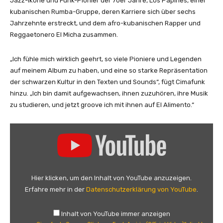
Jazz-Ikone und Funk-Pionier der 70er Jahre, Los Papines, einer
kubanischen Rumba-Gruppe, deren Karriere sich über sechs
Jahrzehnte erstreckt, und dem afro-kubanischen Rapper und
Reggaetonero El Micha zusammen.
„Ich fühle mich wirklich geehrt, so viele Pioniere und Legenden
auf meinem Album zu haben, und eine so starke Repräsentation
der schwarzen Kultur in den Texten und Sounds“, fügt Cimafunk
hinzu. „Ich bin damit aufgewachsen, ihnen zuzuhören, ihre Musik
zu studieren, und jetzt groove ich mit ihnen auf El Alimento.“
„
C
i
m
a
Hier klicken, um den Inhalt von YouTube anzuzeigen.
f
Erfahre mehr in der
Datenschutzerklärung von YouTube
.
u
n
Inhalt von YouTube immer anzeigen
k