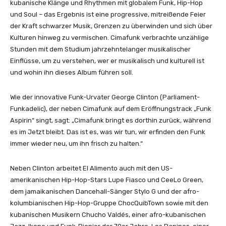
kubanische Klänge und Rhythmen mit globalem Funk, Hip-Hop
z
n
und Soul – das Ergebnis ist eine progressive, mitreißende Feier
e
Y
der Kraft schwarzer Musik, Grenzen zu überwinden und sich über
i
o
Kulturen hinweg zu vermischen. Cimafunk verbrachte unzählige
g
u
Stunden mit dem Studium jahrzehntelanger musikalischer
e
T
Einflüsse, um zu verstehen, wer er musikalisch und kulturell ist
n
u
und wohin ihn dieses Album führen soll.
b
e
Wie der innovative Funk-Urvater George Clinton (Parliament-
a
Funkadelic), der neben Cimafunk auf dem Eröffnungstrack „Funk
n
Aspirin“ singt, sagt: „Cimafunk bringt es dorthin zurück, während
z
es im Jetzt bleibt. Das ist es, was wir tun, wir erfinden den Funk
e
immer wieder neu, um ihn frisch zu halten.“
i
g
Neben Clinton arbeitet El Alimento auch mit den US-
e
amerikanischen Hip-Hop-Stars Lupe Fiasco und CeeLo Green,
n
dem jamaikanischen Dancehall-Sänger Stylo G und der afro-
kolumbianischen Hip-Hop-Gruppe ChocQuibTown sowie mit den
kubanischen Musikern Chucho Valdés, einer afro-kubanischen