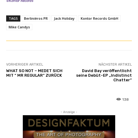
z
©Kontor Records
e
i
TAGS
Berlinièros PR
Jack Holiday
Kontor Records GmbH
g
Mike Candys
e
n
VORHERIGER ARTIKEL
NÄCHSTER ARTIKEL
WHAT SO NOT – MEDET SICH
David Bay veröffentlicht
MIT “ MR REGULAR“ ZURÜCK
seine Debüt-EP „Indistinct
Chatter“
138
- Anzeige -