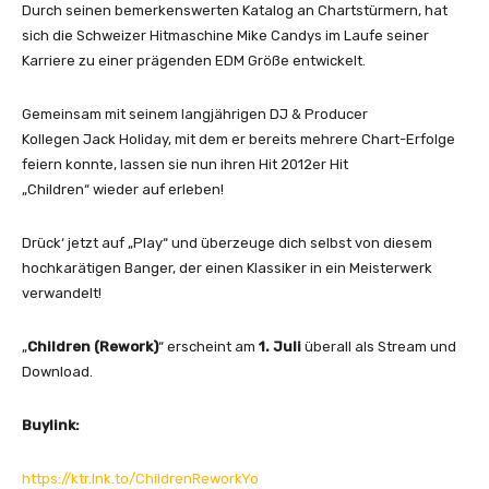
c
Durch seinen bemerkenswerten Katalog an Chartstürmern, hat
k
sich die Schweizer Hitmaschine Mike Candys im Laufe seiner
H
Karriere zu einer prägenden EDM Größe entwickelt.
o
l
Gemeinsam mit seinem langjährigen DJ & Producer
i
Kollegen Jack Holiday, mit dem er bereits mehrere Chart-Erfolge
d
feiern konnte, lassen sie nun ihren Hit 2012er Hit
a
„Children“ wieder auf erleben!
y
–
Drück‘ jetzt auf „Play“ und überzeuge dich selbst von diesem
C
hochkarätigen Banger, der einen Klassiker in ein Meisterwerk
h
verwandelt!
i
l
„
Children (Rework)
“ erscheint am
1. Juli
überall als Stream und
d
Download.
r
e
Buylink:
n
(
R
https://ktr.lnk.to/ChildrenReworkYo