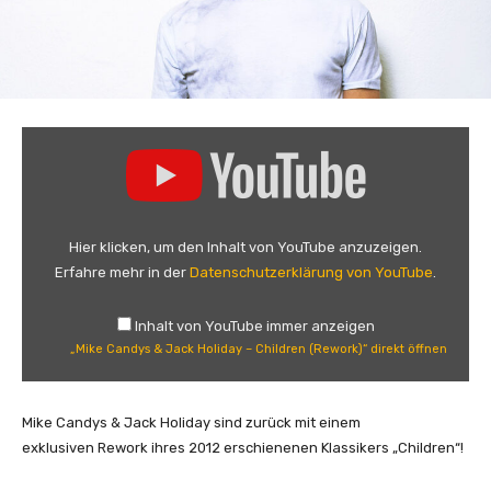
„
M
i
k
e
Hier klicken, um den Inhalt von YouTube anzuzeigen.
C
Erfahre mehr in der
Datenschutzerklärung von YouTube
.
a
n
Inhalt von YouTube immer anzeigen
d
„Mike Candys & Jack Holiday – Children (Rework)“ direkt öffnen
y
s
&
Mike Candys & Jack Holiday sind zurück mit einem
J
exklusiven Rework ihres 2012 erschienenen Klassikers „Children“!
a