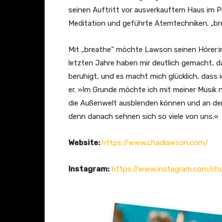
t
seinen Auftritt vor ausverkauftem Haus im 
e
Meditation und geführte Atemtechniken. „br
r
G
Mit „breathe“ möchte Lawson seinen Hörer:i
r
letzten Jahre haben mir deutlich gemacht, 
e
beruhigt, und es macht mich glücklich, dass 
g
er. »Im Grunde möchte ich mit meiner Musik 
s
die Außenwelt ausblenden können und an de
o
denn danach sehnen sich so viele von uns.«
n
Website:
https://www.chadlawson.com/
&
E
Instagram:
https://www.instagram.com/ch
s
t
h
e