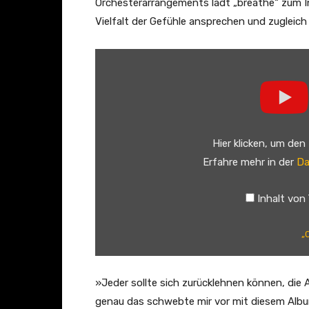
Orchesterarrangements lädt „breathe“ zum In
Vielfalt der Gefühle ansprechen und zugleich
„
C
h
a
d
Hier klicken, um den
L
Erfahre mehr in der
Da
a
w
Inhalt von
s
o
„
n
–
t
»Jeder sollte sich zurücklehnen können, die
h
genau das schwebte mir vor mit diesem Alb