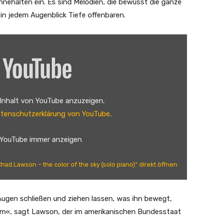
nehalten ein. Es sind Melodien, die bewusst die ganze
 in jedem Augenblick Tiefe offenbaren.
 Inhalt von YouTube anzuzeigen.
tenschutzerklärung von YouTube
.
 YouTube immer anzeigen
Chad Lawson – the color of the sky (solo piano)“ direkt öffnen
 Augen schließen und ziehen lassen, was ihn bewegt,
um«, sagt Lawson, der im amerikanischen Bundesstaat