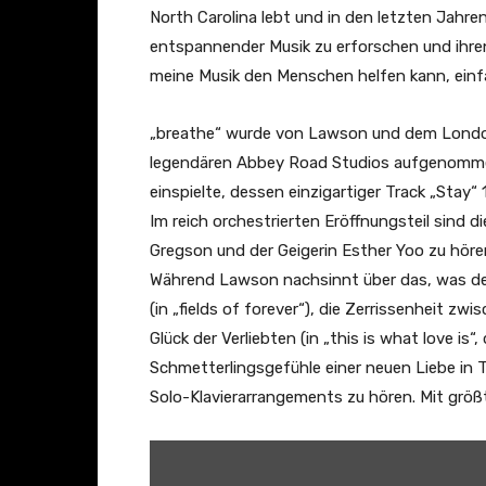
e
North Carolina lebt und in den letzten Jahre
c
entspannender Musik zu erforschen und ihren
o
meine Musik den Menschen helfen kann, einf
l
o
„breathe“ wurde von Lawson und dem London
r
legendären Abbey Road Studios aufgenommen
o
einspielte, dessen einzigartiger Track „Stay“ 
f
Im reich orchestrierten Eröffnungsteil sind d
t
Gregson und der Geigerin Esther Yoo zu höre
h
Während Lawson nachsinnt über das, was d
e
(in „fields of forever“), die Zerrissenheit zwi
s
Glück der Verliebten (in „this is what love is“
k
Schmetterlingsgefühle einer neuen Liebe in 
y
Solo-Klavierarrangements zu hören. Mit größ
(
s
„
o
C