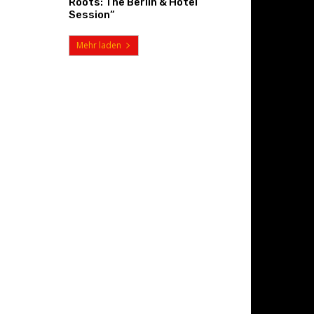
Roots: The Berlin & Hotel
Session“
Mehr laden