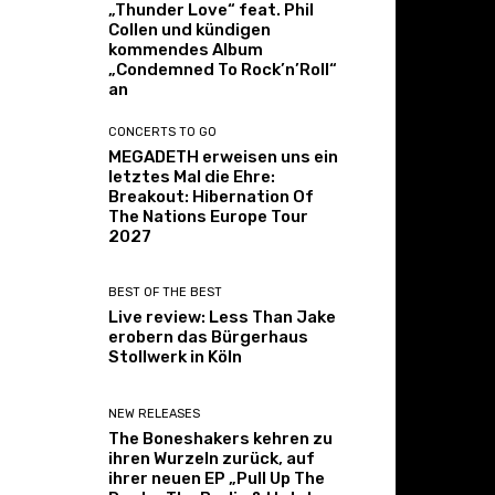
„Thunder Love“ feat. Phil
Collen und kündigen
kommendes Album
„Condemned To Rock’n’Roll“
an
CONCERTS TO GO
MEGADETH erweisen uns ein
letztes Mal die Ehre:
Breakout: Hibernation Of
The Nations Europe Tour
2027
BEST OF THE BEST
Live review: Less Than Jake
erobern das Bürgerhaus
Stollwerk in Köln
NEW RELEASES
The Boneshakers kehren zu
ihren Wurzeln zurück, auf
ihrer neuen EP „Pull Up The