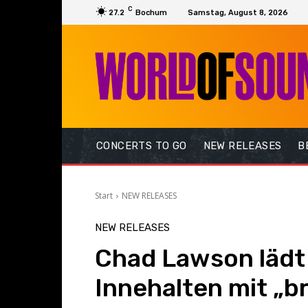
C
27.2
Bochum
Samstag, August 8, 2026
CONCERTS TO GO
NEW RELEASES
B
Start
NEW RELEASES
NEW RELEASES
Chad Lawson lädt
Innehalten mit „b