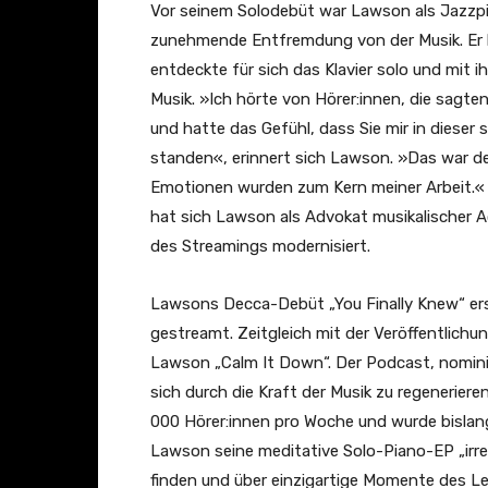
u
o
Vor seinem Solodebüt war Lawson als Jazzpia
b
f
zunehmende Entfremdung von der Musik. Er 
e
f
entdeckte für sich das Klavier solo und mit i
a
o
Musik. »Ich hörte von Hörer:innen, die sagte
n
r
und hatte das Gefühl, dass Sie mir in dieser
z
e
standen«, erinnert sich Lawson. »Das war der
e
v
Emotionen wurden zum Kern meiner Arbeit.« S
i
e
hat sich Lawson als Advokat musikalischer Ac
g
r
des Streamings modernisiert.
e
(
n
f
Lawsons Decca-Debüt „You Finally Knew“ ers
e
gestreamt. Zeitgleich mit der Veröffentlichu
a
Lawson „Calm It Down“. Der Podcast, nominier
t
sich durch die Kraft der Musik zu regenerie
.
000 Hörer:innen pro Woche und wurde bislang 
P
Lawson seine meditative Solo-Piano-EP „irrep
e
finden und über einzigartige Momente des 