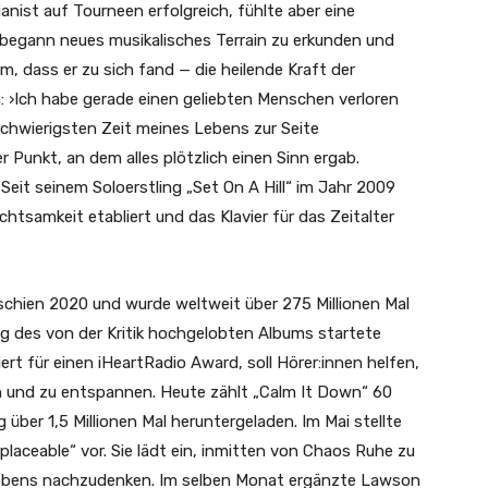
nist auf Tourneen erfolgreich, fühlte aber eine
begann neues musikalisches Terrain zu erkunden und
hm, dass er zu sich fand — die heilende Kraft der
n: ›Ich habe gerade einen geliebten Menschen verloren
 schwierigsten Zeit meines Lebens zur Seite
 Punkt, an dem alles plötzlich einen Sinn ergab.
eit seinem Soloerstling „Set On A Hill“ im Jahr 2009
htsamkeit etabliert und das Klavier für das Zeitalter
chien 2020 und wurde weltweit über 275 Millionen Mal
ng des von der Kritik hochgelobten Albums startete
t für einen iHeartRadio Award, soll Hörer:innen helfen,
ren und zu entspannen. Heute zählt „Calm It Down“ 60
über 1,5 Millionen Mal heruntergeladen. Im Mai stellte
laceable“ vor. Sie lädt ein, inmitten von Chaos Ruhe zu
Lebens nachzudenken. Im selben Monat ergänzte Lawson