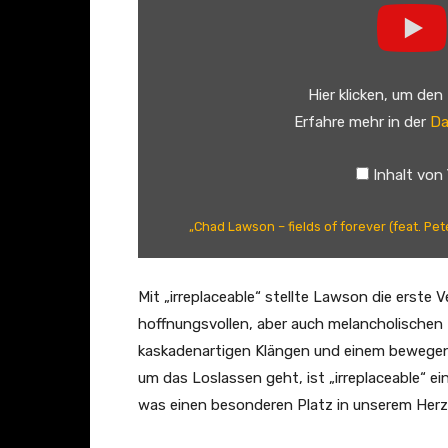
l
h
o
a
p
d
Hier klicken, um den
i
L
Erfahre mehr in der
Da
a
a
n
w
Inhalt von
o
s
)
o
„Chad Lawson – fields of forever (feat. Pet
“
n
v
–
o
f
Mit „irreplaceable“ stellte Lawson die erste 
n
i
hoffnungsvollen, aber auch melancholischen T
Y
e
kaskadenartigen Klängen und einem bewegen
o
l
um das Loslassen geht, ist „irreplaceable“ e
u
d
was einen besonderen Platz in unserem Her
T
s