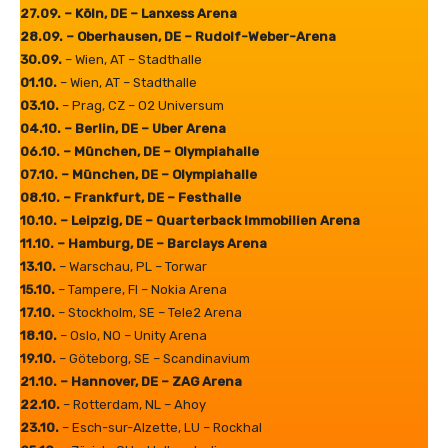
o
27.09. – Köln, DE – Lanxess Arena
u
28.09. – Oberhausen, DE – Rudolf-Weber-Arena
T
30.09.
– Wien, AT – Stadthalle
u
01.10.
– Wien, AT – Stadthalle
b
03.10.
– Prag, CZ – O2 Universum
e
04.10. – Berlin, DE – Uber Arena
a
06.10. – München, DE – Olympiahalle
n
07.10. – München, DE – Olympiahalle
z
08.10. – Frankfurt, DE – Festhalle
e
10.10. – Leipzig, DE – Quarterback Immobilien Arena
i
11.10. – Hamburg, DE – Barclays Arena
g
13.10.
– Warschau, PL – Torwar
e
15.10.
– Tampere, FI – Nokia Arena
n
17.10.
– Stockholm, SE – Tele2 Arena
18.10.
– Oslo, NO – Unity Arena
19.10.
– Göteborg, SE – Scandinavium
21.10. – Hannover, DE – ZAG Arena
22.10.
– Rotterdam, NL – Ahoy
23.10.
– Esch-sur-Alzette, LU – Rockhal