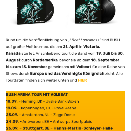
c
i
a
l
L
y
Rund um die Veröffentlichung von „
I Beat Loneliness“
sind BUSH
r
auf großer Welttournee, die am
21. April
in
Victoria,
i
Kanada
startet. Anschließend tourt die Band vom
19. Juli bis 30.
c
August
durch
Nordamerika
, bevor sie ab dem
18. September
V
bis zum 13. November
gemeinsam mit
Volbeat
für eine Reihe von
i
Shows durch
Europa und das Vereinigte Königreich
zieht. Alle
d
Tourdaten finden sich weiter unten und
HIER
e
o
]
BUSH ARENA TOUR MIT VOLBEAT
“
18.09.
– Herning, DK – Jyske Bank Boxen
v
19.09.
– Kopenhagen, DK – Royal Arena
o
23.09.
– Amsterdam, NL – Ziggo Dome
n
24.09.
– Antwerpen, BE – Antwerps Sportpaleis
Y
26.09. – Stuttgart, DE – Hanns-Martin-Schleyer-Halle