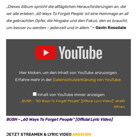
„Dieses Album spricht die alltäglichen Herausforderungen an, die
wir alle erleben. ‚60 Ways To Forget People‘ ist eine Hommage an all
die gebrachten Opfer, die Hingabe und den Fokus, den es braucht,
um besser zu werden – jederzeit und in allem.“
– Gavin Rossdale
„
B
U
S
H
Hier klicken, um den Inhalt von YouTube anzuzeigen.
–
Erfahre mehr in der
Datenschutzerklärung von YouTube
.
"
6
Inhalt von YouTube immer anzeigen
0
„BUSH – "60 Ways To Forget People" [Official Lyric Video]“ direkt
W
öffnen
a
BUSH – „60 Ways To Forget People“ [Official Lyric Video]
y
s
T
JETZT STREAMEN & LYRIC VIDEO
ANSEHEN