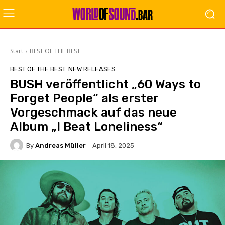
Start
BEST OF THE BEST
BEST OF THE BEST
NEW RELEASES
BUSH veröffentlicht „60 Ways to
Forget People“ als erster
Vorgeschmack auf das neue
Album „I Beat Loneliness“
By
Andreas Müller
April 18, 2025