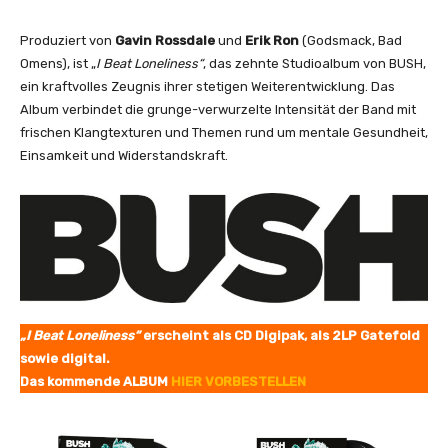
o
F
Produziert von
Gavin Rossdale
und
Erik Ron
(Godsmack, Bad
o
Omens), ist „
I Beat Loneliness“
, das zehnte Studioalbum von BUSH,
r
ein kraftvolles Zeugnis ihrer stetigen Weiterentwicklung. Das
g
Album verbindet die grunge-verwurzelte Intensität der Band mit
e
frischen Klangtexturen und Themen rund um mentale Gesundheit,
t
Einsamkeit und Widerstandskraft.
P
e
o
p
l
e
"
[
„I Beat Loneliness“
erscheint als CD Digipak, als 2LP Gatefold
O
sowie digital.
f
Das kommende ALBUM
HIER VORBESTELLEN
f
i