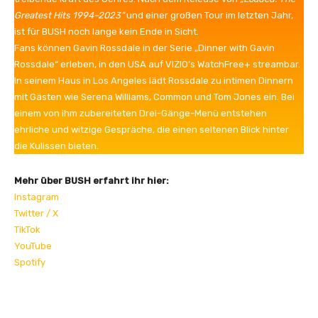
Greatest Hits 1994–2023“
und einer großen Tour im letzten Jahr,
ist für BUSH noch lange kein Ende in Sicht.
Fans können Gavin Rossdale in der Serie „Dinner with Gavin
Rossdale“ erleben, in den USA auf VIZIO’s WatchFree+ streambar.
In seinem Haus in Los Angeles lädt Rossdale zu intimen Dinnern
mit Gästen wie Serena Williams, Common und Tom Jones ein. Bei
einem von ihm zubereiteten Drei-Gänge-Menü entstehen
ehrliche und witzige Gespräche, die einen seltenen Blick hinter
die Kulissen bieten.
Mehr über BUSH erfahrt ihr hier:
Instagram
Twitter / X
TikTok
YouTube
Spotify