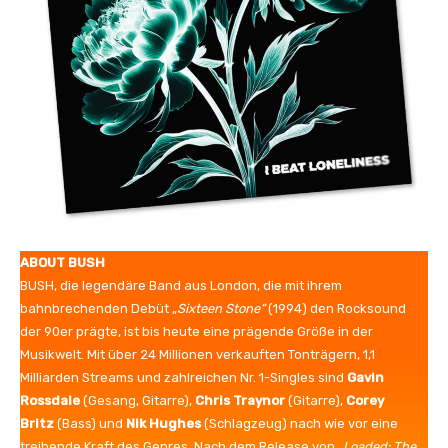
ABOUT BUSH
BUSH, die legendäre Band aus London, die mit ihrem
bahnbrechenden Debüt „
Sixteen Stone“
(1994) den Rocksound
der 90er prägte, ist bis heute eine prägende Größe in der
Musikwelt. Mit über 24 Millionen verkauften Tonträgern, 1,1
Milliarden Streams und zahlreichen Nr. 1-Singles sind
Gavin
Rossdale
(Gesang, Gitarre),
Chris Traynor
(Gitarre),
Corey
Britz
(Bass) und
Nik Hughes
(Schlagzeug) nach wie vor eine
treibende Kraft des Genres. Nach dem Release von
„Loaded: The