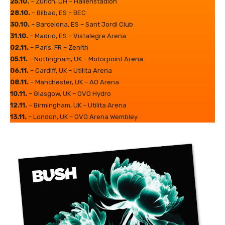
25.10.
– Zürich, CH – Hallenstadion
28.10.
– Bilbao, ES – BEC
30.10.
– Barcelona, ES – Sant Jordi Club
31.10.
– Madrid, ES – Vistalegre Arena
02.11.
– Paris, FR – Zenith
05.11.
– Nottingham, UK – Motorpoint Arena
06.11.
– Cardiff, UK – Utilita Arena
08.11.
– Manchester, UK – AO Arena
10.11.
– Glasgow, UK – OVO Hydro
12.11.
– Birmingham, UK – Utilita Arena
13.11.
– London, UK – OVO Arena Wembley