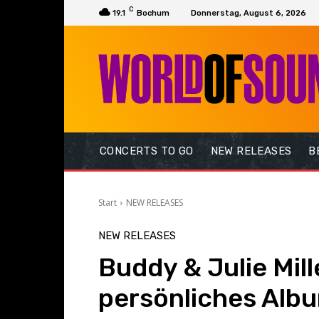
C
19.1
Bochum
Donnerstag, August 6, 2026
CONCERTS TO GO
NEW RELEASES
B
Start
NEW RELEASES
NEW RELEASES
Buddy & Julie Mill
persönliches Albu