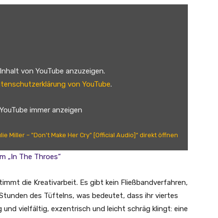
 Inhalt von YouTube anzuzeigen.
tenschutzerklärung von YouTube
.
 YouTube immer anzeigen
ie Miller – "Don't Make Her Cry" [Official Audio]“ direkt öffnen
m „In The Throes“
timmt die Kreativarbeit. Es gibt kein Fließbandverfahren,
 Stunden des Tüftelns, was bedeutet, dass ihr viertes
nd vielfältig, exzentrisch und leicht schräg klingt: eine