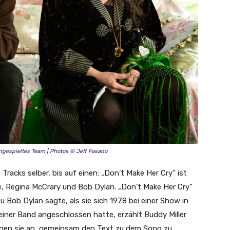
ingespieltes Team | Photos © Jeff Fasano
le Tracks selber, bis auf einen: „Don’t Make Her Cry“ ist
e, Regina McCrary und Bob Dylan. „Don’t Make Her Cry“
u Bob Dylan sagte, als sie sich 1978 bei einer Show in
einer Band angeschlossen hatte, erzählt Buddy Miller
ingen sie an, gemeinsam den Text zu dem Song zu