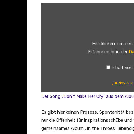
„
B
u
d
d
Hier klicken, um den
y
Erfahre mehr in der
Da
&
J
Inhalt von
u
l
„Buddy & Jul
i
e
Der Song „Don’t Make Her Cry“ aus dem Albu
M
i
Es gibt hier keinen Prozess, Spontanität bes
l
nur die Offenheit für Inspirationsschübe und
l
gemeinsames Album „In the Throes“ lebendig u