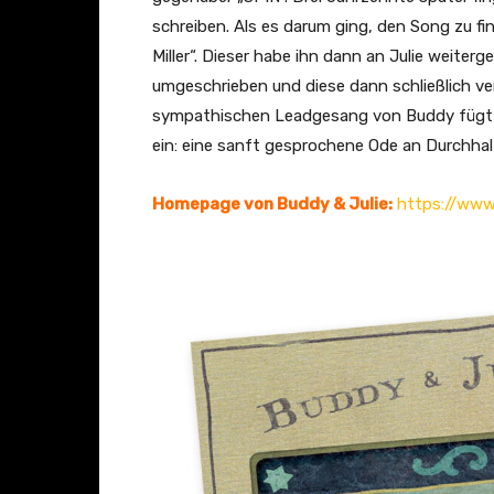
o
schreiben. Als es darum ging, den Song zu fi
]
Miller“. Dieser habe ihn dann an Julie weiter
“
umgeschrieben und diese dann schließlich v
v
sympathischen Leadgesang von Buddy fügt si
o
ein: eine sanft gesprochene Ode an Durchha
n
Y
Homepage von Buddy & Julie:
https://www
o
u
T
u
b
e
a
n
z
e