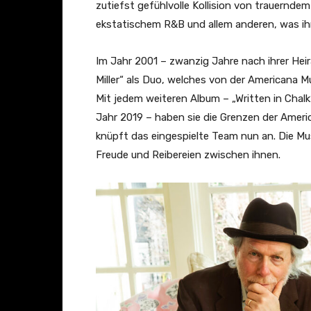
e
zutiefst gefühlvolle Kollision von trauernd
r
ekstatischem R&B und allem anderen, was i
–
"
Im Jahr 2001 – zwanzig Jahre nach ihrer Heir
D
Miller“ als Duo, welches von der Americana 
o
Mit jedem weiteren Album – „Written in Cha
n
Jahr 2019 – haben sie die Grenzen der Ameri
'
knüpft das eingespielte Team nun an. Die Mus
t
Freude und Reibereien zwischen ihnen.
M
a
k
e
H
e
r
C