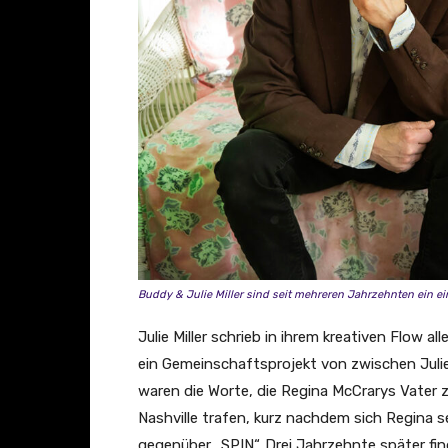
r
y
"
[
O
f
f
i
c
i
a
Buddy & Julie Miller sind seit mehreren Jahrzehnten ein e
l
Julie Miller schrieb in ihrem kreativen Flow al
A
ein Gemeinschaftsprojekt von zwischen Juli
u
waren die Worte, die Regina McCrarys Vater z
d
Nashville trafen, kurz nachdem sich Regina s
i
gegenüber „SPIN“. Drei Jahrzehnte später f