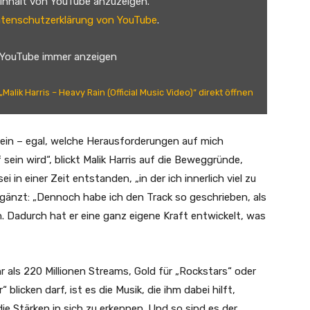
 Inhalt von YouTube anzuzeigen.
tenschutzerklärung von YouTube
.
 YouTube immer anzeigen
„Malik Harris – Heavy Rain (Official Music Video)“ direkt öffnen
sein – egal, welche Herausforderungen auf mich
sein wird“, blickt Malik Harris auf die Beweggründe,
i in einer Zeit entstanden, „in der ich innerlich viel zu
rgänzt: „Dennoch habe ich den Track so geschrieben, als
. Dadurch hat er eine ganz eigene Kraft entwickelt, was
r als 220 Millionen Streams, Gold für „Rockstars“ oder
icken darf, ist es die Musik, die ihm dabei hilft,
e Stärken in sich zu erkennen. Und so sind es der