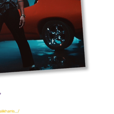
a
likharris_/