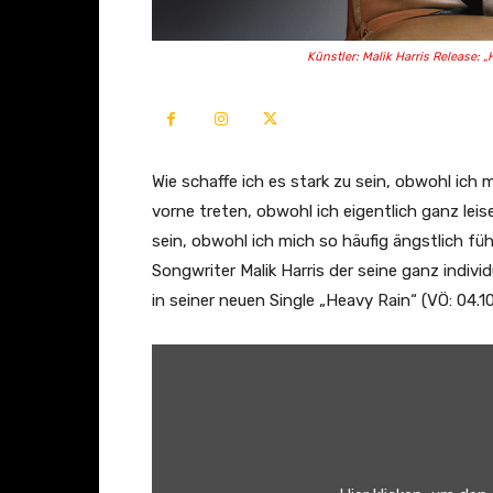
Künstler: Malik Harris Release: 
Wie schaffe ich es stark zu sein, obwohl ich
vorne treten, obwohl ich eigentlich ganz le
sein, obwohl ich mich so häufig ängstlich fü
Songwriter Malik Harris der seine ganz indivi
in seiner neuen Single „Heavy Rain“ (VÖ: 04.1
„
M
a
l
i