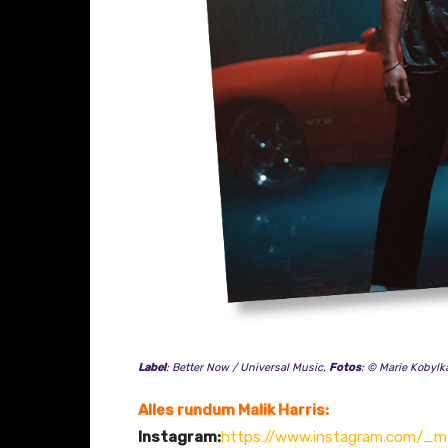
z
e
i
g
e
n
Label
: Better Now / Universal Music,
Fotos
: © Marie Kobylk
Alles rundum Malik Harris:
Instagram:
https://www.instagram.com/_ma