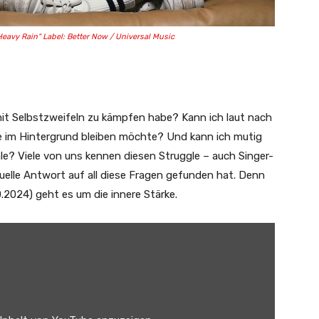
„Heavy Rain“ Label: Better Now / Universal Music
 mit Selbstzweifeln zu kämpfen habe? Kann ich laut nach
ise im Hintergrund bleiben möchte? Und kann ich mutig
hle? Viele von uns kennen diesen Struggle – auch Singer-
duelle Antwort auf all diese Fragen gefunden hat. Denn
0.2024) geht es um die innere Stärke.