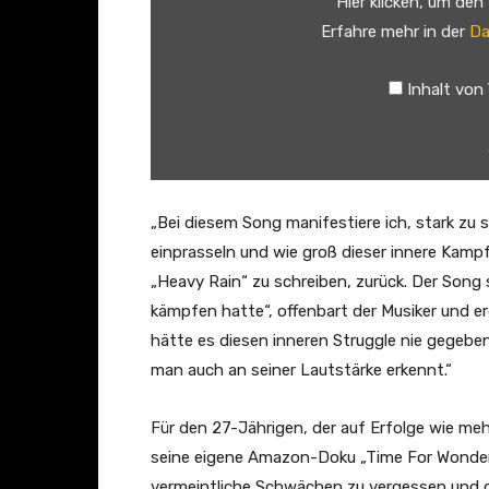
Hier klicken, um den
k
Erfahre mehr in der
Da
H
a
Inhalt von
r
r
i
s
–
„Bei diesem Song manifestiere ich, stark zu 
H
einprasseln und wie groß dieser innere Kampf 
e
„Heavy Rain“ zu schreiben, zurück. Der Song se
a
kämpfen hatte“, offenbart der Musiker und e
v
hätte es diesen inneren Struggle nie gegeben
y
man auch an seiner Lautstärke erkennt.“
R
a
Für den 27-Jährigen, der auf Erfolge wie meh
i
seine eigene Amazon-Doku „Time For Wonder“ bl
n
vermeintliche Schwächen zu vergessen und di