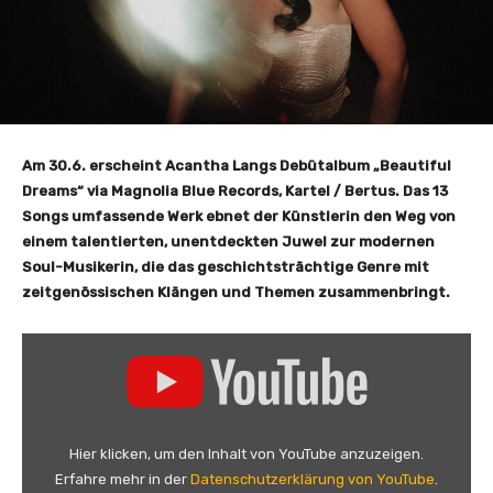
Am 30.6. erscheint Acantha Langs Debütalbum „Beautiful
Dreams“ via Magnolia Blue Records, Kartel / Bertus. Das 13
Songs umfassende Werk ebnet der Künstlerin den Weg von
einem talentierten, unentdeckten Juwel zur modernen
Soul-Musikerin, die das geschichtsträchtige Genre mit
zeitgenössischen Klängen und Themen zusammenbringt.
„
A
c
a
n
Hier klicken, um den Inhalt von YouTube anzuzeigen.
t
Erfahre mehr in der
Datenschutzerklärung von YouTube
.