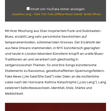
h
a
Inhalt von YouTube immer anzeigen
L
„Acantha Lang – Ride This Train (Official Music Video)“ direkt öffnen
a
n
g
Mit ihrer Mischung aus Stax-inspiriertem Funk und Südstaaten-
–
Blues, erzählt Lang sehr persönliche Geschichten auf
R
temperamentvollen, schimmernden Grooves. Der Erzählstil der
i
aus New Orleans stammenden, in NYC künstlerisch geprägten
d
und heute in London lebenden Künstlerin knüpft an uralte Blues-
e
Traditionen an und verankert sich gleichzeitig in
T
zeitgenössischen Themen. So sind ihre Songs künstlerische
h
Statements zu Rassismus, gesellschaftlichen Spannungsfeldern,
i
Fake News („He Said/She Said“) oder Oden an die mütterliche
s
Liebe nach der Hurricane-Katrina-Katastrophe („Lois Lang“). Lang
T
zelebriert Selbstbewusstsein, Identität, Stolz, Stärke und
r
Weiblichkeit.
a
i
n