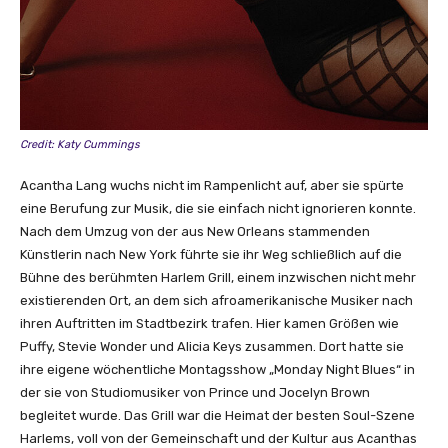
)
“
v
o
n
Y
o
Credit: Katy Cummings
u
Acantha Lang wuchs nicht im Rampenlicht auf, aber sie spürte
T
eine Berufung zur Musik, die sie einfach nicht ignorieren konnte.
u
Nach dem Umzug von der aus New Orleans stammenden
b
Künstlerin nach New York führte sie ihr Weg schließlich auf die
e
Bühne des berühmten Harlem Grill, einem inzwischen nicht mehr
a
existierenden Ort, an dem sich afroamerikanische Musiker nach
n
ihren Auftritten im Stadtbezirk trafen. Hier kamen Größen wie
z
Puffy, Stevie Wonder und Alicia Keys zusammen. Dort hatte sie
e
ihre eigene wöchentliche Montagsshow „Monday Night Blues“ in
i
der sie von Studiomusiker von Prince und Jocelyn Brown
g
begleitet wurde. Das Grill war die Heimat der besten Soul-Szene
e
Harlems, voll von der Gemeinschaft und der Kultur aus Acanthas
n