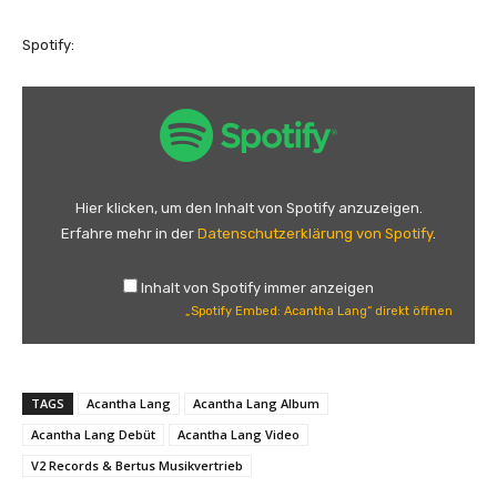
Spotify:
„
S
p
o
t
Hier klicken, um den Inhalt von Spotify anzuzeigen.
i
Erfahre mehr in der
Datenschutzerklärung von Spotify
.
f
y
Inhalt von Spotify immer anzeigen
E
„Spotify Embed: Acantha Lang“ direkt öffnen
m
b
e
TAGS
Acantha Lang
Acantha Lang Album
d
:
Acantha Lang Debüt
Acantha Lang Video
A
V2 Records & Bertus Musikvertrieb
c