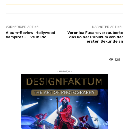
a
n
t
h
VORHERIGER ARTIKEL
NÄCHSTER ARTIKEL
a
Album-Review: Hollywood
Veronica Fusaro verzauberte
L
Vampires – Live in Rio
das Kölner Publikum von der
ersten Sekunde an
a
n
g
125
“
v
- Anzeige -
o
n
S
p
o
t
i
f
y