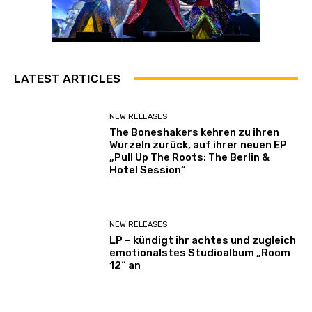
a
n
z
e
LATEST ARTICLES
i
g
e
NEW RELEASES
n
The Boneshakers kehren zu ihren
Wurzeln zurück, auf ihrer neuen EP
„Pull Up The Roots: The Berlin &
Hotel Session“
NEW RELEASES
LP – kündigt ihr achtes und zugleich
emotionalstes Studioalbum „Room
12“ an