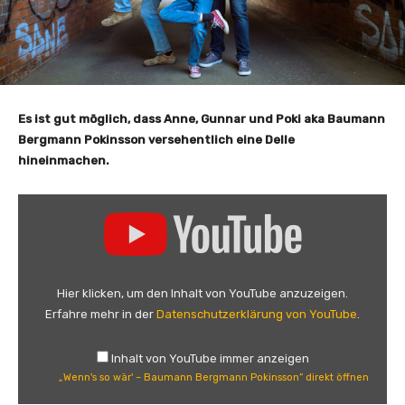
Es ist gut möglich, dass Anne, Gunnar und Poki aka Baumann
Bergmann Pokinsson versehentlich eine Delle
hineinmachen.
„
W
e
n
n
Hier klicken, um den Inhalt von YouTube anzuzeigen.
'
Erfahre mehr in der
Datenschutzerklärung von YouTube
.
s
s
Inhalt von YouTube immer anzeigen
o
„Wenn's so wär' – Baumann Bergmann Pokinsson“ direkt öffnen
w