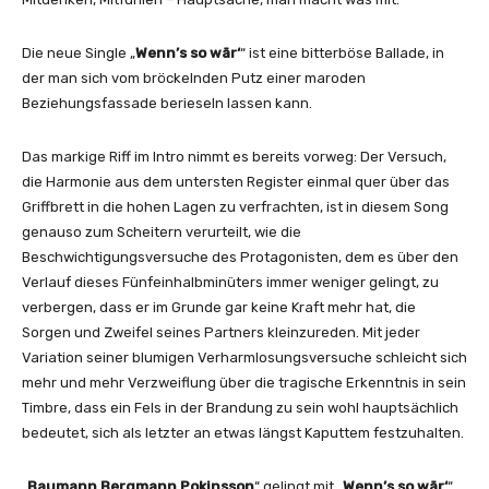
a
s
n
s
Die neue Single „
Wenn’s so wär‘
“ ist eine bitterböse Ballade, in
z
o
der man sich vom bröckelnden Putz einer maroden
e
n
Beziehungsfassade berieseln lassen kann.
i
“
g
v
Das markige Riff im Intro nimmt es bereits vorweg: Der Versuch,
e
o
die Harmonie aus dem untersten Register einmal quer über das
n
n
Griffbrett in die hohen Lagen zu verfrachten, ist in diesem Song
Y
genauso zum Scheitern verurteilt, wie die
o
Beschwichtigungsversuche des Protagonisten, dem es über den
u
Verlauf dieses Fünfeinhalbminüters immer weniger gelingt, zu
T
verbergen, dass er im Grunde gar keine Kraft mehr hat, die
u
Sorgen und Zweifel seines Partners kleinzureden. Mit jeder
b
Variation seiner blumigen Verharmlosungsversuche schleicht sich
e
mehr und mehr Verzweiflung über die tragische Erkenntnis in sein
a
Timbre, dass ein Fels in der Brandung zu sein wohl hauptsächlich
n
bedeutet, sich als letzter an etwas längst Kaputtem festzuhalten.
z
e
„
Baumann Bergmann Pokinsson
“ gelingt mit „
Wenn’s so wär‘
“