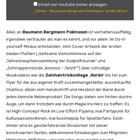
B
Inhalt von YouTube immer anzeigen
o
a
„Gordo – Baumann Bergmann Pokinsson“ direkt öffnen
k
u
i
m
n
a
Alles an
Baumann Bergmann Pokinsson
ist verhaltensauffällig,
s
n
irgendwie vertrauter als man es kennt, und vor allem: Im Do-it-
s
n
yourself-Modus entstanden. Vom Cover-Artwork der ersten
o
B
beiden Platten („Seltsame Vorkommnisse auf der
n
e
Jahreshauptversammlung der Südpolfreunde“ und
“
r
„Schnupperstunde „Kosmos – Jetzt!““) über schrullige
v
g
Musikvideos wie die
Zeichentrickcollage
„
Gordo
“ bis hin zum
o
m
Flyer für die aus eigener Kraft zusammengestellte, ausverkaufte
n
a
Clubtour, ätzen sich Handschrift und Herzblut der Band durch
Y
n
jedes kleinste Nebenprodukt. Die Songs zielen von hinten durchs
o
n
Auge, um dann trotzdem wie durch Magie ins Herz zu treffen. Es
u
P
ist High-Concept-Rock im Low-Effort-Pyjama, mal Partypunk für
T
o
KulturpessimistInnen, mal Kuschelpop für Splatterfans. Doch
u
k
immer sind es geisterfahrende Ohrwürmer mit clever
b
i
konstruierten Texten, willkommene Einladungen zum Mitgrölen,
e
n
Mitdenken, Mitfühlen – Hauptsache, man macht was mit.