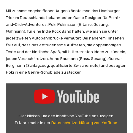
ä
r
Mit zusammengekniffenen Augen könnte man das Hamburger
'
Trio um Deutschlands bekanntesten Game Designer für Point-
–
and-Click-Adventures, Poki Pokinsson (Gitarre, Gesang,
B
Wahnsinn), für eine Indie Rock Band halten, wie man sie unter
a
jeder zweiten Autobahnbrücke vermutet. Bei näherem Hinsehen
u
fällt auf, dass das attitüdenarme Auftreten, die doppelbödigen
m
Texte und der kindische Spaß, mit bitterernsten Ideen zu zündeln,
a
jedem Versuch trotzen, Anne Baumann (Bass, Gesang), Gunnar
n
Bergmann (Schlagzeug, qualifizierte Zwischenrufe) und besagten
n
Poki in eine Genre-Schublade zu stecken.
B
e
„
r
G
g
o
m
r
a
d
Hier klicken, um den Inhalt von YouTube anzuzeigen.
n
o
Erfahre mehr in der
Datenschutzerklärung von YouTube
.
n
–
P