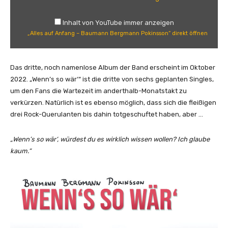
a
u
Inhalt von YouTube immer anzeigen
f
„Alles auf Anfang – Baumann Bergmann Pokinsson“ direkt öffnen
A
n
f
Das dritte, noch namenlose Album der Band erscheint im Oktober
a
2022. „Wenn’s so wär‘“ ist die dritte von sechs geplanten Singles,
n
um den Fans die Wartezeit im anderthalb-Monatstakt zu
g
verkürzen. Natürlich ist es ebenso möglich, dass sich die fleißigen
–
drei Rock-Querulanten bis dahin totgeschuftet haben, aber …
B
a
„Wenn’s so wär‘, würdest du es wirklich wissen wollen? Ich glaube
u
kaum.“
m
a
n
n
B
e