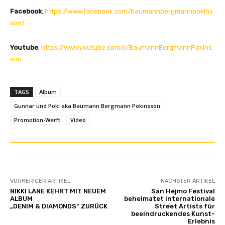
o
Facebook
:
https://www.facebook.com/baumannbergmannpokins
u
son/
T
u
Youtube
:
https://www.youtube.com/c/BaumannBergmannPokins
b
son
e
a
n
TAGS
Album
z
Gunnar und Poki aka Baumann Bergmann Pokinsson
e
Promotion-Werft
Video
i
g
e
n
VORHERIGER ARTIKEL
NÄCHSTER ARTIKEL
NIKKI LANE KEHRT MIT NEUEM
San Hejmo Festival
ALBUM
beheimatet internationale
„DENIM & DIAMONDS“ ZURÜCK
Street Artists für
beeindruckendes Kunst-
Erlebnis