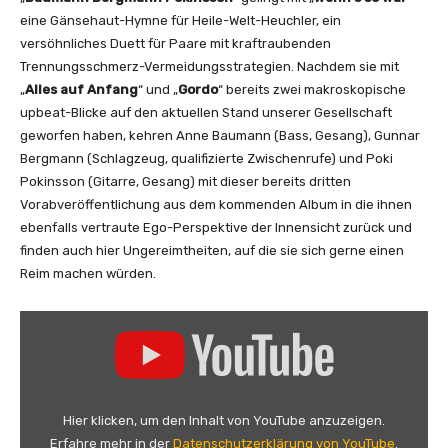
i
eine Gänsehaut-Hymne für Heile-Welt-Heuchler, ein
g
versöhnliches Duett für Paare mit kraftraubenden
e
Trennungsschmerz-Vermeidungsstrategien. Nachdem sie mit
n
„
Alles auf Anfang
“ und „
Gordo
“ bereits zwei makroskopische
upbeat-Blicke auf den aktuellen Stand unserer Gesellschaft
geworfen haben, kehren Anne Baumann (Bass, Gesang), Gunnar
Bergmann (Schlagzeug, qualifizierte Zwischenrufe) und Poki
Pokinsson (Gitarre, Gesang) mit dieser bereits dritten
Vorabveröffentlichung aus dem kommenden Album in die ihnen
ebenfalls vertraute Ego-Perspektive der Innensicht zurück und
finden auch hier Ungereimtheiten, auf die sie sich gerne einen
Reim machen würden.
„
A
l
l
e
Hier klicken, um den Inhalt von YouTube anzuzeigen.
s
Erfahre mehr in der
Datenschutzerklärung von YouTube
.