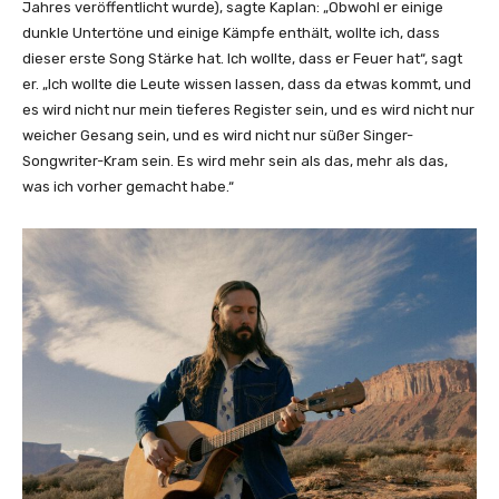
o
Jahres veröffentlicht wurde), sagte Kaplan: „Obwohl er einige
b
y
dunkle Untertöne und einige Kämpfe enthält, wollte ich, dass
e
W
dieser erste Song Stärke hat. Ich wollte, dass er Feuer hat“, sagt
a
i
er. „Ich wollte die Leute wissen lassen, dass da etwas kommt, und
n
l
es wird nicht nur mein tieferes Register sein, und es wird nicht nur
z
l
weicher Gesang sein, und es wird nicht nur süßer Singer-
e
i
Songwriter-Kram sein. Es wird mehr sein als das, mehr als das,
i
a
was ich vorher gemacht habe.“
g
m
e
s
n
(
O
f
f
i
c
i
a
l
M