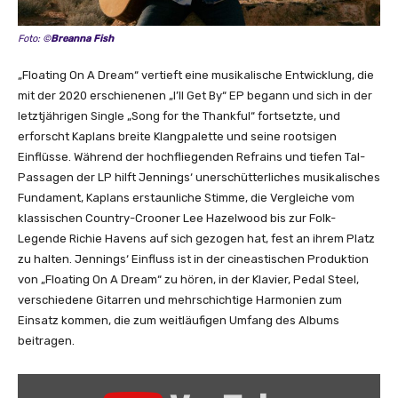
u
s
Foto: ©
Breanna Fish
i
c
„Floating On A Dream“ vertieft eine musikalische Entwicklung, die
V
mit der 2020 erschienenen „I’ll Get By“ EP begann und sich in der
i
letztjährigen Single „Song for the Thankful“ fortsetzte, und
d
erforscht Kaplans breite Klangpalette und seine rootsigen
e
Einflüsse. Während der hochfliegenden Refrains und tiefen Tal-
o
Passagen der LP hilft Jennings‘ unerschütterliches musikalisches
)
Fundament, Kaplans erstaunliche Stimme, die Vergleiche vom
“
klassischen Country-Crooner Lee Hazelwood bis zur Folk-
v
Legende Richie Havens auf sich gezogen hat, fest an ihrem Platz
o
zu halten. Jennings‘ Einfluss ist in der cineastischen Produktion
n
von „Floating On A Dream“ zu hören, in der Klavier, Pedal Steel,
Y
verschiedene Gitarren und mehrschichtige Harmonien zum
o
Einsatz kommen, die zum weitläufigen Umfang des Albums
u
beitragen.
T
u
„