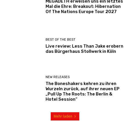
MEGADETH erweisen uns ein letztes
Mal die Ehre: Breakout: Hibernation
Of The Nations Europe Tour 2027
BEST OF THE BEST
Live review: Less Than Jake erobern
das Bürgerhaus Stollwerk in Köln
NEW RELEASES
The Boneshakers kehren zu ihren
Wurzeln zurück, auf ihrer neuen EP
„Pull Up The Roots: The Berlin &
Hotel Session“
Mehr laden