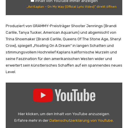
Inhalt von YouTube immer anzeigen
e
a
„Avi Kaplan – On My Way (Official Lyric Video)“ direkt öffnen
n
n
–
O
Produziert von GRAMMY-Preisträger Shooter Jennings (Brandi
n
Carlile, Tanya Tucker, American Aquarium) und abgemischt von
M
Trina Shoemaker (Brandi Carlile, Queens Of The Stone Age, Sheryl
y
Crow), spiegelt „Floating On A Dream“ in langen Schatten und
W
stimmungsvollem Hochrelief Kaplans kalifornische Wurzeln und
a
seine Faszination für den amerikanischen Westen wider und
y
erweitert sein künstlerisches Schaffen auf ein spannendes neues
(
Level.
O
f
„
f
A
i
v
c
i
i
K
Hier klicken, um den Inhalt von YouTube anzuzeigen.
a
a
Erfahre mehr in der
Datenschutzerklärung von YouTube
.
l
p