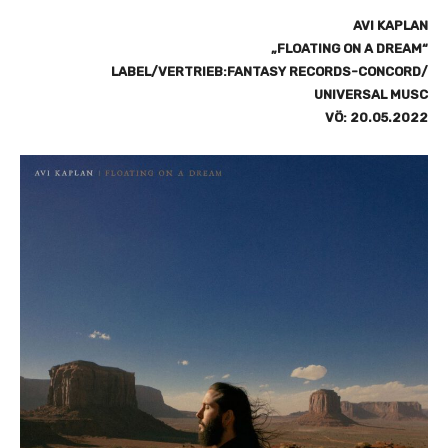
g
AVI KAPLAN
e
„FLOATING ON A DREAM“
n
LABEL/VERTRIEB:FANTASY RECORDS-CONCORD/
UNIVERSAL MUSC
VÖ: 20.05.2022