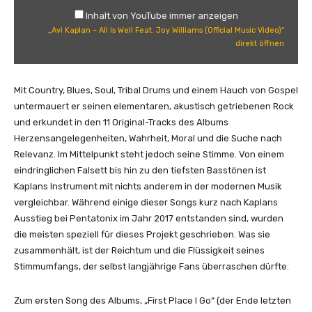
L
l
Inhalt von YouTube immer anzeigen
y
a
„Avi Kaplan – All Is Well Feat. Joy Williams (Official Music Video)“
r
n
direkt öffnen
i
–
c
A
V
l
Mit Country, Blues, Soul, Tribal Drums und einem Hauch von Gospel
i
l
untermauert er seinen elementaren, akustisch getriebenen Rock
d
I
und erkundet in den 11 Original-Tracks des Albums
e
s
Herzensangelegenheiten, Wahrheit, Moral und die Suche nach
o
W
Relevanz. Im Mittelpunkt steht jedoch seine Stimme. Von einem
)
e
eindringlichen Falsett bis hin zu den tiefsten Basstönen ist
“
l
Kaplans Instrument mit nichts anderem in der modernen Musik
v
l
vergleichbar. Während einige dieser Songs kurz nach Kaplans
o
F
Ausstieg bei Pentatonix im Jahr 2017 entstanden sind, wurden
n
e
die meisten speziell für dieses Projekt geschrieben. Was sie
Y
a
zusammenhält, ist der Reichtum und die Flüssigkeit seines
o
t
Stimmumfangs, der selbst langjährige Fans überraschen dürfte.
u
.
T
J
Zum ersten Song des Albums, „First Place I Go“ (der Ende letzten
u