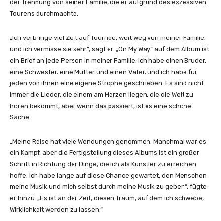
der Trennung von seiner Familie, die er aufgrund des exzessiven
I
Tourens durchmachte.
G
o
„Ich verbringe viel Zeit auf Tournee, weit weg von meiner Familie,
“
und ich vermisse sie sehr“, sagt er. „On My Way“ auf dem Album ist
v
ein Brief an jede Person in meiner Familie. Ich habe einen Bruder,
o
eine Schwester, eine Mutter und einen Vater, und ich habe für
n
jeden von ihnen eine eigene Strophe geschrieben. Es sind nicht
Y
immer die Lieder, die einem am Herzen liegen, die die Welt zu
o
hören bekommt, aber wenn das passiert, ist es eine schöne
u
Sache.
T
u
„Meine Reise hat viele Wendungen genommen. Manchmal war es
b
ein Kampf, aber die Fertigstellung dieses Albums ist ein großer
e
Schritt in Richtung der Dinge, die ich als Künstler zu erreichen
a
hoffe. Ich habe lange auf diese Chance gewartet, den Menschen
n
meine Musik und mich selbst durch meine Musik zu geben“, fügte
z
er hinzu. „Es ist an der Zeit, diesen Traum, auf dem ich schwebe,
e
Wirklichkeit werden zu lassen.“
i