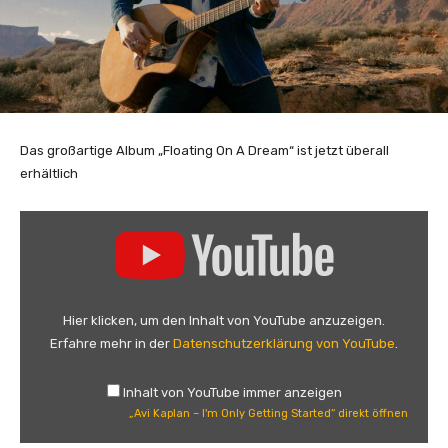
Das großartige Album „Floating On A Dream“ ist jetzt überall
erhältlich
„
A
v
i
K
Hier klicken, um den Inhalt von YouTube anzuzeigen.
a
Erfahre mehr in der
Datenschutzerklärung von YouTube
.
p
l
Inhalt von YouTube immer anzeigen
a
„Avi Kaplan – I'm Only Getting Started“ direkt öffnen
n