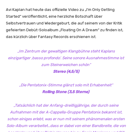
–
I
Avi Kaplan hat heute das offizielle Video zu „I’m Only Getting
'
Started“ veröffentlicht, eine herzliche Botschaft über
m
Selbstvertrauen und Wiedergeburt, die auf seinem von der Kritik
O
gefeierten Debüt-Soloalbum „Floating On A Dream“ zu finden ist,
n
das kürzlich über Fantasy Records erschienen ist.
l
y
„Im Zentrum der gewaltigen Klangbühne steht Kaplans
G
einzigartiger ‚basso profondo‘. Seine sonore Ausnahmestimme ist
e
zum Steinerweichen schön“
t
Stereo (4,5/5)
t
i
„Die Pentatonix-Stimme glänzt solo mit Erhabenheit“
n
Rolling Stone (3,5 Sterne)
g
S
„Tatsächlich hat der Anfang-dreißigjährige, der durch seine
t
Aufnahmen mit der A-Cappella-Gruppe Pentatonix bekannt ist,
a
schon einiges erlebt, was er nun mit seinem phänomenalen ersten
r
Solo-Album verarbeitet…dass er dabei von einer Bandbreite, die von
t