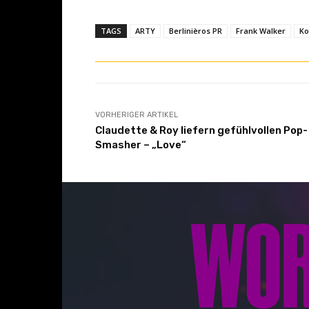
TAGS
ARTY
Berlinièros PR
Frank Walker
Ko
VORHERIGER ARTIKEL
Claudette & Roy liefern gefühlvollen Pop-
Smasher – „Love“