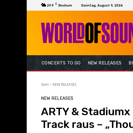
C
29.9
Bochum
Sonntag, August 9, 2026
CONCERTS TO GO
NEW RELEASES
B
Start
NEW RELEASES
NEW RELEASES
ARTY & Stadiumx
Track raus – „Thou