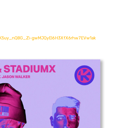
t=OLAK5uy_nQ8G_Zi-gwMJQyEl6H3XfX6rhw7EVw1ak