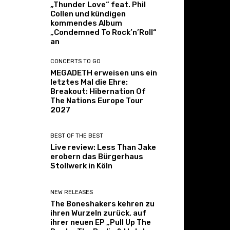
„Thunder Love“ feat. Phil
Collen und kündigen
kommendes Album
„Condemned To Rock’n’Roll“
an
CONCERTS TO GO
MEGADETH erweisen uns ein
letztes Mal die Ehre:
Breakout: Hibernation Of
The Nations Europe Tour
2027
BEST OF THE BEST
Live review: Less Than Jake
erobern das Bürgerhaus
Stollwerk in Köln
NEW RELEASES
The Boneshakers kehren zu
ihren Wurzeln zurück, auf
ihrer neuen EP „Pull Up The