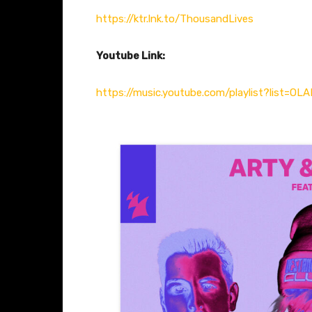
https://ktr.lnk.to/ThousandLives
Youtube Link:
https://music.youtube.com/playlist?lis