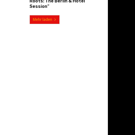
Roots: The Berlin & Hotel
Session“
Mehr laden