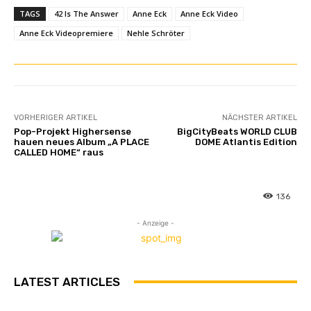
TAGS
42 Is The Answer
Anne Eck
Anne Eck Video
Anne Eck Videopremiere
Nehle Schröter
VORHERIGER ARTIKEL
NÄCHSTER ARTIKEL
Pop-Projekt Highersense
BigCityBeats WORLD CLUB
hauen neues Album „A PLACE
DOME Atlantis Edition
CALLED HOME“ raus
136
- Anzeige -
LATEST ARTICLES