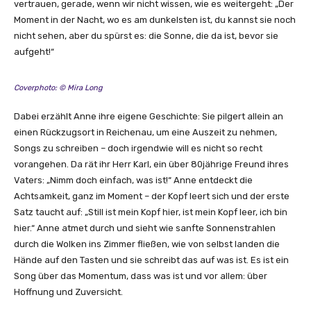
vertrauen, gerade, wenn wir nicht wissen, wie es weitergeht: „Der
o
Moment in der Nacht, wo es am dunkelsten ist, du kannst sie noch
n
nicht sehen, aber du spürst es: die Sonne, die da ist, bevor sie
Y
aufgeht!“
o
u
T
Coverphoto: © Mira Long
u
Dabei erzählt Anne ihre eigene Geschichte: Sie pilgert allein an
b
einen Rückzugsort in Reichenau, um eine Auszeit zu nehmen,
e
Songs zu schreiben – doch irgendwie will es nicht so recht
a
vorangehen. Da rät ihr Herr Karl, ein über 80jährige Freund ihres
n
Vaters: „Nimm doch einfach, was ist!“ Anne entdeckt die
z
Achtsamkeit, ganz im Moment – der Kopf leert sich und der erste
e
Satz taucht auf: „Still ist mein Kopf hier, ist mein Kopf leer, ich bin
i
hier.“ Anne atmet durch und sieht wie sanfte Sonnenstrahlen
g
durch die Wolken ins Zimmer fließen, wie von selbst landen die
e
Hände auf den Tasten und sie schreibt das auf was ist. Es ist ein
n
Song über das Momentum, dass was ist und vor allem: über
Hoffnung und Zuversicht.