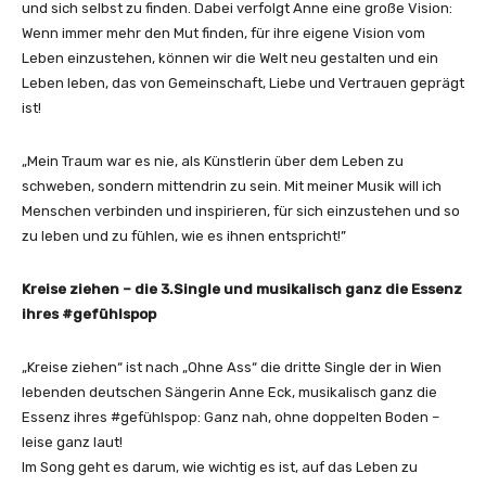
und sich selbst zu finden. Dabei verfolgt Anne eine große Vision:
O
Wenn immer mehr den Mut finden, für ihre eigene Vision vom
f
Leben einzustehen, können wir die Welt neu gestalten und ein
f
Leben leben, das von Gemeinschaft, Liebe und Vertrauen geprägt
i
ist!
z
i
„Mein Traum war es nie, als Künstlerin über dem Leben zu
e
schweben, sondern mittendrin zu sein. Mit meiner Musik will ich
l
Menschen verbinden und inspirieren, für sich einzustehen und so
l
zu leben und zu fühlen, wie es ihnen entspricht!”
e
s
Kreise ziehen – die 3.Single und musikalisch ganz die Essenz
V
ihres #gefühlspop
i
d
„Kreise ziehen“ ist nach „Ohne Ass“ die dritte Single der in Wien
e
lebenden deutschen Sängerin Anne Eck, musikalisch ganz die
o
Essenz ihres #gefühlspop: Ganz nah, ohne doppelten Boden –
)
leise ganz laut!
“
Im Song geht es darum, wie wichtig es ist, auf das Leben zu
v