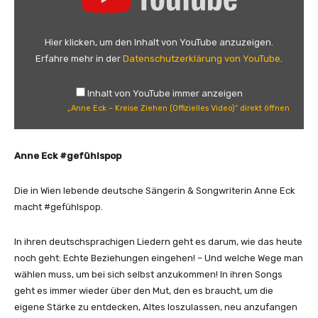
n
n
e
Hier klicken, um den Inhalt von YouTube anzuzeigen.
E
Erfahre mehr in der
Datenschutzerklärung von YouTube
.
c
k
Inhalt von YouTube immer anzeigen
–
„Anne Eck – Kreise Ziehen (Offizielles Video)“ direkt öffnen
K
r
e
Anne Eck #gefühlspop
i
s
Die in Wien lebende deutsche Sängerin & Songwriterin Anne Eck
e
macht #gefühlspop.
Z
i
In ihren deutschsprachigen Liedern geht es darum, wie das heute
e
noch geht: Echte Beziehungen eingehen! – Und welche Wege man
h
wählen muss, um bei sich selbst anzukommen! In ihren Songs
e
geht es immer wieder über den Mut, den es braucht, um die
n
eigene Stärke zu entdecken, Altes loszulassen, neu anzufangen
(