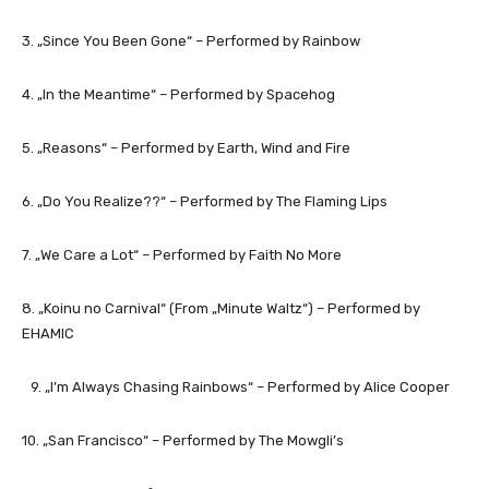
3. „Since You Been Gone“ – Performed by Rainbow
4. „In the Meantime“ – Performed by Spacehog
5. „Reasons“ – Performed by Earth, Wind and Fire
6. „Do You Realize??“ – Performed by The Flaming Lips
7. „We Care a Lot“ – Performed by Faith No More
8. „Koinu no Carnival“ (From „Minute Waltz“) – Performed by
EHAMIC
9. „I’m Always Chasing Rainbows“ – Performed by Alice Cooper
10. „San Francisco“ – Performed by The Mowgli’s