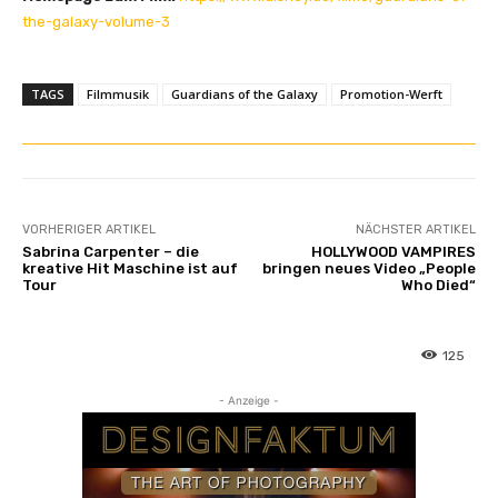
the-galaxy-volume-3
TAGS
Filmmusik
Guardians of the Galaxy
Promotion-Werft
VORHERIGER ARTIKEL
NÄCHSTER ARTIKEL
Sabrina Carpenter – die
HOLLYWOOD VAMPIRES
kreative Hit Maschine ist auf
bringen neues Video „People
Tour
Who Died“
125
- Anzeige -