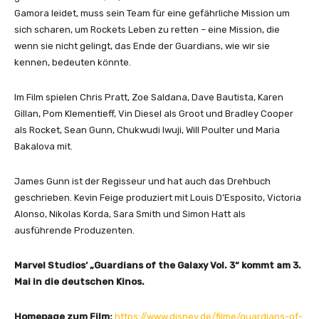
Gamora leidet, muss sein Team für eine gefährliche Mission um
sich scharen, um Rockets Leben zu retten – eine Mission, die
wenn sie nicht gelingt, das Ende der Guardians, wie wir sie
kennen, bedeuten könnte.
Im Film spielen Chris Pratt, Zoe Saldana, Dave Bautista, Karen
Gillan, Pom Klementieff, Vin Diesel als Groot und Bradley Cooper
als Rocket, Sean Gunn, Chukwudi Iwuji, Will Poulter und Maria
Bakalova mit.
James Gunn ist der Regisseur und hat auch das Drehbuch
geschrieben. Kevin Feige produziert mit Louis D’Esposito, Victoria
Alonso, Nikolas Korda, Sara Smith und Simon Hatt als
ausführende Produzenten.
Marvel Studios‘ „Guardians of the Galaxy Vol. 3“ kommt am 3.
Mai in die deutschen Kinos.
Homepage zum Film:
https://www.disney.de/filme/guardians-of-