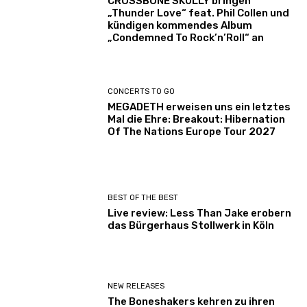
CROSSBONE SKULLY bringen
„Thunder Love“ feat. Phil Collen und
kündigen kommendes Album
„Condemned To Rock’n’Roll“ an
CONCERTS TO GO
MEGADETH erweisen uns ein letztes
Mal die Ehre: Breakout: Hibernation
Of The Nations Europe Tour 2027
BEST OF THE BEST
Live review: Less Than Jake erobern
das Bürgerhaus Stollwerk in Köln
NEW RELEASES
The Boneshakers kehren zu ihren