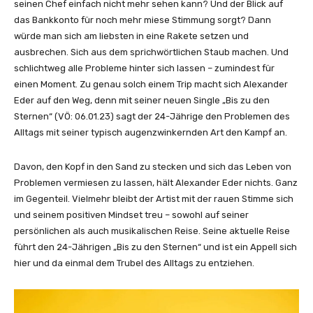
r
seinen Chef einfach nicht mehr sehen kann? Und der Blick auf
–
das Bankkonto für noch mehr miese Stimmung sorgt? Dann
B
würde man sich am liebsten in eine Rakete setzen und
i
ausbrechen. Sich aus dem sprichwörtlichen Staub machen. Und
s
schlichtweg alle Probleme hinter sich lassen – zumindest für
z
einen Moment. Zu genau solch einem Trip macht sich Alexander
u
Eder auf den Weg, denn mit seiner neuen Single „Bis zu den
d
Sternen“ (VÖ: 06.01.23) sagt der 24-Jährige den Problemen des
e
Alltags mit seiner typisch augenzwinkernden Art den Kampf an.
n
S
Davon, den Kopf in den Sand zu stecken und sich das Leben von
t
Problemen vermiesen zu lassen, hält Alexander Eder nichts. Ganz
e
im Gegenteil. Vielmehr bleibt der Artist mit der rauen Stimme sich
r
und seinem positiven Mindset treu – sowohl auf seiner
n
persönlichen als auch musikalischen Reise. Seine aktuelle Reise
e
führt den 24-Jährigen „Bis zu den Sternen“ und ist ein Appell sich
n
hier und da einmal dem Trubel des Alltags zu entziehen.
(
O
f