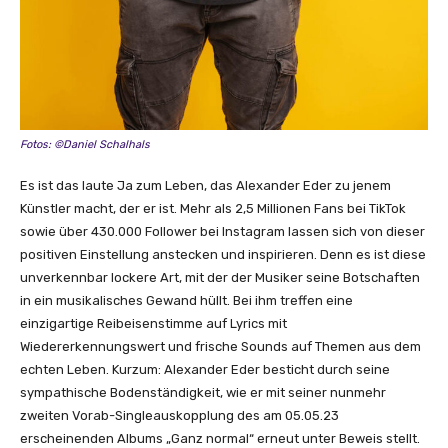
Y
o
u
T
u
b
e
Fotos: ©Daniel Schalhals
a
Es ist das laute Ja zum Leben, das Alexander Eder zu jenem
n
Künstler macht, der er ist. Mehr als 2,5 Millionen Fans bei TikTok
z
sowie über 430.000 Follower bei Instagram lassen sich von dieser
e
positiven Einstellung anstecken und inspirieren. Denn es ist diese
i
unverkennbar lockere Art, mit der der Musiker seine Botschaften
g
in ein musikalisches Gewand hüllt. Bei ihm treffen eine
e
einzigartige Reibeisenstimme auf Lyrics mit
n
Wiedererkennungswert und frische Sounds auf Themen aus dem
echten Leben. Kurzum: Alexander Eder besticht durch seine
sympathische Bodenständigkeit, wie er mit seiner nunmehr
zweiten Vorab-Singleauskopplung des am 05.05.23
erscheinenden Albums „Ganz normal“ erneut unter Beweis stellt.