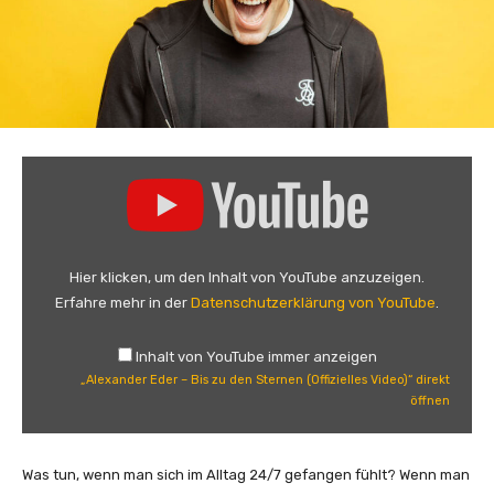
„
A
l
e
x
Hier klicken, um den Inhalt von YouTube anzuzeigen.
a
Erfahre mehr in der
Datenschutzerklärung von YouTube
.
n
d
Inhalt von YouTube immer anzeigen
e
„Alexander Eder – Bis zu den Sternen (Offizielles Video)“ direkt
r
öffnen
E
d
e
Was tun, wenn man sich im Alltag 24/7 gefangen fühlt? Wenn man