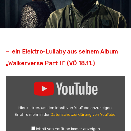
– ein Elektro-Lullaby aus seinem Album
„Walkerverse Part II“ (VÖ 18.11.)
„
A
l
a
n
Hier klicken, um den Inhalt von YouTube anzuzeigen.
W
Erfahre mehr in der
Datenschutzerklärung von YouTube
.
a
l
Inhalt von YouTube immer anzeigen