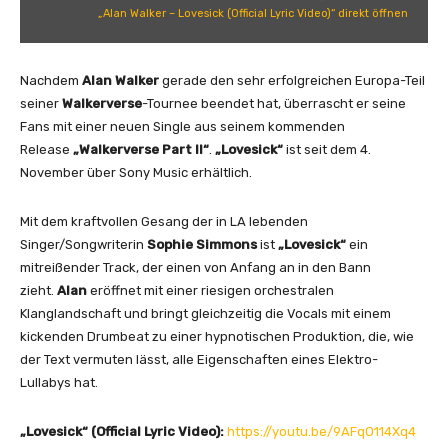
k
„Alan Walker – Lovesick (Official Lyric Video)“ direkt öffnen
e
r
–
Nachdem
Alan Walker
gerade den sehr erfolgreichen Europa-Teil
L
seiner
Walkerverse
-Tournee beendet hat, überrascht er seine
o
Fans mit einer neuen Single aus seinem kommenden
v
Release
„Walkerverse Part II“
.
„Lovesick“
ist seit dem 4.
e
November über Sony Music erhältlich.
s
i
Mit dem kraftvollen Gesang der in LA lebenden
c
Singer/Songwriterin
Sophie Simmons
ist
„Lovesick“
ein
k
mitreißender Track, der einen von Anfang an in den Bann
(
zieht.
Alan
eröffnet mit einer riesigen orchestralen
O
Klanglandschaft und bringt gleichzeitig die Vocals mit einem
f
kickenden Drumbeat zu einer hypnotischen Produktion, die, wie
f
der Text vermuten lässt, alle Eigenschaften eines Elektro-
i
Lullabys hat.
c
i
„Lovesick“ (Official Lyric Video):
https://youtu.be/9AFqO114Xq4
a