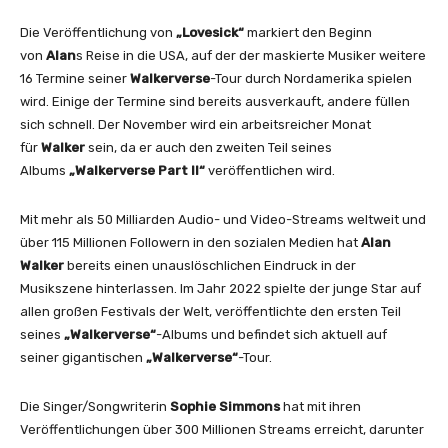
l
Die Veröffentlichung von
„Lovesick“
markiert den Beginn
L
von
Alan
s Reise in die USA, auf der der maskierte Musiker weitere
y
16 Termine seiner
Walkerverse
-Tour durch Nordamerika spielen
r
wird. Einige der Termine sind bereits ausverkauft, andere füllen
i
sich schnell. Der November wird ein arbeitsreicher Monat
c
für
Walker
sein, da er auch den zweiten Teil seines
V
Albums
„Walkerverse Part II“
veröffentlichen wird.
i
d
Mit mehr als 50 Milliarden Audio- und Video-Streams weltweit und
e
über 115 Millionen Followern in den sozialen Medien hat
Alan
o
Walker
bereits einen unauslöschlichen Eindruck in der
)
Musikszene hinterlassen. Im Jahr 2022 spielte der junge Star auf
“
allen großen Festivals der Welt, veröffentlichte den ersten Teil
v
seines
„Walkerverse“
-Albums und befindet sich aktuell auf
o
seiner gigantischen
„Walkerverse“
-Tour.
n
Y
Die Singer/Songwriterin
Sophie Simmons
hat mit ihren
o
Veröffentlichungen über 300 Millionen Streams erreicht, darunter
u