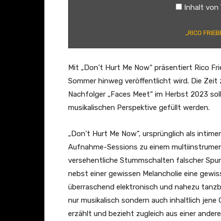
Inhalt von
E
B
„RICO FRIEB
E
–
D
Mit „Don’t Hurt Me Now“ präsentiert Rico Frieb
O
Sommer hinweg veröffentlicht wird. Die Zei
N
Nachfolger „Faces Meet“ im Herbst 2023 sol
'
musikalischen Perspektive gefüllt werden.
T
H
„Don’t Hurt Me Now“, ursprünglich als intim
U
Aufnahme-Sessions zu einem multiinstrumente
R
versehentliche Stummschalten falscher Spuren
T
nebst einer gewissen Melancholie eine gewis
M
überraschend elektronisch und nahezu tanzb
E
nur musikalisch sondern auch inhaltlich jene 
N
erzählt und bezieht zugleich aus einer ander