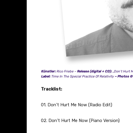
a
n
z
e
i
g
e
n
Künstler:
Rico Friebe –
Release (digital + CD):
„Don’t Hurt M
Label:
Time In The Special Practice Of Relativity
– Photos ©
Tracklist:
01. Don’t Hurt Me Now (Radio Edit)
02. Don’t Hurt Me Now (Piano Version)