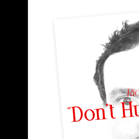
I
D
E
O
]
“
v
o
n
Y
o
u
T
u
b
e