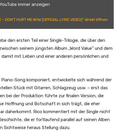
 YouTube immer anzeigen
E – DON'T HURT ME NOW [OFFICIAL LYRIC VIDEO]“ direkt öffnen
e den ersten Teil einer Single-Trilogie, die über den
t zwischen seinem jüngsten Album „Word Value“ und dem
l damit mit Leben und einer anderen persönlichen und
er Piano-Song komponiert, entwickelte sich während der
llen Stück mit Gitarren, Schlagzeug usw. – erst das
 bei der Produktion führte zur finalen Version, die
se Hoffnung und Botschaft in sich trägt, die eher
ar daherkommt. Rico kommentiert mit der Single nicht
Geschichte, die er fortlaufend parallel auf seinen Alben
en Sichtweise heraus Stellung dazu.