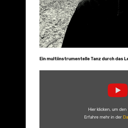
Ein multiinstrumentelle Tanz durch das L
„
R
I
C
O
Hier klicken, um den
F
Erfahre mehr in der
Da
R
I