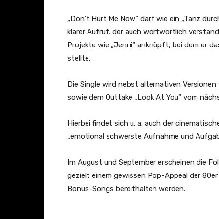
O
W
„Don’t Hurt Me Now“ darf wie ein „Tanz durc
[
klarer Aufruf, der auch wortwörtlich versta
O
Projekte wie „Jenni“ anknüpft, bei dem er d
F
stellte.
F
I
Die Single wird nebst alternativen Versio
C
sowie dem Outtake „Look At You“ vom nächst
I
Hierbei findet sich u. a. auch der cinematis
A
„emotional schwerste Aufnahme und Aufgabe
L
L
Im August und September erscheinen die Folg
Y
gezielt einem gewissen Pop-Appeal der 80e
R
Bonus-Songs bereithalten werden.
I
C
V