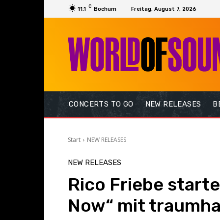
C
11.1
Bochum
Freitag, August 7, 2026
CONCERTS TO GO
NEW RELEASES
B
Start
NEW RELEASES
NEW RELEASES
Rico Friebe start
Now“ mit traumha