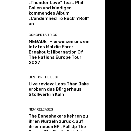
„Thunder Love“ feat. Phil
Collen und kündigen
kommendes Album
„Condemned To Rock’n’Roll“
an
CONCERTS TO GO
MEGADETH erweisen uns ein
letztes Mal die Ehre:
Breakout: Hibernation Of
The Nations Europe Tour
2027
BEST OF THE BEST
Live review: Less Than Jake
erobern das Bürgerhaus
Stollwerk in Köln
NEW RELEASES
The Boneshakers kehren zu
ihren Wurzeln zurück, auf
ihrer neuen EP „Pull Up The