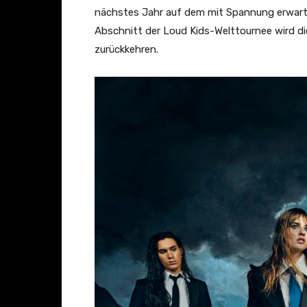
O
nächstes Jahr auf dem mit Spannung erwar
f
Abschnitt der Loud Kids-Welttournee wird d
f
zurückkehren.
i
c
i
a
l
V
i
d
e
o
)
“
v