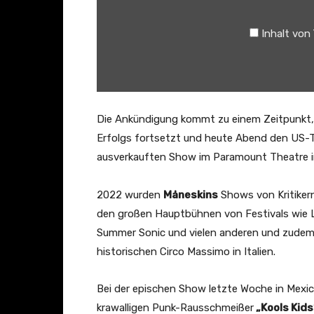
k
i
Inhalt von
n
–
T
H
E
Die Ankündigung kommt zu einem Zeitpunkt, 
L
Erfolgs fortsetzt und heute Abend den US-Te
O
ausverkauften Show im Paramount Theatre i
N
E
2022 wurden
Måneskins
Shows von Kritikern
L
den großen Hauptbühnen von Festivals wie Lo
I
Summer Sonic und vielen anderen und zudem 
E
historischen Circo Massimo in Italien.
S
T
Bei der epischen Show letzte Woche in Mexic
(
krawalligen Punk-Rausschmeißer
„Kools Kids