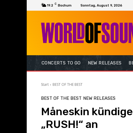
C
19.2
Bochum
Sonntag, August 9, 2026
CONCERTS TO GO
NEW RELEASES
B
Start
BEST OF THE BEST
BEST OF THE BEST
NEW RELEASES
Måneskin kündige
„RUSH!“ an