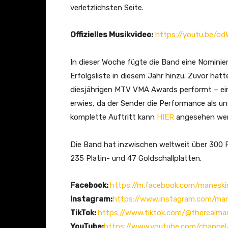
verletzlichsten Seite.
Offizielles Musikvideo:
https://youtu.be/
In dieser Woche fügte die Band eine Nominie
Erfolgsliste in diesem Jahr hinzu. Zuvor hatte
diesjährigen MTV VMA Awards performt – ein A
erwies, da der Sender die Performance als u
komplette Auftritt kann
HIER
angesehen we
Die Band hat inzwischen weltweit über 300 Pl
235 Platin- und 47 Goldschallplatten.
Facebook:
https://m.facebook.com/maneskino
Instagram:
https://www.instagram.com/mane
TikTok:
https://www.tiktok.com/@therealma
YouTube:
https://www.youtube.com/chann