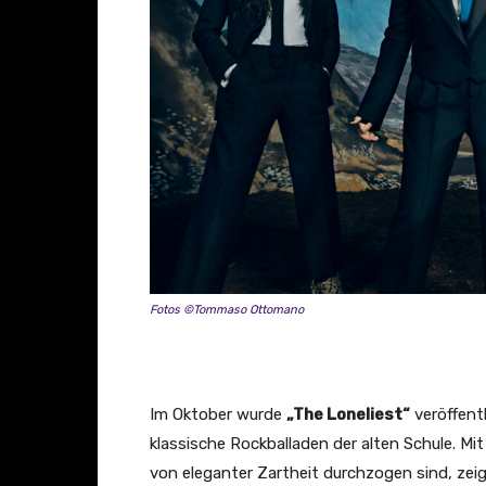
o
n
Y
o
u
T
u
b
e
a
n
Fotos ©Tommaso Ottomano
z
e
i
g
Im Oktober wurde
„The Loneliest“
veröffentl
e
klassische Rockballaden der alten Schule. Mit
n
von eleganter Zartheit durchzogen sind, zeigt