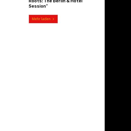
Roots: The Berlin & Hotel
Session“
Mehr laden