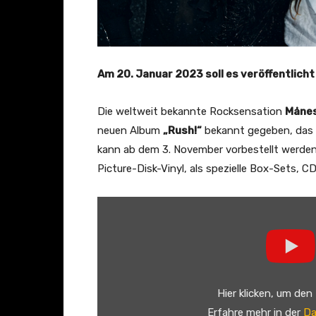
Am 20. Januar 2023 soll es veröffentlich
Die weltweit bekannte Rocksensation
Månes
neuen Album
„Rush!“
bekannt gegeben, das
kann ab dem 3. November vorbestellt werden
Picture-Disk-Vinyl, als spezielle Box-Sets, 
„
M
å
n
e
Hier klicken, um den
s
Erfahre mehr in der
Da