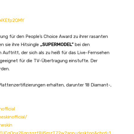
odWKEfp2QMY
rung für den People’s Choice Award zu ihrer rasanten
n sie ihre Hitsingle
„SUPERMODEL“
bei den
uftritt, der sich als zu heiß für das Live-Fernsehen
ngeeignet für die TV-Übertragung einstufte. Der
rden.
attenzertifizierungen erhalten, darunter 18 Diamant-,
fficial
skinofficial/
neskin
el/UCgQna2EqpzqzfBjlSmzT72w?app=desktop&cbrd=1