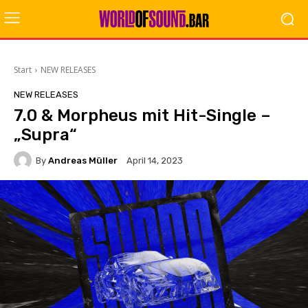
Start
NEW RELEASES
NEW RELEASES
7.0 & Morpheus mit Hit-Single –
„Supra“
By
Andreas Müller
April 14, 2023