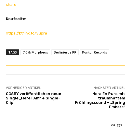
share
Kaufseite:
https://ktr.lnk.to/Supra
TAGS
7.0 & Morpheus
Berlinièros PR
Kontor Records
VORHERIGER ARTIKEL
NÄCHSTER ARTIKEL
COSBY veröffentlichen neue
Nora En Pure mit
Single „Here I Am“ + Single-
traumhaftem
Clip
Frühlingssound – „Spring
Embers“
137