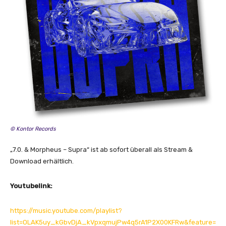
© Kontor Records
„7.0. & Morpheus – Supra“ ist ab sofort überall als Stream &
Download erhältlich.
Youtubelink:
https://music.youtube.com/playlist?
list=OLAK5uy_kGbvDjA_kVpxqmujPw4q5rA1P2X00KFRw&feature=