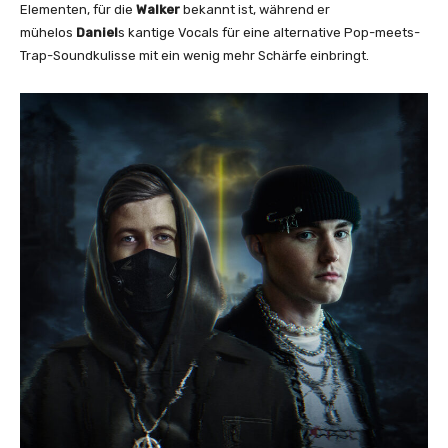
a
Elementen, für die
Walker
bekannt ist, während er
n
mühelos
Daniel
s kantige Vocals für eine alternative Pop-meets-
i
Trap-Soundkulisse mit ein wenig mehr Schärfe einbringt.
e
l
–
E
x
t
r
e
m
e
s
(
O
f
f
i
c