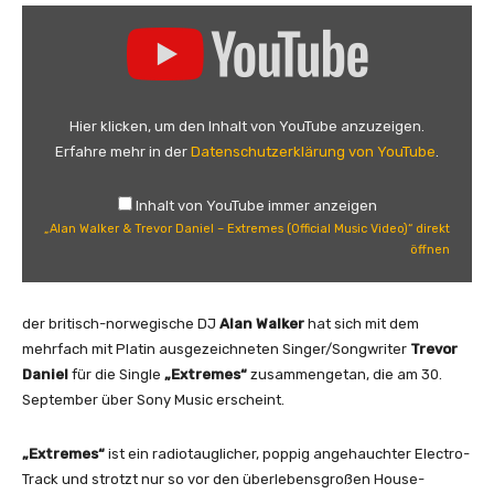
„
A
l
a
n
Hier klicken, um den Inhalt von YouTube anzuzeigen.
W
Erfahre mehr in der
Datenschutzerklärung von YouTube
.
a
l
Inhalt von YouTube immer anzeigen
k
„Alan Walker & Trevor Daniel – Extremes (Official Music Video)“ direkt
e
öffnen
r
&
T
der britisch-norwegische DJ
Alan Walker
hat sich mit dem
r
mehrfach mit Platin ausgezeichneten Singer/Songwriter
Trevor
e
Daniel
für die Single
„Extremes“
zusammengetan, die am 30.
v
September über Sony Music erscheint.
o
r
„Extremes“
ist ein radiotauglicher, poppig angehauchter Electro-
D
Track und strotzt nur so vor den überlebensgroßen House-