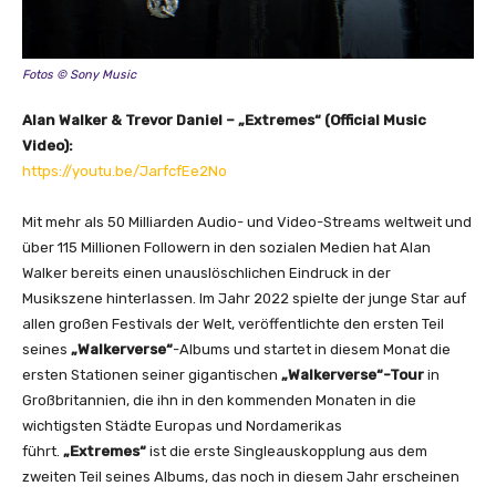
i
a
l
Fotos © Sony Music
M
u
Alan Walker & Trevor Daniel – „Extremes“ (Official Music
s
Video):
i
https://youtu.be/JarfcfEe2No
c
V
Mit mehr als 50 Milliarden Audio- und Video-Streams weltweit und
i
über 115 Millionen Followern in den sozialen Medien hat Alan
d
Walker bereits einen unauslöschlichen Eindruck in der
e
Musikszene hinterlassen. Im Jahr 2022 spielte der junge Star auf
o
allen großen Festivals der Welt, veröffentlichte den ersten Teil
)
seines
„Walkerverse“
-Albums und startet in diesem Monat die
“
ersten Stationen seiner gigantischen
„Walkerverse“-Tour
in
v
Großbritannien, die ihn in den kommenden Monaten in die
o
wichtigsten Städte Europas und Nordamerikas
n
führt.
„Extremes“
ist die erste Singleauskopplung aus dem
Y
zweiten Teil seines Albums, das noch in diesem Jahr erscheinen