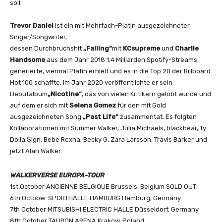
o
soll.
u
T
Trevor Daniel
ist ein mit Mehrfach-Platin ausgezeichneter
u
Singer/Songwriter,
b
dessen Durchbruchshit
„Falling“
mit
KCsupreme
und
Charlie
e
Handsome
aus dem Jahr 2018 1,4 Milliarden Spotify-Streams
a
generierte, viermal Platin erhielt und es in die Top 20 der Billboard
n
Hot 100 schaffte. Im Jahr 2020 veröffentlichte er sein
z
Debütalbum
„Nicotine“
, das von vielen Kritikern gelobt wurde und
e
auf dem er sich mit
Selena Gomez
für den mit Gold
i
ausgezeichneten Song
„Past Life“
zusammentat. Es folgten
g
Kollaborationen mit Summer Walker, Julia Michaels, blackbear, Ty
e
Dolla $ign, Bebe Rexha, Becky G, Zara Larsson, Travis Barker und
n
jetzt Alan Walker.
WALKERVERSE EUROPA-TOUR
1st October ANCIENNE BELGIQUE Brussels, Belgium SOLD OUT
6th October SPORTHALLE HAMBURG Hamburg, Germany
7th October MITSUBISHI ELECTRIC HALLE Düsseldorf, Germany
8th October TAURON ARENA Krakow, Poland