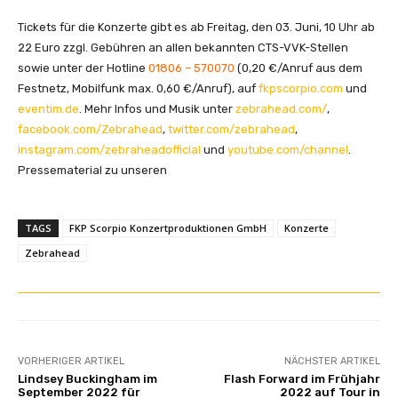
Tickets für die Konzerte gibt es ab Freitag, den 03. Juni, 10 Uhr ab
22 Euro zzgl. Gebühren an allen bekannten CTS-VVK-Stellen
sowie unter der Hotline
01806 – 570070
(0,20 €/Anruf aus dem
Festnetz, Mobilfunk max. 0,60 €/Anruf), auf
fkpscorpio.com
und
eventim.de
. Mehr Infos und Musik unter
zebrahead.com/
,
facebook.com/Zebrahead
,
twitter.com/zebrahead
,
instagram.com/zebraheadofficial
und
youtube.com/channel
.
Pressematerial zu unseren
TAGS
FKP Scorpio Konzertproduktionen GmbH
Konzerte
Zebrahead
VORHERIGER ARTIKEL
NÄCHSTER ARTIKEL
Lindsey Buckingham im
Flash Forward im Frühjahr
September 2022 für
2022 auf Tour in