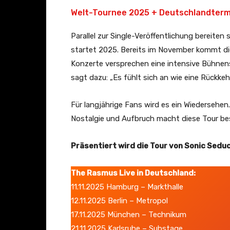
v
Welt-Tournee 2025 + Deutschlandter
o
Parallel zur Single-Veröffentlichung bereite
n
startet 2025. Bereits im November kommt di
Y
Konzerte versprechen eine intensive Bühnens
o
sagt dazu: „Es fühlt sich an wie eine Rückkehr
u
T
Für langjährige Fans wird es ein Wiedersehen.
u
Nostalgie und Aufbruch macht diese Tour be
b
e
Präsentiert wird die Tour von Sonic Sedu
a
n
The Rasmus Live in Deutschland:
z
11.11.2025 Hamburg – Markthalle
e
12.11.2025 Berlin – Metropol
i
17.11.2025 München – Technikum
g
21.11.2025 Karlsruhe – Substage