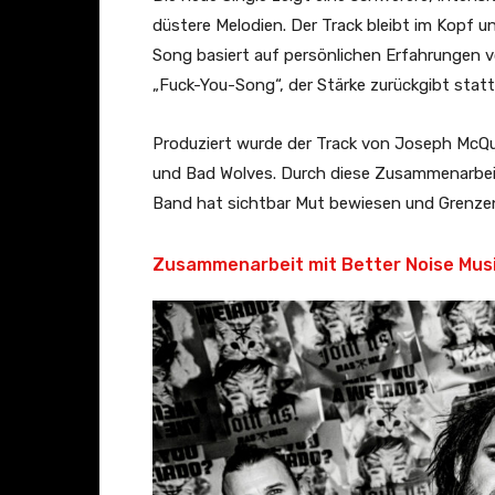
düstere Melodien. Der Track bleibt im Kopf u
n
Song basiert auf persönlichen Erfahrungen vo
s
„Fuck-You-Song“, der Stärke zurückgibt stat
–
F
Produziert wurde der Track von Joseph McQue
i
und Bad Wolves. Durch diese Zusammenarbeit
r
Band hat sichtbar Mut bewiesen und Grenze
e
f
Zusammenarbeit mit Better Noise Mus
l
i
e
s
(
O
f
f