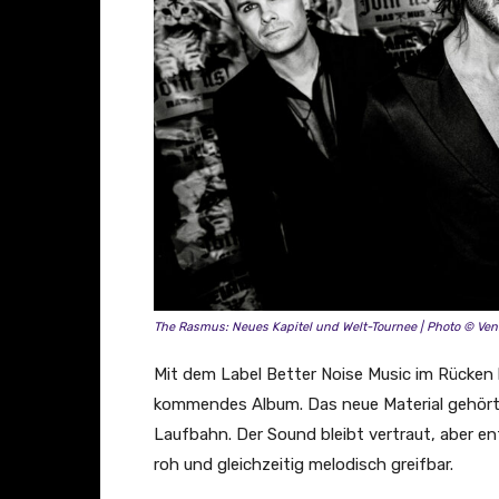
i
c
i
a
l
M
u
s
i
c
V
The Rasmus: Neues Kapitel und Welt-Tournee
|
Photo © Ven
i
d
Mit dem Label Better Noise Music im Rücken ha
e
kommendes Album. Das neue Material gehört
o
Laufbahn. Der Sound bleibt vertraut, aber en
)
roh und gleichzeitig melodisch greifbar.
“