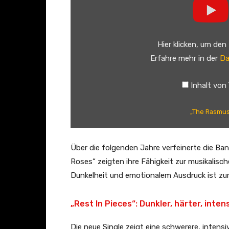
h
e
R
Hier klicken, um den
a
Erfahre mehr in der
Da
s
m
Inhalt von
u
s
„The Rasmus 
&
C
h
Über die folgenden Jahre verfeinerte die Ban
a
Roses“ zeigten ihre Fähigkeit zur musikalisc
r
Dunkelheit und emotionalem Ausdruck ist z
l
e
„Rest In Pieces“: Dunkler, härter, inten
s
Die neue Single zeigt eine schwerere, intensiv
A