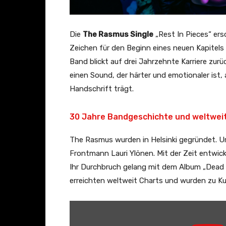
Die
The Rasmus Single
„Rest In Pieces“ ers
Zeichen für den Beginn eines neuen Kapitels 
Band blickt auf drei Jahrzehnte Karriere zurü
einen Sound, der härter und emotionaler ist
Handschrift trägt.
30 Jahre Bandgeschichte und weltweit
The Rasmus wurden in Helsinki gegründet. Ur
Frontmann Lauri Ylönen. Mit der Zeit entwic
Ihr Durchbruch gelang mit dem Album „Dead 
erreichten weltweit Charts und wurden zu Kul
„
T