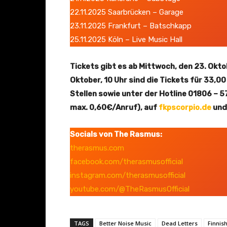
e
22.11.2025 Saarbrücken – Garage
n
23.11.2025 Frankfurt – Batschkapp
25.11.2025 Köln – Live Music Hall
Tickets gibt es ab Mittwoch, den 23. Oktob
Oktober, 10 Uhr sind die Tickets für 33,0
Stellen sowie unter der Hotline 01806 –
max. 0,60€/Anruf), auf
fkpscorpio.de
un
Socials von The Rasmus:
therasmus.com
facebook.com/therasmusofficial
instagram.com/therasmusofficial
youtube.com/@TheRasmusOfficial
TAGS
Better Noise Music
Dead Letters
Finnis