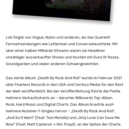
i
c
i
a
l
M
Lob folgte von Vogue, Nylon und anderen, als das Quartett
u
Fernsehsendungen wie Letterman und Conan beleuchtete. Mit
s
über einer halben Milliarde Streams waren sie Headliner
i
unzähliger ausverkaufter Shows und tourten mit Guns N‘ Roses,
c
Soundgarden und vielen anderen Schwergewichten.
V
i
Das vierte Album „Death By Rock And Roll“ wurde im Februar 2021
d
über Fearless Records in den USA und Century Media für den Rest
e
der Welt veröffentlicht. Bei der Veröffentlichung führte die Platte
o
mehrere Verkaufscharts an – darunter Billboards Top-Alben,
)
Rock, Hard Music und Digital Charts. Das Album brachte auch
“
mehrere Nummer-1-Singles hervor – „Death By Rock And Roll“,
v
„And So It Went“ (Feat. Tom Morello) und „Only Love Can Save Me
o
Now“ (Feat. Matt Cameron + Kim Thayil). an der Spitze der Charts.
n