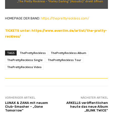
„The Pretty Reckless – "Harley Darling" (Acoustic)“ direkt öffnen
y
R
e
HOMEPAGE DER BAND:
https://theprettyreckless.com/
c
k
TICKETS unter: https://www.eventim.de/artist/the-pretty-
l
reckless/
e
s
s
TAGS
ThePrettyReckless
ThePrettyReckless Album
–
ThePrettyReckless Single
ThePrettyReckless Tour
"
ThePrettyReckless Video
H
a
r
l
e
y
VORHERIGER ARTIKEL
NÄCHSTER ARTIKEL
LUNAX & ZANA mit neuem
ARKELLS veröffentlichen
D
Club-Smasher – „Gone
heute das neue Album
a
Tomorrow“
„BLINK TWICE“