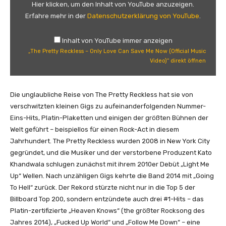
P
Hier klicken, um den Inhalt von YouTube anzuzeigen.
r
Erfahre mehr in der
Datenschutzerklärung von YouTube
.
e
t
Inhalt von YouTube immer anzeigen
t
„The Pretty Reckless – Only Love Can Save Me Now (Official Music
y
Video)“ direkt öffnen
R
e
c
Die unglaubliche Reise von The Pretty Reckless hat sie von
k
verschwitzten kleinen Gigs zu aufeinanderfolgenden Nummer-
l
Eins-Hits, Platin-Plaketten und einigen der größten Bühnen der
e
Welt geführt – beispiellos für einen Rock-Act in diesem
s
Jahrhundert. The Pretty Reckless wurden 2008 in New York City
s
gegründet, und die Musiker und der verstorbene Produzent Kato
–
Khandwala schlugen zunächst mit ihrem 2010er Debüt „Light Me
O
Up“ Wellen. Nach unzähligen Gigs kehrte die Band 2014 mit „Going
n
To Hell“ zurück. Der Rekord stürzte nicht nur in die Top 5 der
l
Billboard Top 200, sondern entzündete auch drei #1-Hits – das
y
Platin-zertifizierte „Heaven Knows“ (the größter Rocksong des
L
Jahres 2014), „Fucked Up World“ und „Follow Me Down“ – eine