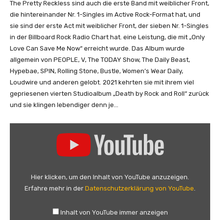
The Pretty Reckless sind auch die erste Band mit weiblicher Front,
Y
die hintereinander Nr. 1-Singles im Active Rock-Format hat, und
o
sie sind der erste Act mit weiblicher Front, der sieben Nr. 1-Singles
u
in der Billboard Rock Radio Chart hat. eine Leistung, die mit „Only
T
Love Can Save Me Now“ erreicht wurde. Das Album wurde
u
allgemein von PEOPLE, V, The TODAY Show, The Daily Beast,
b
Hypebae, SPIN, Rolling Stone, Bustle, Women’s Wear Daily,
e
Loudwire und anderen gelobt. 2021 kehrten sie mit ihrem viel
a
gepriesenen vierten Studioalbum „Death by Rock and Roll“ zurück
n
und sie klingen lebendiger denn je…
z
e
„
i
T
g
h
e
e
n
P
Hier klicken, um den Inhalt von YouTube anzuzeigen.
r
Erfahre mehr in der
Datenschutzerklärung von YouTube
.
e
t
Inhalt von YouTube immer anzeigen
t