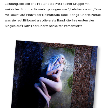
o
Leistung, die seit The Pretenders 1984 keiner Gruppe mit
v
weiblicher Frontpartie mehr gelungen war “, kehrten sie mit „Take
e
Me Down“ auf Platz 1 der Mainstream-Rock-Songs-Charts zurück,
C
was sie laut Billboard als „die erste Band, die ihre ersten vier
a
Singles auf Platz 1 der Charts schickte“, zementierte.
n
S
a
v
e
M
e
N
o
w
(
O
f
f