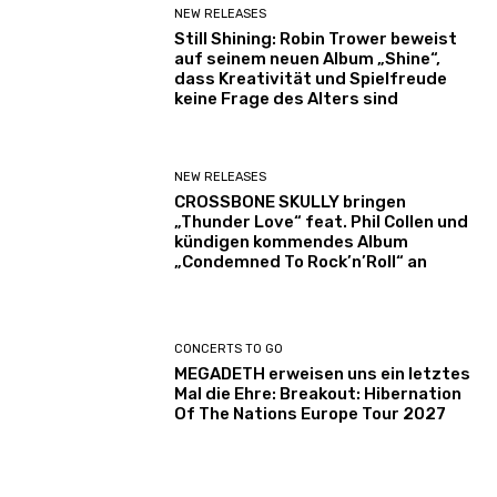
NEW RELEASES
Y
Still Shining: Robin Trower beweist
o
auf seinem neuen Album „Shine“,
u
dass Kreativität und Spielfreude
keine Frage des Alters sind
T
u
b
e
NEW RELEASES
CROSSBONE SKULLY bringen
a
„Thunder Love“ feat. Phil Collen und
n
kündigen kommendes Album
z
„Condemned To Rock’n’Roll“ an
e
i
g
CONCERTS TO GO
e
MEGADETH erweisen uns ein letztes
n
Mal die Ehre: Breakout: Hibernation
Of The Nations Europe Tour 2027