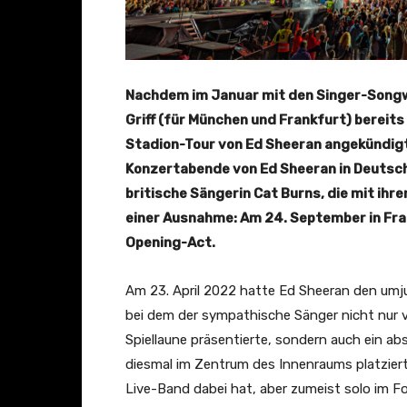
Nachdem im Januar mit den Singer-Songwr
Griff (für München und Frankfurt) berei
Stadion-Tour von Ed Sheeran angekündigt 
Konzertabende von Ed Sheeran in Deutschl
britische Sängerin Cat Burns, die mit ihre
einer Ausnahme: Am 24. September in Fran
Opening-Act.
Am 23. April 2022 hatte Ed Sheeran den umjub
bei dem der sympathische Sänger nicht nur vie
Spiellaune präsentierte, sondern auch ein a
diesmal im Zentrum des Innenraums platzierte
Live-Band dabei hat, aber zumeist solo im Fo