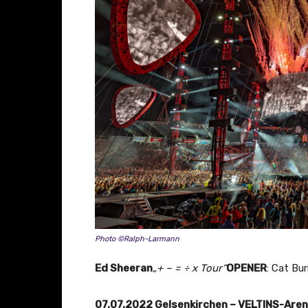
Photo ©Ralph-Larmann
Ed Sheeran
„+ – = ÷ x Tour“
OPENER
: Cat Bu
07.07.2022 Gelsenkirchen – VELTINS-Are