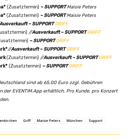
na*
(Zusatztermin)
– SUPPORT
Maisie Peters
na*
(Zusatztermin)
– SUPPORT
Maisie Peters
/Ausverkauft – SUPPORT
GRIFF
usatztermin)
//
Ausverkauft – SUPPORT
GRIFF
usatztermin)
– SUPPORT
GRIFF
ark*
//
Ausverkauft
– SUPPORT
GRIFF
ark
(Zusatztermin)
//
Ausverkauft – SUPPORT
GRIFF
ark*
(Zusatztermin)
– SUPPORT
GRIFF
 Deutschland sind ab 65,00 Euro zzgl. Gebühren
n der EVENTIM.App erhältlich. Pro Kunde, pro Konzert
den.
enkirchen
Griff
Maisie Peters
München
Support