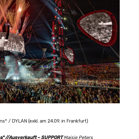
rns* / DYLAN (exkl. am 24.09. in Frankfurt)
na*
//Ausverkauft – SUPPORT
Maisie Peters