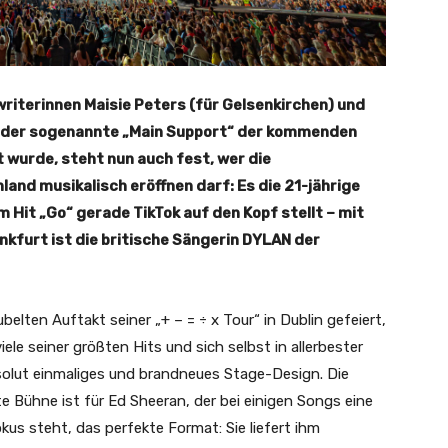
iterinnen Maisie Peters (für Gelsenkirchen) und
ts der sogenannte „Main Support“ der kommenden
wurde, steht nun auch fest, wer die
and musikalisch eröffnen darf: Es die 21-jährige
m Hit „Go“ gerade TikTok auf den Kopf stellt – mit
kfurt ist die britische Sängerin DYLAN der
elten Auftakt seiner „+ – = ÷ x Tour“ in Dublin gefeiert,
le seiner größten Hits und sich selbst in allerbester
bsolut einmaliges und brandneues Stage-Design. Die
 Bühne ist für Ed Sheeran, der bei einigen Songs eine
kus steht, das perfekte Format: Sie liefert ihm